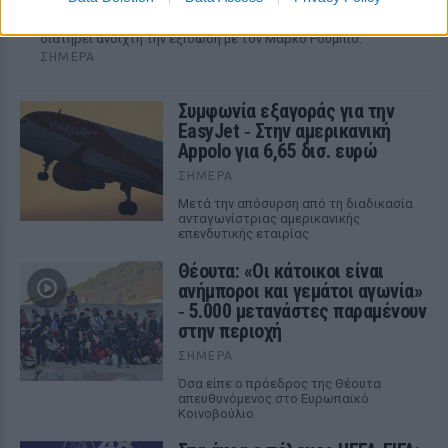
ξεκάθαρο μέχρι σήμερα σήμα υπέρ του αντιπροέδρου ως
διαδόχου του στο Ρεπουμπλικανικό Κόμμα, ενώ παράλληλα
διατηρεί ανοιχτή την εξίσωση με τον Μάρκο Ρούμπιο.
ΣΉΜΕΡΑ
Συμφωνία εξαγοράς για την
EasyJet ‑ Στην αμερικανική
Appolo για 6,65 δισ. ευρώ
ΣΉΜΕΡΑ
Μετά την απόσυρση από τη διαδικασία
ανταγωνίστριας αμερικανικής
επενδυτικής εταιρίας
Θέουτα: «Οι κάτοικοι είναι
ανήμποροι και γεμάτοι αγωνία»
‑ 5.000 μετανάστες παραμένουν
στην περιοχή
ΣΉΜΕΡΑ
Όσα είπε ο πρόεδρος της Θέουτα
απευθυνόμενος στο Ευρωπαϊκό
Κοινοβούλιο