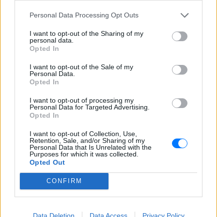
Βραζιλιάνος είναι έτοιμος να αποδεχτεί
την πρόταση της Ρεάλ
Personal Data Processing Opt Outs
Meta έξυπνα γυαλιά: Γιατί
I want to opt-out of the Sharing of my
εστιατόρια, παμπ και θέατρα
personal data.
στη Βρετανία τα απαγορεύουν
Opted In
ΣΉΜΕΡΑ
I want to opt-out of the Sale of my
Personal Data.
Από τον εστιάτορα Τζέρεμι Κινγκ ως την
αλυσίδα Wetherspoons και τον όμιλο ATG
Opted In
Theatres, ολοένα περισσότεροι χώροι
εστίασης και ψυχαγωγίας κλείνουν την
I want to opt-out of processing my
πόρτα στα Ray-Ban Meta glasses.
Personal Data for Targeted Advertising.
Opted In
I want to opt-out of Collection, Use,
Retention, Sale, and/or Sharing of my
Personal Data that Is Unrelated with the
Purposes for which it was collected.
Opted Out
CONFIRM
Ο εκλεκτός του Τραμπ: Το κρυφό σχέδιο
διαδοχής στην ηγεσία του MAGA
Ο Ντόναλντ Τραμπ φέρεται να έδωσε ιδιωτικά το πιο
Data Deletion
Data Access
Privacy Policy