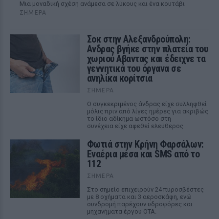
Μια μοναδική σχέση ανάμεσα σε λύκους και ένα κουτάβι
ΣΉΜΕΡΑ
Σοκ στην Αλεξανδρούπολη:
Ανδρας βγήκε στην πλατεία του
χωριού Αβαντας και έδειχνε τα
γεννητικά του όργανα σε
ανηλίκα κορίτσια
ΣΉΜΕΡΑ
Ο συγκεκριμένος άνδρας είχε συλληφθεί
μόλις πριν από λίγες ημέρες για ακριβώς
το ίδιο αδίκημα ωστόσο στη
συνέχεια είχε αφεθεί ελεύθερος
Φωτιά στην Κρήνη Φαρσάλων:
Εναέρια μέσα και SMS από το
112
ΣΉΜΕΡΑ
Στο σημείο επιχειρούν 24 πυροσβέστες
με 8 οχήματα και 3 αεροσκάφη, ενώ
συνδρομή παρέχουν υδροφόρες και
μηχανήματα έργου ΟΤΑ.