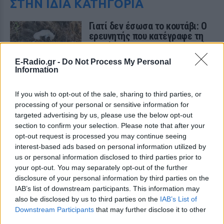
ΣΤΗΝ ΙΔΙΑ ΚΑΤΗΓΟΡΙΑ
Γιατί δεν έσωσα το κουτάβι: Ο
ερευνητής που κατέγραφε τη
συμβίωση του μικρού σκυλιού
με αγέλη λύκων εξηγεί γιατί
E-Radio.gr -
Do Not Process My Personal
δεν επενέβη
Information
ΣΉΜΕΡΑ
«Κρατάμε την επιστημονική απόσταση,
If you wish to opt-out of the sale, sharing to third parties, or
δεν είναι δυνατόν να πάω να επέμβω,
processing of your personal or sensitive information for
ούτε γίνεται να στείλω κάποιον
targeted advertising by us, please use the below opt-out
κτηνίατρο σε ένα μέρος όπου υπάρχει
αγέλη με λύκους, είναι επικίνδυνο» λέει
section to confirm your selection. Please note that after your
στο protothema.gr ο διδάκτορας
opt-out request is processed you may continue seeing
ζωολογίας του ΑΠΘ, Θεόδωρος Κομηνός
- Έχουν πεθάνει και έξι λυκόπουλα
interest-based ads based on personal information utilized by
us or personal information disclosed to third parties prior to
Για πάντα στη Ρεάλ Μαδρίτης ο
your opt-out. You may separately opt-out of the further
Βινίσιους: Υπογράφει νέο
disclosure of your personal information by third parties on the
εξαετές συμβόλαιο ο
IAB’s list of downstream participants. This information may
Βραζιλιάνος
also be disclosed by us to third parties on the
IAB’s List of
ΣΉΜΕΡΑ
Downstream Participants
that may further disclose it to other
third parties.
Σύμφωνα με τον Φαμπρίτσιο Ρομάνο ο