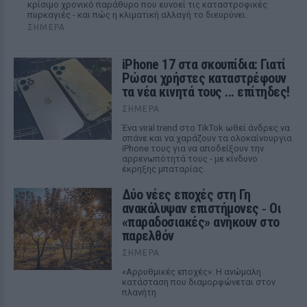
κρίσιμο χρονικό παράθυρο που ευνοεί τις καταστροφικές
πυρκαγιές - και πώς η κλιματική αλλαγή το διευρύνει.
ΣΉΜΕΡΑ
iPhone 17 στα σκουπίδια: Γιατί
Ρώσοι χρήστες καταστρέφουν
τα νέα κινητά τους ... επίτηδες!
ΣΉΜΕΡΑ
Ένα viral trend στο TikTok ωθεί άνδρες να
σπάνε και να χαράζουν τα ολοκαίνουργια
iPhone τους για να αποδείξουν την
αρρενωπότητά τους - με κίνδυνο
έκρηξης μπαταρίας.
Δύο νέες εποχές στη Γη
ανακάλυψαν επιστήμονες ‑ Oι
«παραδοσιακές» ανήκουν στο
παρελθόν
ΣΉΜΕΡΑ
«Αρρυθμικές εποχές»: Η ανώμαλη
κατάσταση που διαμορφώνεται στον
πλανήτη