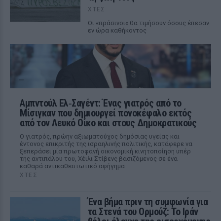
ΧΤΕΣ
Οι «πράσινοι« θα τιμήσουν όσους έπεσαν
εν ώρα καθήκοντος
Αμπντούλ Ελ‑Σαγέντ: Ένας γιατρός από το
Μίσιγκαν που δημιουργεί πονοκέφαλο εκτός
από τον Λευκό Οίκο και στους Δημοκρατικούς
Ο γιατρός, πρώην αξιωματούχος δημόσιας υγείας και
έντονος επικριτής της ισραηλινής πολιτικής, κατάφερε να
ξεπεράσει μία πρωτοφανή οικονομική κινητοποίηση υπέρ
της αντιπάλου του, Χέιλι Στίβενς βασιζόμενος σε ένα
καθαρά αντικαθεστωτικό αφήγημα
ΧΤΕΣ
Ένα βήμα πριν τη συμφωνία για
τα Στενά του Ορμούζ: Το Ιράν