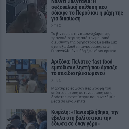
Νάλντι Σαλντάνια: Η
σeξουαλική επίθεση που
σόκαρε το Περού και η μάχη της
για δικαίωση
ΧΤΕΣ
Το βίντεο με την παρενόχληση της
τραγουδίστριας από τον μουσικό
διευθυντή της ορχήστρας La Bella Luz
έχει εξαπλωθεί παγκοσμίως, ενώ η
Εισαγγελία έχει ήδη ξεκινήσει έρευνα.
Αριζόνα: Πελάτες fast food
εμπόδισαν ληστή που άρπαξε
το σακίδιο ηλικιωμένου
ΧΤΕΣ
Μάρτυρες έδωσαν περιγραφή του
υπόπτου στους αστυνομικούς και ο
δράστης εντοπίστηκε και συνελήφθη
μέσα σε λίγα λεπτά
Κυψέλη: «Πανικοβλήθηκα, την
έβαλα στη βαλίτσα και την
έδωσα σε έναν γέρο»