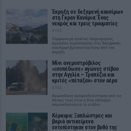
Έκρηξη σε δεξαμενή καυσίμων
στη Γκραν Κανάρια: Ένας
νεκρός και τρεις τραυματίες
ΧΤΕΣ
Σύμφωνα με πρώτες πληροφορίες,
εργασίες συγκόλλησης στις δεξαμενές
καυσίμων βρίσκονται πίσω από την
έκρηξη
Μίνι ανεμοστρόβιλος
«ισοπέδωσε» αγώνες στίβου
στην Αγγλία – Τραπέζια και
κριτές «πέταξαν» στον αέρα
ΧΤΕΣ
Αγωνοδίκες εκσφενδονίστηκαν από τις
θέσεις τους όταν η δίνη «έπληξε»
απροειδοποίητα το στάδιο
Κέρκυρα: Ξαπλώστρες και
βαριά αντικείμενα
εντοπίστηκαν στον βυθό της