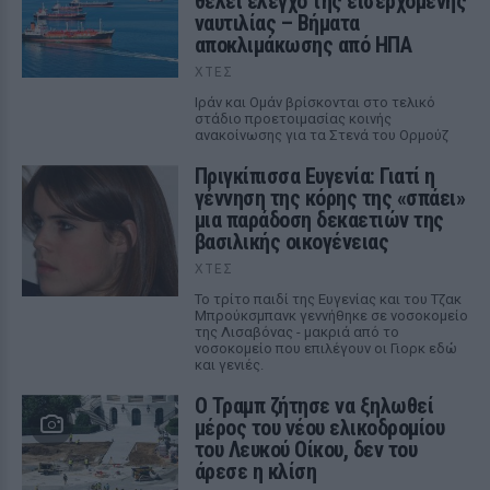
θέλει έλεγχο της εισερχόμενης
ναυτιλίας – Βήματα
αποκλιμάκωσης από ΗΠΑ
ΧΤΕΣ
Ιράν και Ομάν βρίσκονται στο τελικό
στάδιο προετοιμασίας κοινής
ανακοίνωσης για τα Στενά του Ορμούζ
Πριγκίπισσα Ευγενία: Γιατί η
γέννηση της κόρης της «σπάει»
μια παράδοση δεκαετιών της
βασιλικής οικογένειας
ΧΤΕΣ
Το τρίτο παιδί της Ευγενίας και του Τζακ
Μπρούκσμπανκ γεννήθηκε σε νοσοκομείο
της Λισαβόνας - μακριά από το
νοσοκομείο που επιλέγουν οι Γιορκ εδώ
και γενιές.
Ο Τραμπ ζήτησε να ξηλωθεί
μέρος του νέου ελικοδρομίου
του Λευκού Οίκου, δεν του
άρεσε η κλίση