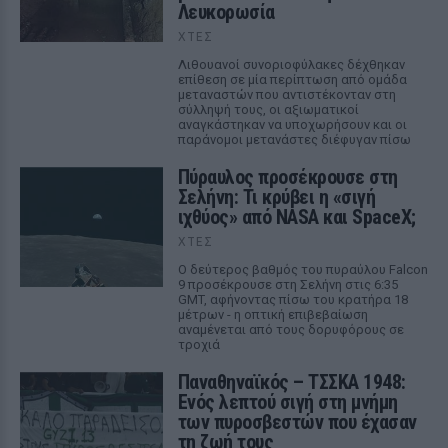
Λευκορωσία
ΧΤΕΣ
Λιθουανοί συνοριοφύλακες δέχθηκαν
επίθεση σε μία περίπτωση από ομάδα
μεταναστών που αντιστέκονταν στη
σύλληψή τους, οι αξιωματικοί
αναγκάστηκαν να υποχωρήσουν και οι
παράνομοι μετανάστες διέφυγαν πίσω
Πύραυλος προσέκρουσε στη
Σελήνη: Τι κρύβει η «σιγή
ιχθύος» από NASA και SpaceX;
ΧΤΕΣ
Ο δεύτερος βαθμός του πυραύλου Falcon
9 προσέκρουσε στη Σελήνη στις 6:35
GMT, αφήνοντας πίσω του κρατήρα 18
μέτρων - η οπτική επιβεβαίωση
αναμένεται από τους δορυφόρους σε
τροχιά
Παναθηναϊκός – ΤΣΣΚΑ 1948:
Ενός λεπτού σιγή στη μνήμη
των πυροσβεστών που έχασαν
τη ζωή τους