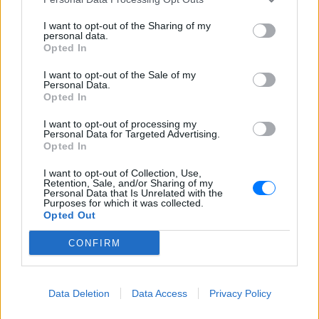
I want to opt-out of the Sharing of my
personal data.
Ακολουθήστε το E-Radio.gr στο
Google News
Opted In
και μάθετε πρώτοι
τα πιο hot νέα
.
I want to opt-out of the Sale of my
Personal Data.
Για ακόμη περισσότερα
νέα
, μπείτε στην
ροή
Opted In
ειδήσεων
του E-Daily.gr
I want to opt-out of processing my
Personal Data for Targeted Advertising.
Ακολουθήστε το E-Radio.gr και στο Instagram
Opted In
I want to opt-out of Collection, Use,
ΔΙΑΦΗΜΙΣΗ
Retention, Sale, and/or Sharing of my
Personal Data that Is Unrelated with the
Purposes for which it was collected.
Opted Out
CONFIRM
Data Deletion
Data Access
Privacy Policy