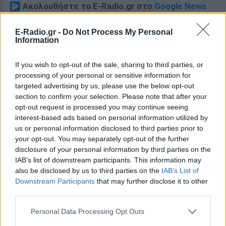
Ακολουθήστε το E-Radio.gr στο
Google News
και μάθετε πρώτοι
τα πιο hot νέα
.
E-Radio.gr -
Do Not Process My Personal
Information
Για ακόμη περισσότερα
νέα
, μπείτε στην
ροή
ειδήσεων
του E-Daily.gr
If you wish to opt-out of the sale, sharing to third parties, or
processing of your personal or sensitive information for
Ακολουθήστε το E-Radio.gr και στο Instagram
targeted advertising by us, please use the below opt-out
section to confirm your selection. Please note that after your
ΔΙΑΦΗΜΙΣΗ
opt-out request is processed you may continue seeing
interest-based ads based on personal information utilized by
us or personal information disclosed to third parties prior to
your opt-out. You may separately opt-out of the further
disclosure of your personal information by third parties on the
IAB’s list of downstream participants. This information may
also be disclosed by us to third parties on the
IAB’s List of
Downstream Participants
that may further disclose it to other
third parties.
Personal Data Processing Opt Outs