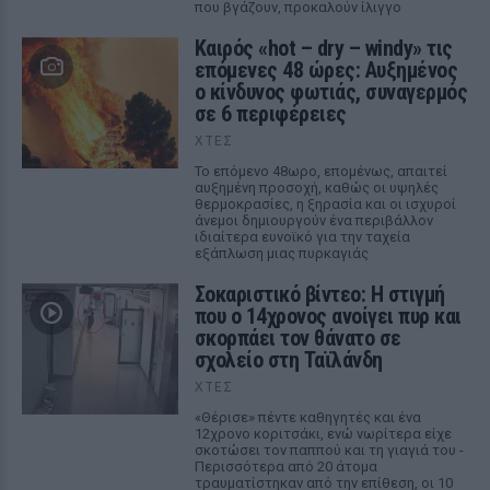
που βγάζουν, προκαλούν ίλιγγο
Καιρός «hot – dry – windy» τις
επόμενες 48 ώρες: Αυξημένος
ο κίνδυνος φωτιάς, συναγερμός
σε 6 περιφέρειες
ΧΤΕΣ
Το επόμενο 48ωρο, επομένως, απαιτεί
αυξημένη προσοχή, καθώς οι υψηλές
θερμοκρασίες, η ξηρασία και οι ισχυροί
άνεμοι δημιουργούν ένα περιβάλλον
ιδιαίτερα ευνοϊκό για την ταχεία
εξάπλωση μιας πυρκαγιάς
Σοκαριστικό βίντεο: Η στιγμή
που ο 14χρονος ανοίγει πυρ και
σκορπάει τον θάνατο σε
σχολείο στη Ταϊλάνδη
ΧΤΕΣ
«Θέρισε» πέντε καθηγητές και ένα
12χρονο κοριτσάκι, ενώ νωρίτερα είχε
σκοτώσει τον παππού και τη γιαγιά του -
Περισσότερα από 20 άτομα
τραυματίστηκαν από την επίθεση, οι 10