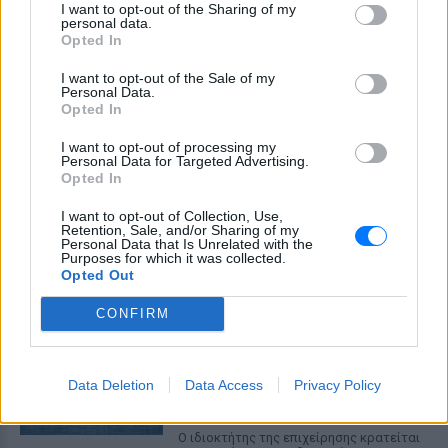
I want to opt-out of the Sharing of my
personal data.
Opted In
I want to opt-out of the Sale of my
Personal Data.
Opted In
I want to opt-out of processing my
Personal Data for Targeted Advertising.
Opted In
I want to opt-out of Collection, Use,
ΔΕΙΤΕ ΕΠΙΣΗΣ
Retention, Sale, and/or Sharing of my
Personal Data that Is Unrelated with the
Purposes for which it was collected.
Opted Out
ΣΤΗΝ ΙΔΙΑ ΚΑΤΗΓΟΡΙΑ
CONFIRM
Πάρος: Κλειστό το beach bar
όπου πνίγηκε ο 4χρονος –
Δικογραφία για ανθρωποκτονία
από αμέλεια
Data Deletion
Data Access
Privacy Policy
ΠΡΙΝ 10 ΏΡΕΣ
Ο ιδιοκτήτης της επιχείρησης κρατείται