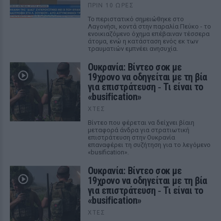
ΠΡΙΝ 10 ΏΡΕΣ
Το περιστατικό σημειώθηκε στο
Λαγονήσι, κοντά στην παραλία Πεύκο - το
ενοικιαζόμενο όχημα επέβαιναν τέσσερα
άτομα, ενώ η κατάσταση ενός εκ των
τραυματιών εμπνέει ανησυχία.
Ουκρανία: Βίντεο σοκ με
19χρονο να οδηγείται με τη βία
για επιστράτευση ‑ Τι είναι το
«busification»
ΧΤΕΣ
Βίντεο που φέρεται να δείχνει βίαιη
μεταφορά άνδρα για στρατιωτική
επιστράτευση στην Ουκρανία
επαναφέρει τη συζήτηση για το λεγόμενο
«busification».
Ουκρανία: Βίντεο σοκ με
19χρονο να οδηγείται με τη βία
για επιστράτευση ‑ Τι είναι το
«busification»
ΧΤΕΣ