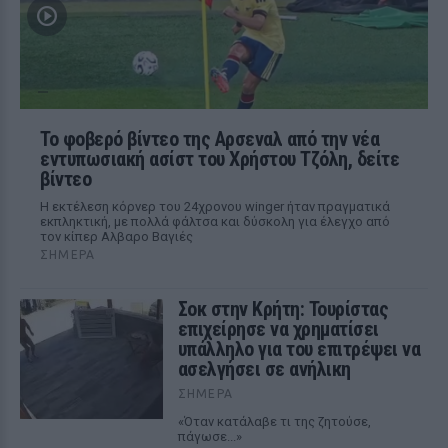
Το φοβερό βίντεο της Αρσεναλ από την νέα
εντυπωσιακή ασίστ του Χρήστου Τζόλη, δείτε
βίντεο
Η εκτέλεση κόρνερ του 24χρονου winger ήταν πραγματικά
εκπληκτική, με πολλά φάλτσα και δύσκολη για έλεγχο από
τον κίπερ Αλβαρο Βαγιές
ΣΉΜΕΡΑ
Σοκ στην Κρήτη: Τουρίστας
επιχείρησε να χρηματίσει
υπάλληλο για του επιτρέψει να
ασελγήσει σε ανήλικη
ΣΉΜΕΡΑ
«Όταν κατάλαβε τι της ζητούσε,
πάγωσε...»