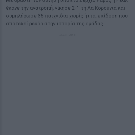
Mε δράστη τον συνήθη ύποπτο Σέρχιο Ράμος η Ρεάλ
έκανε την ανατροπή, νίκησε 2-1 τη Λα Κορούνια και
συμπλήρωσε 35 παιχνίδια χωρίς ήττα, επίδοση που
αποτελεί ρεκόρ στην ιστορία της ομάδας.
ΔΙΑΦΗΜΙΣΗ