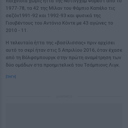
παιχνίδια χωρίς ήττα της Νότινγχαμ Φόρεστ από το
1977-78, τα 42 της Μίλαν του Φάμπιο Καπέλο τις
σεζόν1991-92 και 1992-93 και φυσικά της
Γιουβέντους του Αντόνιο Κόντε με 43 αγώνες το
2010 - 11.
Η τελευταία ήττα της «βασίλισσας» πριν αρχίσει
αυτό το σερί ήταν στις 5 Απριλίου 2016, όταν έχασε
από τη Βόλφσμπουργκ στην πρώτη αναμέτρηση των
δύο ομάδων στα προημιτελικά του Τσάμπιονς Λιγκ.
[ΠΗΓΗ]
ΔΙΑΦΗΜΙΣΗ