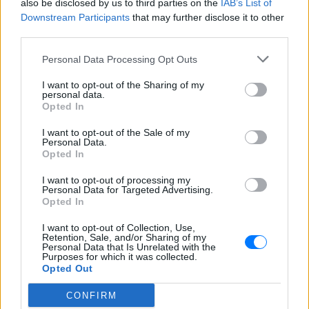
also be disclosed by us to third parties on the
IAB’s List of
Downstream Participants
that may further disclose it to other
third parties.
Personal Data Processing Opt Outs
ΔΕΙΤΕ ΕΠΙΣΗΣ
I want to opt-out of the Sharing of my
personal data.
Opted In
ΣΤΗΝ ΙΔΙΑ ΚΑΤΗΓΟΡΙΑ
I want to opt-out of the Sale of my
Personal Data.
Απόψε τα δοκιμαστικά
Opted In
δρομολόγια για την επέκταση
του Μετρό Θεσσαλονίκης προς
I want to opt-out of processing my
Καλαμαριά ‑ Τι προβλέπεται για
Personal Data for Targeted Advertising.
εισιτήρια
Opted In
ΣΉΜΕΡΑ
I want to opt-out of Collection, Use,
Retention, Sale, and/or Sharing of my
Ο υφυπουργός Υποδομών Νίκος Ταχιάος
Personal Data that Is Unrelated with the
εξήγησε γιατί τα πρώτα δρομολόγια θα
Purposes for which it was collected.
γίνονται νυχτερινές ώρες χωρίς
Opted Out
επιβάτες, και τι προβλέπεται για
εισιτήρια και νέες επεκτάσεις.
CONFIRM
ΗΠΑ: 15χρονος με στολή