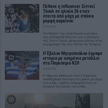
Πέθανε η influencer Σίντνεϊ
Τάουλ σε ηλικία 26 ετών
έπειτα από μάχη με σπάνια
μορφή καρκίνου
ΣΉΜΕΡΑ
Τον θάνατο της ανακοίνωσε η μητέρα
της, Ελίζαμπεθ Μόροου, και ο αδελφός
της, Όστιν Τάουλ, μέσω ενός βίντεο στον
λογαριασμό της στο TikTok την Τετάρτη
Η Έβελυν Μητροπούλου έγραψε
ιστορία με ασημένιο μετάλλιο
στο Παγκόσμιο Κ20
ΣΉΜΕΡΑ
Η 18χρονη αθλήτρια του ΓΣ Κηφισιάς
αναδείχθηκε δεύτερη στο μήκος με άλμα
στα 6,44μ., σχεδόν ισοφαρίζοντας το
ατομικό της ρεκόρ των 6,45μ.