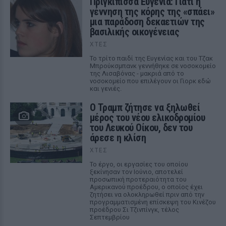
Πριγκίπισσα Ευγενία: Γιατί η
γέννηση της κόρης της «σπάει»
μια παράδοση δεκαετιών της
βασιλικής οικογένειας
ΧΤΕΣ
Το τρίτο παιδί της Ευγενίας και του Τζακ
Μπρούκσμπανκ γεννήθηκε σε νοσοκομείο
της Λισαβόνας - μακριά από το
νοσοκομείο που επιλέγουν οι Γιορκ εδώ
και γενιές.
Ο Τραμπ ζήτησε να ξηλωθεί
μέρος του νέου ελικοδρομίου
του Λευκού Οίκου, δεν του
άρεσε η κλίση
ΧΤΕΣ
Το έργο, οι εργασίες του οποίου
ξεκίνησαν τον Ιούνιο, αποτελεί
προσωπική προτεραιότητα του
Αμερικανού προέδρου, ο οποίος έχει
ζητήσει να ολοκληρωθεί πριν από την
προγραμματισμένη επίσκεψη του Κινέζου
προέδρου Σι Τζινπίνγκ, τέλος
Σεπτεμβρίου