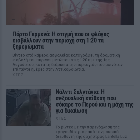
Πόρτο Γερμενό: Η στιγμή που οι φλόγες
εισβάλλουν στην περιοχή στη 1:20 τα
ξημερώματα
Βίντεο από κάμερα ασφαλείας καταγράφει τη δραματική
εισβολή του πύρινου μετώπου στις 1:20 π.μ. της 1ης
Αυγούστου, κατά τη διάρκεια της πυρκαγιάς που μαινόταν
επί πέντε ημέρες στην Αττικοβοιωτία.
ΧΤΕΣ
Νάλντι Σαλντάνια: Η
σeξουαλική επίθεση που
σόκαρε το Περού και η μάχη της
για δικαίωση
ΧΤΕΣ
Το βίντεο με την παρενόχληση της
τραγουδίστριας από τον μουσικό
διευθυντή της ορχήστρας La Bella Luz