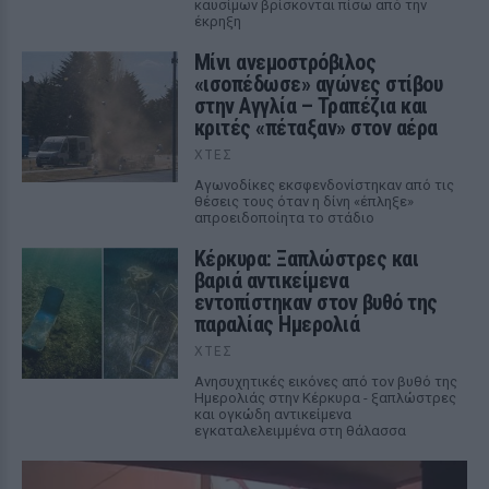
καυσίμων βρίσκονται πίσω από την
έκρηξη
Μίνι ανεμοστρόβιλος
«ισοπέδωσε» αγώνες στίβου
στην Αγγλία – Τραπέζια και
κριτές «πέταξαν» στον αέρα
ΧΤΕΣ
Αγωνοδίκες εκσφενδονίστηκαν από τις
θέσεις τους όταν η δίνη «έπληξε»
απροειδοποίητα το στάδιο
Κέρκυρα: Ξαπλώστρες και
βαριά αντικείμενα
εντοπίστηκαν στον βυθό της
παραλίας Ημερολιά
ΧΤΕΣ
Ανησυχητικές εικόνες από τον βυθό της
Ημερολιάς στην Κέρκυρα - ξαπλώστρες
και ογκώδη αντικείμενα
εγκαταλελειμμένα στη θάλασσα