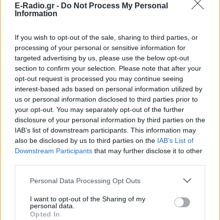
E-Radio.gr -
Do Not Process My Personal
Information
If you wish to opt-out of the sale, sharing to third parties, or
processing of your personal or sensitive information for
targeted advertising by us, please use the below opt-out
section to confirm your selection. Please note that after your
opt-out request is processed you may continue seeing
interest-based ads based on personal information utilized by
us or personal information disclosed to third parties prior to
your opt-out. You may separately opt-out of the further
disclosure of your personal information by third parties on the
IAB’s list of downstream participants. This information may
also be disclosed by us to third parties on the
IAB’s List of
Downstream Participants
that may further disclose it to other
third parties.
Ακολουθήστε το E-Radio.gr στο
Google News
Personal Data Processing Opt Outs
και μάθετε πρώτοι
τα πιο hot νέα
.
I want to opt-out of the Sharing of my
personal data.
Για ακόμη περισσότερα
νέα
, μπείτε στην
ροή
Opted In