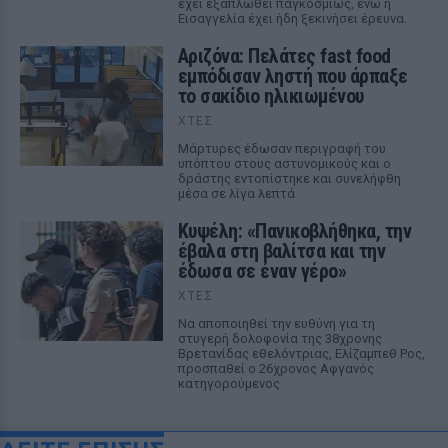
έχει εξαπλωθεί παγκοσμίως, ενώ η
Εισαγγελία έχει ήδη ξεκινήσει έρευνα.
Αριζόνα: Πελάτες fast food
εμπόδισαν ληστή που άρπαξε
το σακίδιο ηλικιωμένου
ΧΤΕΣ
Μάρτυρες έδωσαν περιγραφή του
υπόπτου στους αστυνομικούς και ο
δράστης εντοπίστηκε και συνελήφθη
μέσα σε λίγα λεπτά
Κυψέλη: «Πανικοβλήθηκα, την
έβαλα στη βαλίτσα και την
έδωσα σε έναν γέρο»
ΧΤΕΣ
Να αποποιηθεί την ευθύνη για τη
στυγερή δολοφονία της 38χρονης
Βρετανίδας εθελόντριας, Ελίζαμπεθ Ρος,
προσπαθεί ο 26χρονος Αφγανός
κατηγορούμενος