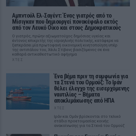
Αμπντούλ Ελ‑Σαγέντ: Ένας γιατρός από το
Μίσιγκαν που δημιουργεί πονοκέφαλο εκτός
από τον Λευκό Οίκο και στους Δημοκρατικούς
Ο γιατρός, πρώην αξιωματούχος δημόσιας υγείας και
έντονος επικριτής της ισραηλινής πολιτικής, κατάφερε να
ξεπεράσει μία πρωτοφανή οικονομική κινητοποίηση υπέρ
της αντιπάλου του, Χέιλι Στίβενς βασιζόμενος σε ένα
καθαρά αντικαθεστωτικό αφήγημα
ΧΤΕΣ
Ένα βήμα πριν τη συμφωνία για
τα Στενά του Ορμούζ: Το Ιράν
θέλει έλεγχο της εισερχόμενης
ναυτιλίας – Βήματα
αποκλιμάκωσης από ΗΠΑ
ΧΤΕΣ
Ιράν και Ομάν βρίσκονται στο τελικό
στάδιο προετοιμασίας κοινής
ανακοίνωσης για τα Στενά του Ορμούζ