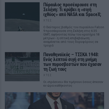
Πύραυλος προσέκρουσε στη
Σελήνη: Τι κρύβει η «σιγή
ιχθύος» από NASA και SpaceX;
ΧΤΕΣ
Ο δεύτερος βαθμός του πυραύλου Falcon
9 προσέκρουσε στη Σελήνη στις 6:35
GMT, αφήνοντας πίσω του κρατήρα 18
μέτρων - η οπτική επιβεβαίωση
αναμένεται από τους δορυφόρους σε
τροχιά
Παναθηναϊκός – ΤΣΣΚΑ 1948:
Ενός λεπτού σιγή στη μνήμη
των πυροσβεστών που έχασαν
τη ζωή τους
ΧΤΕΣ
Οι «πράσινοι« θα τιμήσουν όσους έπεσαν
εν ώρα καθήκοντος