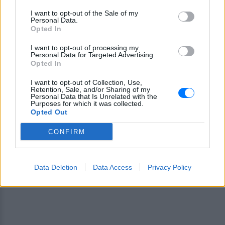
ειδήσεων
του E-Daily.gr
I want to opt-out of the Sale of my
Personal Data.
Ακολουθήστε το E-Radio.gr και στο Instagram
Opted In
ΔΙΑΦΗΜΙΣΗ
I want to opt-out of processing my
Personal Data for Targeted Advertising.
Opted In
I want to opt-out of Collection, Use,
Retention, Sale, and/or Sharing of my
Personal Data that Is Unrelated with the
Purposes for which it was collected.
Opted Out
CONFIRM
Data Deletion
Data Access
Privacy Policy