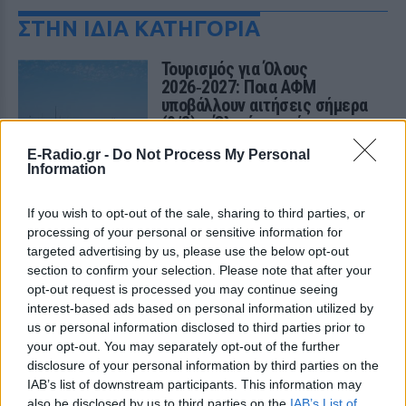
ΣΤΗΝ ΙΔΙΑ ΚΑΤΗΓΟΡΙΑ
Τουρισμός για Όλους
2026‑2027: Ποια ΑΦΜ
υποβάλλουν αιτήσεις σήμερα
(9/8) – Όλα όσα πρέπει να
ξέρετε
E-Radio.gr -
Do Not Process My Personal
ΠΡΙΝ 10 ΏΡΕΣ
Information
Η προθεσμία υποβολής αιτήσεων λήγει
στις 21 Αυγούστου 2026, με επιδότηση
If you wish to opt-out of the sale, sharing to third parties, or
έως 600 ευρώ ανάλογα με την κατηγορία
δικαιούχου και την περίοδο διαμονής.
processing of your personal or sensitive information for
targeted advertising by us, please use the below opt-out
4χρονος στην Πάρο:
section to confirm your selection. Please note that after your
Ανθρωποκτονία από αμέλεια
opt-out request is processed you may continue seeing
στο beach bar ‑ Τι έδειξε η
interest-based ads based on personal information utilized by
έρευνα
us or personal information disclosed to third parties prior to
ΠΡΙΝ 10 ΏΡΕΣ
your opt-out. You may separately opt-out of the further
disclosure of your personal information by third parties on the
Γονείς και ιδιοκτήτης του beach bar στη
φημισμένη παραλία της Πάρου
IAB’s list of downstream participants. This information may
αντιμετωπίζουν κατηγορίες μετά τον
also be disclosed by us to third parties on the
IAB’s List of