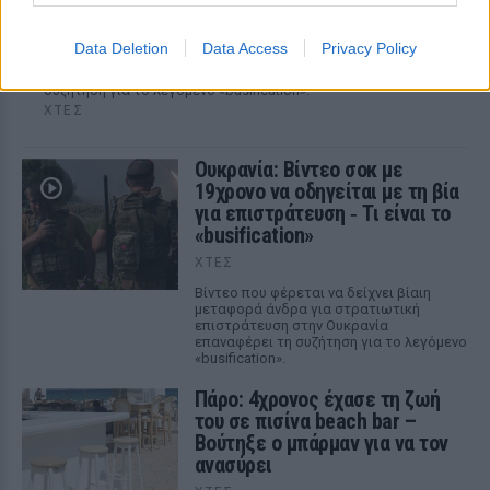
με τη βία για επιστράτευση ‑ Τι είναι το
«busification»
Data Deletion
Data Access
Privacy Policy
Βίντεο που φέρεται να δείχνει βίαιη μεταφορά άνδρα για
στρατιωτική επιστράτευση στην Ουκρανία επαναφέρει τη
συζήτηση για το λεγόμενο «busification».
ΧΤΕΣ
Ουκρανία: Βίντεο σοκ με
19χρονο να οδηγείται με τη βία
για επιστράτευση ‑ Τι είναι το
«busification»
ΧΤΕΣ
Βίντεο που φέρεται να δείχνει βίαιη
μεταφορά άνδρα για στρατιωτική
επιστράτευση στην Ουκρανία
επαναφέρει τη συζήτηση για το λεγόμενο
«busification».
Πάρο: 4χρονος έχασε τη ζωή
του σε πισίνα beach bar –
Βούτηξε ο μπάρμαν για να τον
ανασύρει