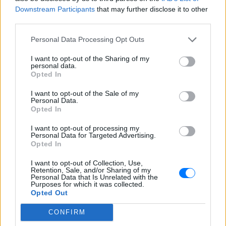
πνιγμό του μικρού παιδιού σε πισίνα - ο
ιδιοκτήτης, δηλωμένος ως
Downstream Participants
that may further disclose it to other
ναυαγοσώστης, παραπέμπεται στον
third parties.
εισαγγελέα
Personal Data Processing Opt Outs
Τροχαίο στη λεωφόρο
Αθηνών‑Σουνίου: Αναστροφή ΙΧ
I want to opt-out of the Sharing of my
συνέτριψε μηχανή της ΔΙΑΣ ‑
personal data.
Δύο αστυνομικοί τραυματίες
Opted In
ΠΡΙΝ 10 ΏΡΕΣ
I want to opt-out of the Sale of my
Το περιστατικό σημειώθηκε στο
Personal Data.
Λαγονήσι, κοντά στην παραλία Πεύκο - το
Opted In
ενοικιαζόμενο όχημα επέβαιναν τέσσερα
άτομα, ενώ η κατάσταση ενός εκ των
I want to opt-out of processing my
τραυματιών εμπνέει ανησυχία.
Personal Data for Targeted Advertising.
Opted In
I want to opt-out of Collection, Use,
Retention, Sale, and/or Sharing of my
Personal Data that Is Unrelated with the
Purposes for which it was collected.
Opted Out
CONFIRM
Ουκρανία: Βίντεο σοκ με 19χρονο να οδηγείται