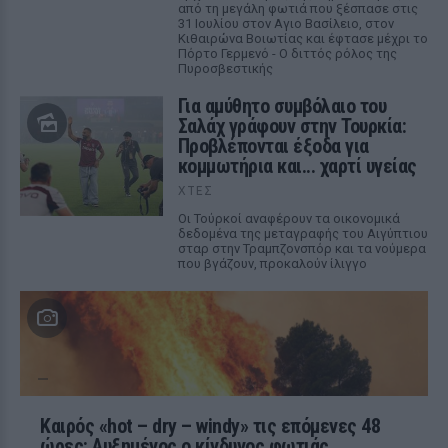
από τη μεγάλη φωτιά που ξέσπασε στις
31 Ιουλίου στον Αγιο Βασίλειο, στον
Κιθαιρώνα Βοιωτίας και έφτασε μέχρι το
Πόρτο Γερμενό - Ο διττός ρόλος της
Πυροσβεστικής
Για αμύθητο συμβόλαιο του
Σαλάχ γράφουν στην Τουρκία:
Προβλέπονται έξοδα για
κομμωτήρια και... χαρτί υγείας
ΧΤΕΣ
Οι Τούρκοί αναφέρουν τα οικονομικά
δεδομένα της μεταγραφής του Αιγύπτιου
σταρ στην Τραμπζονσπόρ και τα νούμερα
που βγάζουν, προκαλούν ίλιγγο
Καιρός «hot – dry – windy» τις επόμενες 48
ώρες: Αυξημένος ο κίνδυνος φωτιάς,