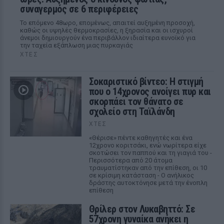
συναγερμός σε 6 περιφέρειες
Το επόμενο 48ωρο, επομένως, απαιτεί αυξημένη προσοχή,
καθώς οι υψηλές θερμοκρασίες, η ξηρασία και οι ισχυροί
άνεμοι δημιουργούν ένα περιβάλλον ιδιαίτερα ευνοϊκό για
την ταχεία εξάπλωση μιας πυρκαγιάς
ΧΤΕΣ
Σοκαριστικό βίντεο: Η στιγμή
που ο 14χρονος ανοίγει πυρ και
σκορπάει τον θάνατο σε
σχολείο στη Ταϊλάνδη
ΧΤΕΣ
«Θέρισε» πέντε καθηγητές και ένα
12χρονο κοριτσάκι, ενώ νωρίτερα είχε
σκοτώσει τον παππού και τη γιαγιά του -
Περισσότερα από 20 άτομα
τραυματίστηκαν από την επίθεση, οι 10
σε κρίσιμη κατάσταση - Ο ανήλικος
δράστης αυτοκτόνησε μετά την ένοπλη
επίθεση
Θρίλερ στον Λυκαβηττό: Σε
57χρονη γυναίκα ανήκει η