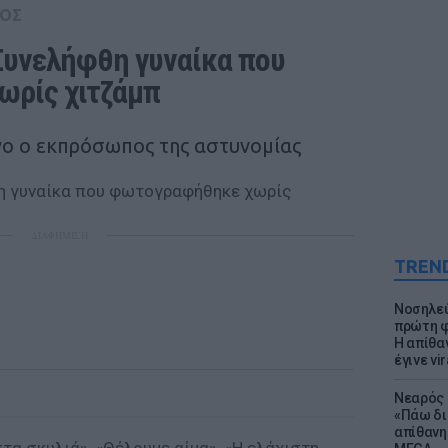
ΟΣ
Συνελήφθη γυναίκα που 
ρίς χιτζάμπ
γο ο εκπρόσωπος της αστυνομίας
ΔΙΑΦΗΜΙΣΗ
TREN
Νοσηλεύ
πρώτη φ
Η απίθα
έγινε vir
Νεαρός 
«Πάω δι
απίθανη