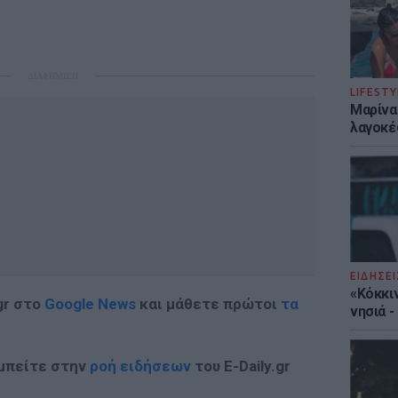
ΔΙΑΦΗΜΙΣΗ
LIFESTY
Μαρίνα
λαγοκέ
ΕΙΔΗΣΕΙ
«Κόκκι
gr στο
Google News
και μάθετε πρώτοι
τα
νησιά 
 μπείτε στην
ροή ειδήσεων
του E-Daily.gr