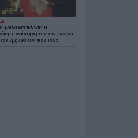
LE
ε η Λίλα Μπακλέση: Η
όκητη ανάρτηση του συντρόφου
 τον ερχομό του γιου τους