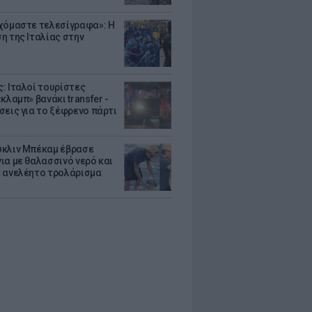
χόμαστε τελεσίγραφα»: Η
η της Ιταλίας στην
: Ιταλοί τουρίστες
κλαμπ» βανάκι transfer -
σεις για το ξέφρενο πάρτι
κλιν Μπέκαμ έβρασε
ια με θαλασσινό νερό και
 ανελέητο τρολάρισμα