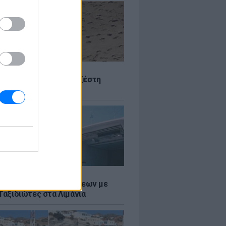
Σ
 Πού θα «χτυπήσει» η ζέστη
Σ
τος: Ρεκόρ Αναχωρήσεων με
Ταξιδιώτες στα Λιμάνια