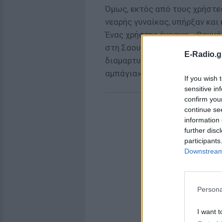
Όμως, εκτός από τους χρήστε
νεαρής γυναίκας, υπήρξαν και 
Ένας χρήστης έγραψε: «Θαυμά
στη Σαουδική Αραβία» και κάπ
E-Radio.g
διαμαρτυρηθούμε για την φυλ
αμπάγια».
If you wish 
sensitive in
confirm you
continue se
information 
further disc
participants
Downstream 
Persona
I want t