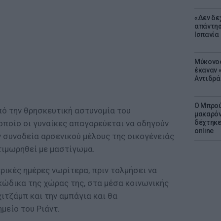
«Δεν δε
απάντησ
Ισπανία
Μύκονος
έκαναν «
Αντιδρά
Ο Μπρού
πό την θρησκευτική αστυνομία του
μακαρόν
οποίο οι γυναίκες απαγορεύεται να οδηγούν
δέχτηκε
online
ν συνοδεία αρσενικού μέλους της οικογένειάς
τιμωρηθεί με μαστίγωμα.
ρικές ημέρες νωρίτερα, πριν τολμήσει να
κώδικα της χώρας της, στα μέσα κοινωνικής
χιτζάμπ και την αμπάγια και θα
μείο του Ριάντ.