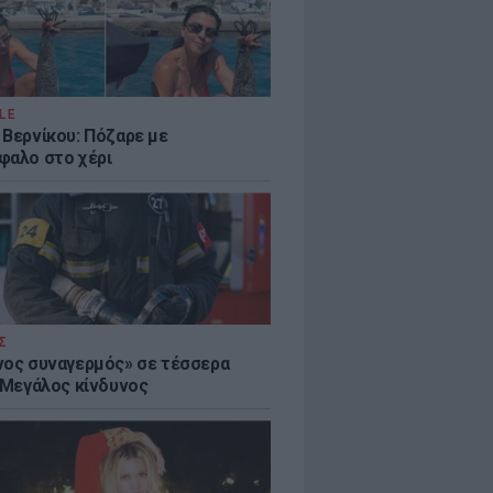
LE
 Βερνίκου: Πόζαρε με
φαλο στο χέρι
Σ
νος συναγερμός» σε τέσσερα
- Μεγάλος κίνδυνος