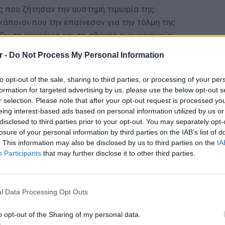
ς που ζήτησαν την αυστηρή τιμωρία της
κάποιοι που την επαίνεσαν για την τόλμη της.
ζω το κουράγιο και το σθένος των γυναικών
οιος άλλος ανέφερε: «Ήρθε η ώρα να
r -
Do Not Process My Personal Information
άκιση των γυναικών που δεν φορούν
to opt-out of the sale, sharing to third parties, or processing of your per
formation for targeted advertising by us, please use the below opt-out s
ΔΙΑΦΗΜΙΣΗ
r selection. Please note that after your opt-out request is processed y
eing interest-based ads based on personal information utilized by us or
disclosed to third parties prior to your opt-out. You may separately opt-
losure of your personal information by third parties on the IAB’s list of
. This information may also be disclosed by us to third parties on the
IA
Participants
that may further disclose it to other third parties.
LIFESTY
22 χρό
Παπαμι
l Data Processing Opt Outs
για το
ελληνι
o opt-out of the Sharing of my personal data.