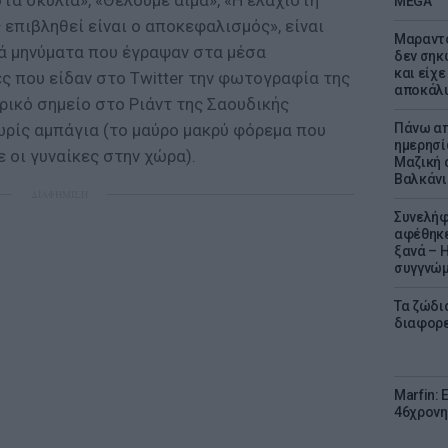
στα σκυλιά», «Θέλουμε αίμα», «Η ελάχιστη
MEGA
 επιβληθεί είναι ο αποκεφαλισμός», είναι
Μαραντό
κά μηνύματα που έγραψαν στα μέσα
δεν σηκ
και είχε
ς που είδαν στο Twitter την φωτογραφία της
αποκάλυ
τρικό σημείο στο Ριάντ της Σαουδικής
ωρίς αμπάγια (το μαύρο μακρύ φόρεμα που
Πάνω απ
ημερησί
 οι γυναίκες στην χώρα).
Μαζική 
Βαλκάνι
ΔΙΑΦΗΜΙΣΗ
Συνελήφ
αφέθηκε
ξανά – 
συγγνώ
Τα ζώδια
διαφορ
Marfin: 
46χρονη