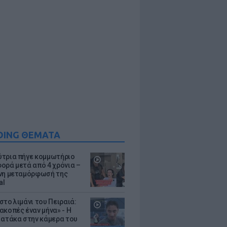
DING ΘΕΜΑΤΑ
τρια πήγε κομμωτήριο
ορά μετά από 4 χρόνια –
νη μεταμόρφωσή της
al
στο λιμάνι του Πειραιά:
ακοπές έναν μήνα» - Η
 ατάκα στην κάμερα του