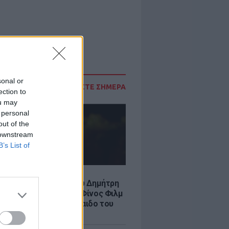
sonal or
ΔΙΑΒΑΣΤΕ ΣΗΜΕΡΑ
ection to
ou may
 personal
out of the
 downstream
B’s List of
LE
νια από τον θάνατο του Δημήτρη
χαήλ: Η ανάρτηση της Φίνος Φιλμ
 «γοητευτικό λεβεντόπαιδο του
κού σινεμά»