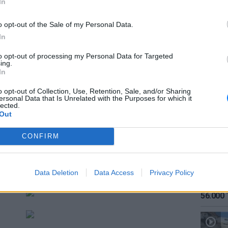
In
o opt-out of the Sale of my Personal Data.
In
to opt-out of processing my Personal Data for Targeted
ing.
ΕΙΔΗΣΕΙ
In
Καιρός:
σήμερα
o opt-out of Collection, Use, Retention, Sale, and/or Sharing
ersonal Data that Is Unrelated with the Purposes for which it
lected.
το Ριαντ δήλωσε για το περιστατικό:
Out
κορίτσι που έβγαλε την αμπάγια στον δρόμο
ία πρόκληση που είχε ανακοινώσει στα μέσα
CONFIRM
ς μέρες νωρίτερα».
Data Deletion
Data Access
Privacy Policy
ΕΙΔΗΣΕΙ
Αύγουσ
56.000 