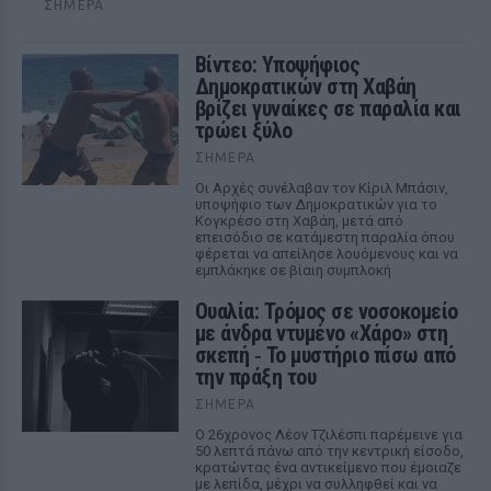
ΣΉΜΕΡΑ
Βίντεο: Υποψήφιος
Δημοκρατικών στη Χαβάη
βρίζει γυναίκες σε παραλία και
τρώει ξύλο
ΣΉΜΕΡΑ
Οι Αρχές συνέλαβαν τον Κίριλ Μπάσιν,
υποψήφιο των Δημοκρατικών για το
Κογκρέσο στη Χαβάη, μετά από
επεισόδιο σε κατάμεστη παραλία όπου
φέρεται να απείλησε λουόμενους και να
εμπλάκηκε σε βίαιη συμπλοκή
Ουαλία: Τρόμος σε νοσοκομείο
με άνδρα ντυμένο «Χάρο» στη
σκεπή ‑ Το μυστήριο πίσω από
την πράξη του
ΣΉΜΕΡΑ
Ο 26χρονος Λέον Τζιλέσπι παρέμεινε για
50 λεπτά πάνω από την κεντρική είσοδο,
κρατώντας ένα αντικείμενο που έμοιαζε
με λεπίδα, μέχρι να συλληφθεί και να