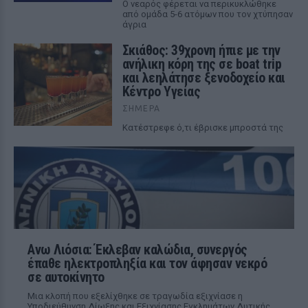
Ο νεαρός φέρεται να περικυκλώθηκε
από ομάδα 5-6 ατόμων που τον χτύπησαν
άγρια
Σκιάθος: 39χρονη ήπιε με την
ανήλικη κόρη της σε boat trip
και λεηλάτησε ξενοδοχείο και
Κέντρο Υγείας
ΣΉΜΕΡΑ
Κατέστρεφε ό,τι έβρισκε μπροστά της
Ανω Λιόσια: Έκλεβαν καλώδια, συνεργός
έπαθε ηλεκτροπληξία και τον άφησαν νεκρό
σε αυτοκίνητο
Μια κλοπή που εξελίχθηκε σε τραγωδία εξιχνίασε η
Υποδιεύθυνση Δίωξης και Εξιχνίασης Εγκλημάτων Δυτικής