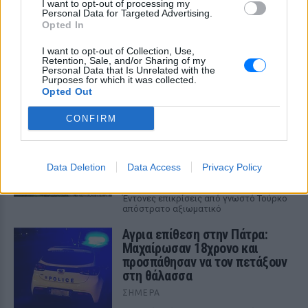
Μυστράς ‑πτώμα σε καταψύκτη: Σε
I want to opt-out of processing my
Personal Data for Targeted Advertising.
παθολογικά αίτια οφείλεται ο θάνατος του
Opted In
ηλικιωμένου
Η σορός βρέθηκε σε κατάσταση βαθιάς κατάψυξης σε
I want to opt-out of Collection, Use,
Retention, Sale, and/or Sharing of my
ξενοδοχείο που διατηρούσε ο 55χρονος γιος του, ο οποίος
Personal Data that Is Unrelated with the
την είχε κλειδωμένη για χρόνια.
Purposes for which it was collected.
ΣΉΜΕΡΑ
Opted Out
Παναγία Σουμελά: Τουρκικός
CONFIRM
καβγάς μετά τη σύγκριση με τη
Μέκκα – Σφοδρή αντεπίθεση
από απόστρατο
Data Deletion
Data Access
Privacy Policy
ΣΉΜΕΡΑ
Έντονες επικρίσεις από γνωστό Τούρκο
απόστρατο αξιωματικό
Αγρια επίθεση στην Πάτρα:
Μαχαίρωσαν 18χρονο και
προσπάθησαν να τον πετάξουν
στη θάλασσα
ΣΉΜΕΡΑ