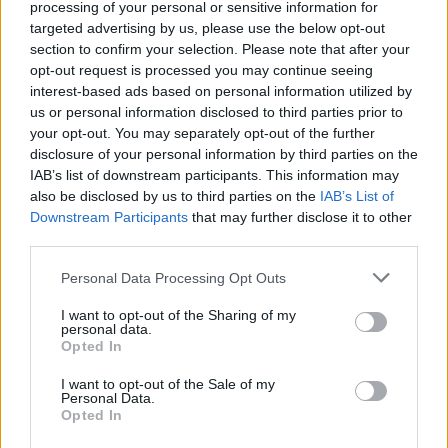
τη δολοφονία της 38χρονης
processing of your personal or sensitive information for
targeted advertising by us, please use the below opt-out
ΣΉΜΕΡΑ
section to confirm your selection. Please note that after your
Ζήτησε τον ιατρικό φάκελο του θύματος
opt-out request is processed you may continue seeing
και αρνείται την ανθρωποκτονία
interest-based ads based on personal information utilized by
us or personal information disclosed to third parties prior to
Δεκαπενταύγουστος: Πώς
your opt-out. You may separately opt-out of the further
αμείβεται η εργασία την αργία
disclosure of your personal information by third parties on the
στον ιδιωτικό τομέα
IAB’s list of downstream participants. This information may
ΣΉΜΕΡΑ
also be disclosed by us to third parties on the
IAB’s List of
Downstream Participants
Διευκρινίσεις για την αμοιβή των
that may further disclose it to other
εργαζομένων του ιδιωτικού τομέα την
third parties.
αργία του Δεκαπενταύγουστου παρέχει
η ΓΣΕΕ. Μέσω του Κέντρου
Πληροφόρησης Εργαζόμενων
Personal Data Processing Opt Outs
I want to opt-out of the Sharing of my
personal data.
Opted In
I want to opt-out of the Sale of my
Personal Data.
Opted In