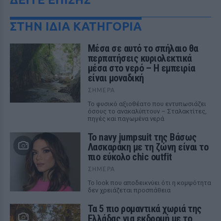
ΣΤΗΝ ΙΔΙΑ ΚΑΤΗΓΟΡΙΑ
Μέσα σε αυτό το σπήλαιο θα
περπατήσεις κυριολεκτικά
μέσα στο νερό – Η εμπειρία
είναι μοναδική
ΣΉΜΕΡΑ
Το φυσικό αξιοθέατο που εντυπωσιάζει
όσους το ανακαλύπτουν – Σταλακτίτες,
πηγές και παγωμένα νερά
Το navy jumpsuit της Βάσως
Λασκαράκη με τη ζώνη είναι το
πιο εύκολο chic outfit
ΣΉΜΕΡΑ
Το look που αποδεικνύει ότι η κομψότητα
δεν χρειάζεται προσπάθεια
Τα 5 πιο ρομαντικά χωριά της
Ελλάδας για εκδρομή με το