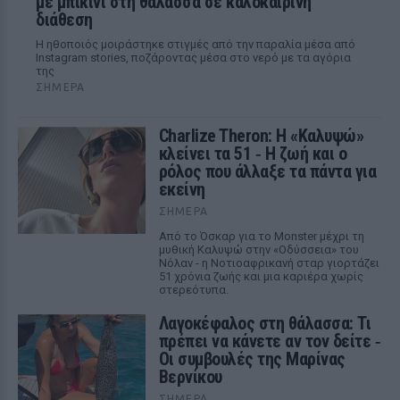
με μπικίνι στη θάλασσα σε καλοκαιρινή
διάθεση
Η ηθοποιός μοιράστηκε στιγμές από την παραλία μέσα από
Instagram stories, ποζάροντας μέσα στο νερό με τα αγόρια
της
ΣΉΜΕΡΑ
Charlize Theron: Η «Καλυψώ»
κλείνει τα 51 ‑ H ζωή και ο
ρόλος που άλλαξε τα πάντα για
εκείνη
ΣΉΜΕΡΑ
Από το Όσκαρ για το Monster μέχρι τη
μυθική Καλυψώ στην «Οδύσσεια» του
Νόλαν - η Νοτιοαφρικανή σταρ γιορτάζει
51 χρόνια ζωής και μια καριέρα χωρίς
στερεότυπα.
Λαγοκέφαλος στη θάλασσα: Τι
πρέπει να κάνετε αν τον δείτε ‑
Οι συμβουλές της Μαρίνας
Βερνίκου
ΣΉΜΕΡΑ