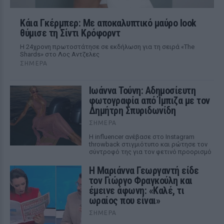
Κάια Γκέρμπερ: Με αποκαλυπτικό μαύρο look
θύμισε τη Σίντι Κρόφορντ
Η 24χρονη πρωτοστάτησε σε εκδήλωση για τη σειρά «The
Shards» στο Λος Αντζελες
ΣΉΜΕΡΑ
Ιωάννα Τούνη: Αδημοσίευτη
φωτογραφία από Ίμπιζα με τον
Δημήτρη Σπυριδωνίδη
ΣΉΜΕΡΑ
Η influencer ανέβασε στο Instagram
throwback στιγμιότυπο και ρώτησε τον
σύντροφό της για τον φετινό προορισμό
Η Μαριάννα Γεωργαντή είδε
τον Γιώργο Φραγκούλη και
έμεινε άφωνη: «Καλέ, τι
ωραίος που είναι»
ΣΉΜΕΡΑ