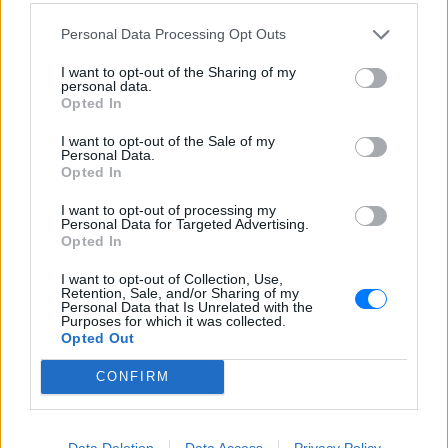
ΔΕΙΤΕ ΕΠΙΣΗΣ
Personal Data Processing Opt Outs
ΣΤΗΝ ΙΔΙΑ ΚΑΤΗΓΟΡΙΑ
I want to opt-out of the Sharing of my
personal data.
Opted In
Η Ελένη Βουλγαράκη ξεσπά για
τις φήμες χωρισμού με τον
I want to opt-out of the Sale of my
Ιωαννίδη: «Διασταυρώστε
Personal Data.
καμία πληροφορία πριν
Opted In
εκτοξεύσετε τη βλακεία σας»
I want to opt-out of processing my
ΣΉΜΕΡΑ
Personal Data for Targeted Advertising.
Opted In
Η παραγωγός ραδιοφώνου ανάρτησε
story στο Instagram για να διαψεύσει όσα
κυκλοφορούν για την ερωτική της ζωή
I want to opt-out of Collection, Use,
Retention, Sale, and/or Sharing of my
Personal Data that Is Unrelated with the
Το μαροκινό χωριό που έγινε
Purposes for which it was collected.
Τροία για τον Nolan, Yunkai για
Opted Out
το Game of Thrones και
σκηνικό για το βίντεο κλιπ ...
CONFIRM
της Βανδή
ΣΉΜΕΡΑ
Από το «Lawrence of Arabia» και το Game
Data Deletion
Data Access
Privacy Policy