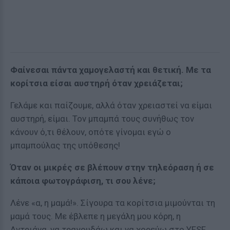
Φαίνεσαι πάντα χαμογελαστή και θετική. Με τα
κορίτσια είσαι αυστηρή όταν χρειάζεται;
Γελάμε και παίζουμε, αλλά όταν χρειαστεί να είμαι
αυστηρή, είμαι. Τον μπαμπά τους συνήθως τον
κάνουν ό,τι θέλουν, οπότε γίνομαι εγώ ο
μπαμπούλας της υπόθεσης!
Όταν οι μικρές σε βλέπουν στην τηλεόραση ή σε
κάποια φωτογράφιση, τι σου λένε;
Λένε «α, η μαμά!». Σίγουρα τα κορίτσια μιμούνται τη
μαμά τους. Με έβλεπε η μεγάλη μου κόρη, η
Αντριάνα, να τραγουδάω και να χορεύω στο YFSF