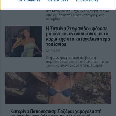
of Thrones μέχρι την «Οδύσσεια» του
Christopher Nolan, το οχυρωμένο χωριό
Αΐτ Μπεν Χαντού έχει φιλοξενήσει πάνω
από έξι δεκαετίες κινηματογραφικής
ιστορίας
Η Τατιάνα Στεφανίδου φόρεσε
μπικίνι και εντυπωσίασε με το
κορμί της στα καταγάλανα νερά
του Ιονίου
ΣΉΜΕΡΑ
Οι φωτογραφίες που ανέβασε η
παρουσιάστρια από τις διακοπές της με
τον Νίκο Ευαγγελάτο στα Επτάνησα
Κατερίνα Παπουτσάκη: Ποζάρει χαμογελαστή