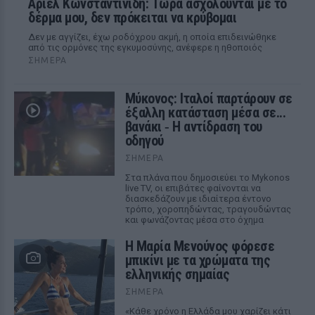
Αριελ Κωνσταντινίδη: Τώρα ασχολούνται με το
δέρμα μου, δεν πρόκειται να κρύβομαι
Δεν με αγγίζει, έχω ροδόχρου ακμή, η οποία επιδεινώθηκε
από τις ορμόνες της εγκυμοσύνης, ανέφερε η ηθοποιός
ΣΉΜΕΡΑ
Μύκονος: Ιταλοί παρτάρουν σε
έξαλλη κατάσταση μέσα σε...
βανάκι ‑ Η αντίδραση του
οδηγού
ΣΉΜΕΡΑ
Στα πλάνα που δημοσιεύει το Mykonos
live TV, οι επιβάτες φαίνονται να
διασκεδάζουν με ιδιαίτερα έντονο
τρόπο, χοροπηδώντας, τραγουδώντας
και φωνάζοντας μέσα στο όχημα
Η Μαρία Μενούνος φόρεσε
μπικίνι με τα χρώματα της
ελληνικής σημαίας
ΣΉΜΕΡΑ
«Κάθε χρόνο η Ελλάδα μου χαρίζει κάτι