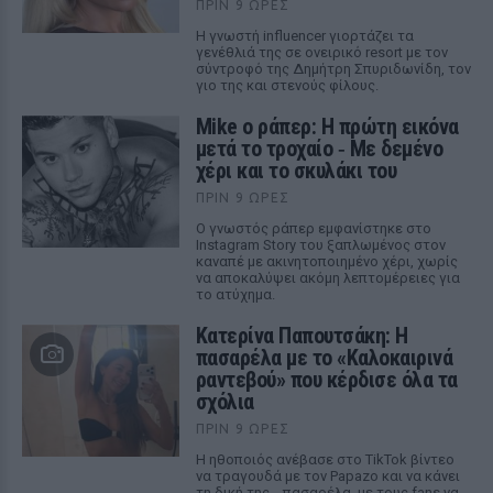
ΠΡΙΝ 9 ΏΡΕΣ
Η γνωστή influencer γιορτάζει τα
γενέθλιά της σε ονειρικό resort με τον
σύντροφό της Δημήτρη Σπυριδωνίδη, τον
γιο της και στενούς φίλους.
Mike ο ράπερ: Η πρώτη εικόνα
μετά το τροχαίο ‑ Με δεμένο
χέρι και το σκυλάκι του
ΠΡΙΝ 9 ΏΡΕΣ
Ο γνωστός ράπερ εμφανίστηκε στο
Instagram Story του ξαπλωμένος στον
καναπέ με ακινητοποιημένο χέρι, χωρίς
να αποκαλύψει ακόμη λεπτομέρειες για
το ατύχημα.
Κατερίνα Παπουτσάκη: Η
πασαρέλα με το «Καλοκαιρινά
ραντεβού» που κέρδισε όλα τα
σχόλια
ΠΡΙΝ 9 ΏΡΕΣ
Η ηθοποιός ανέβασε στο TikTok βίντεο
να τραγουδά με τον Papazo και να κάνει
τη δική της... πασαρέλα, με τους fans να