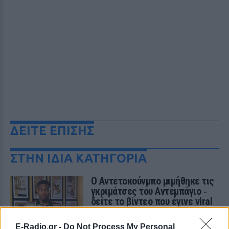
ΔΕΙΤΕ ΕΠΙΣΗΣ
ΣΤΗΝ ΙΔΙΑ ΚΑΤΗΓΟΡΙΑ
Ο Αντετοκούνμπο μιμήθηκε τις
γκριμάτσες του Αντεμπάγιο ‑
δείτε το βίντεο που έγινε viral
ΠΡΙΝ 9 ΏΡΕΣ
E-Radio.gr -
Do Not Process My Personal
Οι Μαϊάμι Χιτ δημοσίευσαν βίντεο με τον