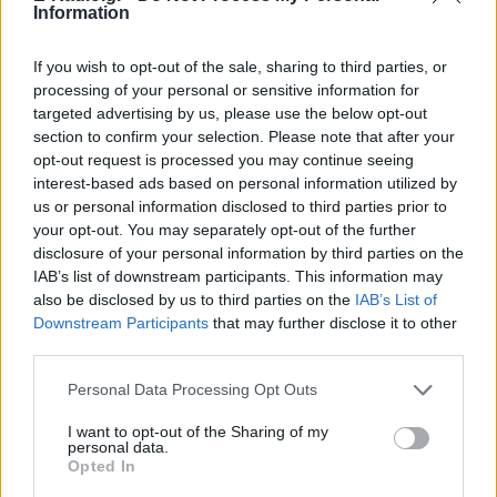
Information
Greek Freak να αναπαριστά τέλεια τις πιο
αστείες εκφράσεις του συμπαίκτη του,
σε μια αστεία «ανταλλαγή» μεταξύ των
δύο σούπερ σταρ.
If you wish to opt-out of the sale, sharing to third parties, or
processing of your personal or sensitive information for
Κωνσταντίνος Αργυρός και
targeted advertising by us, please use the below opt-out
Αλεξάνδρα Νίκα: Καλοκαιρινές
section to confirm your selection. Please note that after your
στιγμές με τα παιδιά τους σε
opt-out request is processed you may continue seeing
πολυτελές γιοτ
interest-based ads based on personal information utilized by
ΠΡΙΝ 9 ΏΡΕΣ
us or personal information disclosed to third parties prior to
your opt-out. You may separately opt-out of the further
Το ζευγάρι μοιράστηκε φωτογραφίες
από τις οικογενειακές τους διακοπές με
disclosure of your personal information by third parties on the
τον γιο Βασίλη και τη νεογέννητη κόρη
IAB’s list of downstream participants. This information may
τους.
also be disclosed by us to third parties on the
IAB’s List of
Περικλής Κονδυλάτος: Οι
Downstream Participants
that may further disclose it to other
πρώτες φωτογραφίες με τη
third parties.
σύντροφό του Ελίνα από τις
διακοπές τους και τι είπε για
Personal Data Processing Opt Outs
γάμο και παιδιά
I want to opt-out of the Sharing of my
ΠΡΙΝ 9 ΏΡΕΣ
personal data.
Opted In
Ο σχεδιαστής κοσμημάτων μοιράστηκε
στιγμιότυπο με τη σύντροφό του και