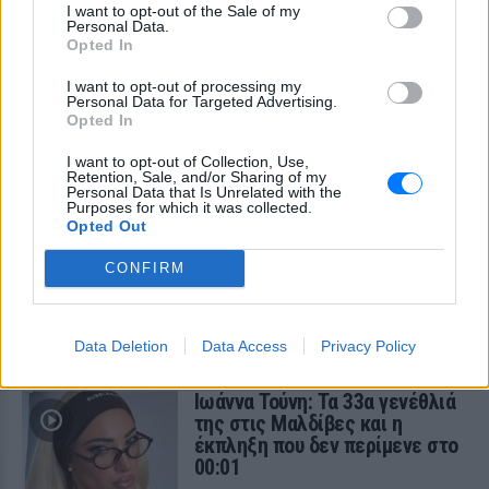
μίλησε ανοιχτά για τη σχέση τους και το
I want to opt-out of the Sale of my
ενδεχόμενο οικογένειας.
Personal Data.
Opted In
I want to opt-out of processing my
Personal Data for Targeted Advertising.
Opted In
I want to opt-out of Collection, Use,
Retention, Sale, and/or Sharing of my
Personal Data that Is Unrelated with the
Purposes for which it was collected.
Opted Out
Ναταλία Γερμανού: Με μαύρο μπικίνι στην
παραλία της Κρήτης
CONFIRM
Η παρουσιάστρια μοιράστηκε εικόνες χαλάρωσης από τις
καλοκαιρινές της διακοπές στην Κρήτη, ποζάροντας με το
μαύρο μαγιό της.
ΠΡΙΝ 9 ΏΡΕΣ
Data Deletion
Data Access
Privacy Policy
Ιωάννα Τούνη: Τα 33α γενέθλιά
της στις Μαλδίβες και η
έκπληξη που δεν περίμενε στο
00:01