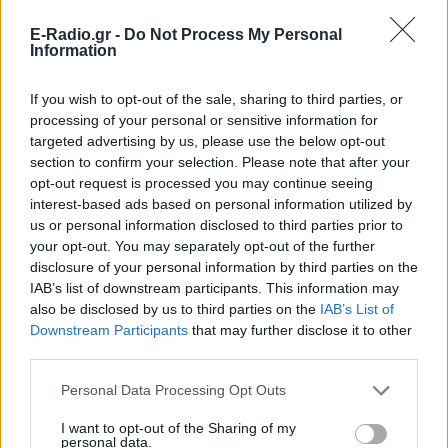
E-Radio.gr -
Do Not Process My Personal
Οι παρεμβάσεις στη συνέντευξη τύπου έγιναν από:
Information
Τον ομότιμο καθηγητή Συνταγματικού Δικαίου της
If you wish to opt-out of the sale, sharing to third parties, or
Νομικής Σχολής του Πανεπιστημίου Αθηνών, κ. Νίκο
processing of your personal or sensitive information for
targeted advertising by us, please use the below opt-out
Αλιβιζάτο
section to confirm your selection. Please note that after your
opt-out request is processed you may continue seeing
Τον Πρόεδρο της Ελληνικής Ένωσης για τα
interest-based ads based on personal information utilized by
Δικαιώματα του Ανθρώπου και καθηγητή στο
us or personal information disclosed to third parties prior to
Δίκαιο Δικαιωμάτων του Ανθρώπου στο
your opt-out. You may separately opt-out of the further
Πανεπιστήμιο Μακεδονίας, κ.Κων/νο Τσιτσελίκη
disclosure of your personal information by third parties on the
IAB’s list of downstream participants. This information may
Τον πρώην Γενικό Γραμματέα Ανθρωπίνων
also be disclosed by us to third parties on the
IAB’s List of
Downstream Participants
that may further disclose it to other
Δικαιωμάτων στο Υπ. Δικαιοσύνης, Διαφάνειας και
third parties.
Ανθρωπίνων Δικαιωμάτων. κ. Κωστή Παπαϊωάννου
Personal Data Processing Opt Outs
Τον δικηγόρο Αθηνών, μέλος του Δ.Σ. του Δ.Σ.Α. και
I want to opt-out of the Sharing of my
επικεφαλής της Επιτροπής για τα Δικαιώματα
personal data.