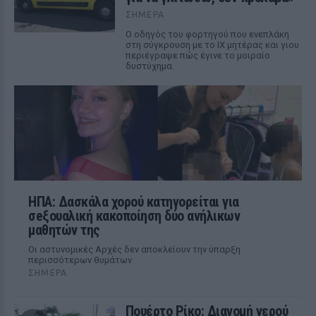
ΣΉΜΕΡΑ
Ο οδηγός του φορτηγού που ενεπλάκη
στη σύγκρουση με το ΙΧ μητέρας και γιου
περιέγραψε πώς έγινε το μοιραίο
δυστύχημα.
ΗΠΑ: Δασκάλα χορού κατηγορείται για
σeξουαλική κακοποίηση δύο ανήλικων
μαθητών της
Οι αστυνομικές Αρχές δεν αποκλείουν την ύπαρξη
περισσότερων θυμάτων
ΣΉΜΕΡΑ
Πουέρτο Ρίκο: Διανομή νερού