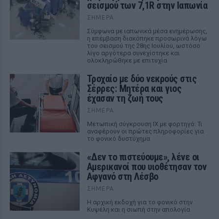
σεισμού των 7,1R στην Ιαπωνία
ΣΉΜΕΡΑ
Σύμφωνα με ιαπωνικά μέσα ενημέρωσης,
η επέμβαση διακόπηκε προσωρινά λόγω
του σεισμού της 28ης Ιουλίου, ωστόσο
λίγο αργότερα συνεχίστηκε και
ολοκληρώθηκε με επιτυχία
Τροχαίο με δύο νεκρούς στις
Σέρρες: Μητέρα και γιος
έχασαν τη ζωή τους
ΣΉΜΕΡΑ
Μετωπική σύγκρουση ΙΧ με φορτηγό: Τι
αναφέρουν οι πρώτες πληροφορίες για
το φονικό δυστύχημα
«Δεν το πιστεύουμε», λένε οι
Αμερικανοί που υιοθέτησαν τον
Αφγανό στη Λέσβο
ΣΉΜΕΡΑ
Η αρχική εκδοχή για το φονικό στην
Κυψέλη και η σιωπή στην απολογία