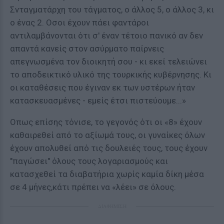
Σνταγματάρχη του τάγματος, ο άλλος 5, ο άλλος 3, κι
ο ένας 2. Οσοι έχουν πάει φαντάροι
αντιλαμβάνονται ότι σ' έναν τέτοιο πανικό αν δεν
απαντά κανείς στον ασύρματο παίρνεις
απεγνωσμένα τον διοικητή σου - κι εκεί τελειώνει
το αποδεικτικό υλικό της τουρκικής κυβέρνησης. Κι
οι καταθέσεις που έγιναν εκ των υστέρων ήταν
κατασκευασμένες - εμείς έτσι πιστεύουμε...»
Οπως επίσης τόνισε, το γεγονός ότι οι «8» έχουν
καθαιρεθεί από το αξίωμά τους, οι γυναίκες όλων
έχουν απολυθεί από τις δουλειές τους, τους έχουν
"παγώσει" όλους τους λογαριασμούς και
κατασχεθεί τα διαβατήρια χωρίς καμία δίκη μέσα
σε 4 μήνες,κάτι πρέπει να «λέει» σε όλους.
ΔΙΑΦΗΜΙΣΗ