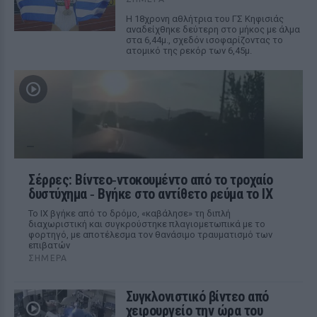
Η 18χρονη αθλήτρια του ΓΣ Κηφισιάς
αναδείχθηκε δεύτερη στο μήκος με άλμα
στα 6,44μ., σχεδόν ισοφαρίζοντας το
ατομικό της ρεκόρ των 6,45μ.
Σέρρες: Βίντεο‑ντοκουμέντο από το τροχαίο
δυστύχημα ‑ Βγήκε στο αντίθετο ρεύμα το ΙΧ
Το ΙΧ βγήκε από το δρόμο, «καβάλησε» τη διπλή
διαχωριστική και συγκρούστηκε πλαγιομετωπικά με το
φορτηγό, με αποτέλεσμα τον θανάσιμο τραυματισμό των
επιβατών
ΣΉΜΕΡΑ
Συγκλονιστικό βίντεο από
χειρουργείο την ώρα του