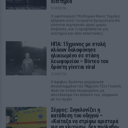
εισιτήρια
ΣΉΜΕΡΑ
Ο υφυπουργός Υποδομών Νίκος Ταχιάος
εξήγησε γιατί τα πρώτα δρομολόγια θα
γίνονται νυχτερινές ώρες χωρίς
επιβάτες, και τι προβλέπεται για
εισιτήρια και νέες επεκτάσεις.
ΗΠΑ: 15χρονος με στολή
κλόουν δολοφόνησε
ηλικιωμένο σε στάση
λεωφορείου – Βίντεο του
δράστη γίνεται viral
ΣΉΜΕΡΑ
Ο έφηβος δράστης μαχαίρωσε
επανειλημμένα τον 78χρονο Τζον Γουέσλι
Αλεν σε στάση λεωφορείου, με
αποτέλεσμα τον θάνατό του, σύμφωνα
με τις αρχές
Σέρρες: Συγκλονίζει η
κατάθεση του οδηγού –
«Κοίταξα να στρίψω αριστερά
για να γλιτώσω, δεν πρόλαβα»