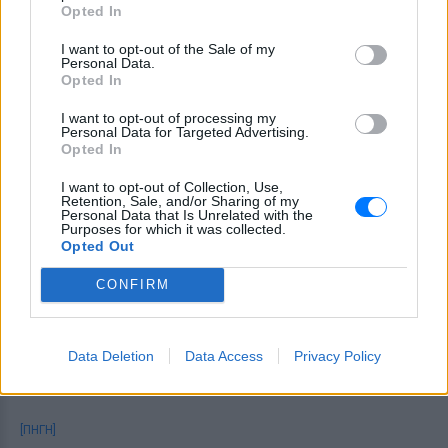
Προσφύγων και Μεταναστών του ΔΣΑ, κ. Παναγιώτη
Opted In
Περάκη
I want to opt-out of the Sale of my
Personal Data.
Εκπρόσωπο της Γενικής Συνομοσπονδίας Εργατών
Opted In
Ελλάδας
I want to opt-out of processing my
Personal Data for Targeted Advertising.
Τον Πρόεδρο της Διεθνούς Ομοσπονδίας για τα
Opted In
Δικαιώματα του Ανθρώπου και αναπληρωτή
I want to opt-out of Collection, Use,
καθηγητή στο Πάντειο Πανεπιστήμιο, κ. Δημήτρη
Retention, Sale, and/or Sharing of my
Personal Data that Is Unrelated with the
Χριστόπουλο
Purposes for which it was collected.
Opted Out
Τον Επιστημονικό Υπεύθυνο του Ελληνικού
CONFIRM
Συμβουλίου για τους Πρόσφυγες, κ. Σπύρο
Κουλοχέρη
Data Deletion
Data Access
Privacy Policy
Τη συνέντευξη τύπου συντόνισε η δικηγόρος Κλειώ
Παπαπαντολέων.
[ΠΗΓΗ]