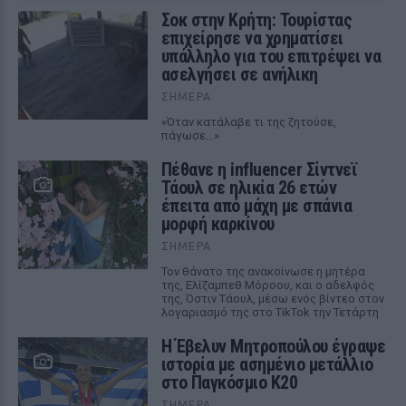
Σοκ στην Κρήτη: Τουρίστας
επιχείρησε να χρηματίσει
υπάλληλο για του επιτρέψει να
ασελγήσει σε ανήλικη
ΣΉΜΕΡΑ
«Όταν κατάλαβε τι της ζητούσε,
πάγωσε...»
Πέθανε η influencer Σίντνεϊ
Τάουλ σε ηλικία 26 ετών
έπειτα από μάχη με σπάνια
μορφή καρκίνου
ΣΉΜΕΡΑ
Τον θάνατο της ανακοίνωσε η μητέρα
της, Ελίζαμπεθ Μόροου, και ο αδελφός
της, Όστιν Τάουλ, μέσω ενός βίντεο στον
λογαριασμό της στο TikTok την Τετάρτη
Η Έβελυν Μητροπούλου έγραψε
ιστορία με ασημένιο μετάλλιο
στο Παγκόσμιο Κ20
ΣΉΜΕΡΑ