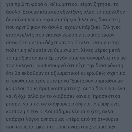
για πρώτη φορά οι αξιωματικοί είχαν ζητήσει το
άσυλο. Εχουμε κάποιες εξελίξεις αλλά το παρελθόν
δεν είναι λευκό. Εχουν υπάρξει ΄Ελληνες δικαστές
που αρνήθηκαν το άσυλο, έχουν υπάρξκει ΄Ελληνες
εισαγγελείς που έκαναν έφεση επί δικαστικών
αποφάσεων που δέχτηκαν το άσυλο. ΄Οσο για την
πολιτική εξουσία να θυμίσω ότι λίγες μέρες μετά
το πραξικόπημα ο Ερτογάν είπε σε συνομιλία του με
τον ΄Ελληνα Πρωθυπουργό ότι είχε την διασφάλιση
ότι θα εκδοθούν οι αξιωματικοί κι ερωθείς σχετικά
ο πρωθυπουργός είπε μόνο "Εμείς δεν συμπαθούμε
καθόλου τους πραξικοπηματίες". Αυτό δεν είναι ένα
ναι ή όχι, αλλά αν το διαβάσει κανείς ΄προσεκτικά
μπορεί να μπει σε διάφορες σκέψεις...» Σύμφωνα,
λοιπόν, με τον κ. Δοξιάδη, καλές οι ευχές, αλλά
υπάρχει λόγος ανησυχίας «πέρα από τη σιγουριά
που εκφράστηκε από τους έγκριτους νομικούς».