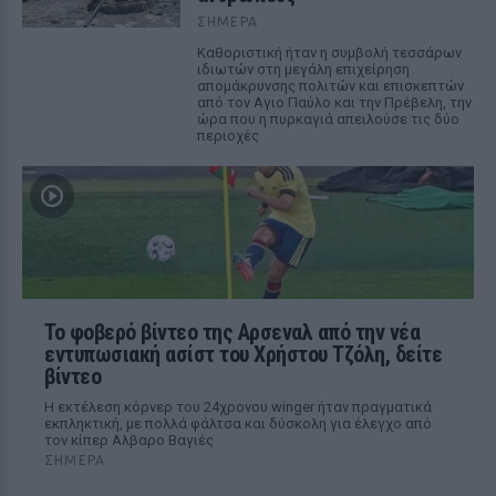
ΣΉΜΕΡΑ
Καθοριστική ήταν η συμβολή τεσσάρων
ιδιωτών στη μεγάλη επιχείρηση
απομάκρυνσης πολιτών και επισκεπτών
από τον Αγιο Παύλο και την Πρέβελη, την
ώρα που η πυρκαγιά απειλούσε τις δύο
περιοχές
Το φοβερό βίντεο της Αρσεναλ από την νέα
εντυπωσιακή ασίστ του Χρήστου Τζόλη, δείτε
βίντεο
Η εκτέλεση κόρνερ του 24χρονου winger ήταν πραγματικά
εκπληκτική, με πολλά φάλτσα και δύσκολη για έλεγχο από
τον κίπερ Αλβαρο Βαγιές
ΣΉΜΕΡΑ