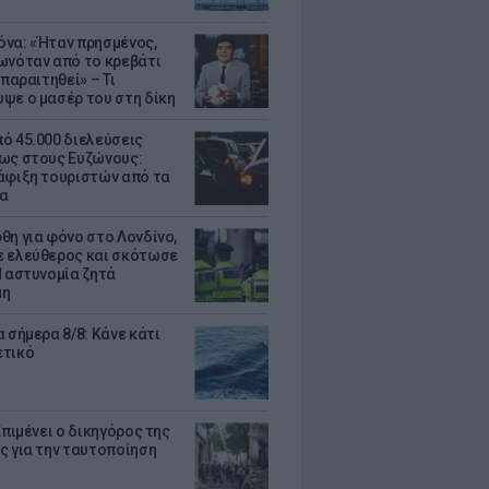
να: «Ήταν πρησμένος,
ωνόταν από το κρεβάτι
 παραιτηθεί» – Τι
ψε ο μασέρ του στη δίκη
ό 45.000 διελεύσεις
ως στους Ευζώνους:
άφιξη τουριστών από τα
α
θη για φόνο στο Λονδίνο,
 ελεύθερος και σκότωσε
Η αστυνομία ζητά
μη
 σήμερα 8/8: Κάνε κάτι
ετικό
Επιμένει ο δικηγόρος της
ς για την ταυτοποίηση