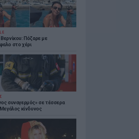
LE
 Βερνίκου: Πόζαρε με
φαλο στο χέρι
Σ
νος συναγερμός» σε τέσσερα
- Μεγάλος κίνδυνος