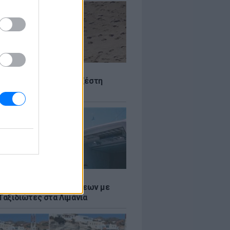
Σ
 Πού θα «χτυπήσει» η ζέστη
Σ
τος: Ρεκόρ Αναχωρήσεων με
Ταξιδιώτες στα Λιμάνια