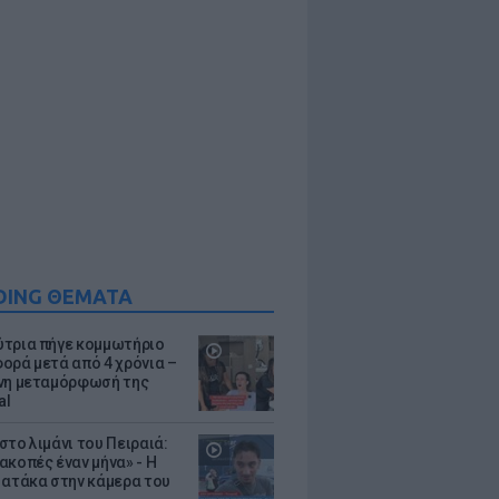
DING ΘΕΜΑΤΑ
τρια πήγε κομμωτήριο
ορά μετά από 4 χρόνια –
νη μεταμόρφωσή της
al
στο λιμάνι του Πειραιά:
ακοπές έναν μήνα» - Η
 ατάκα στην κάμερα του