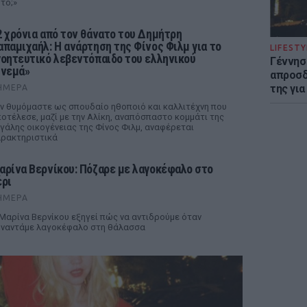
τό;»
2 χρόνια από τον θάνατο του Δημήτρη
απαμιχαήλ: Η ανάρτηση της Φίνος Φιλμ για το
LIFESTY
γοητευτικό λεβεντόπαιδο του ελληνικού
Γέννησ
ινεμά»
απροσδ
της για
ΉΜΕΡΑ
ν θυμόμαστε ως σπουδαίο ηθοποιό και καλλιτέχνη που
οτέλεσε, μαζί με την Αλίκη, αναπόσπαστο κομμάτι της
γάλης οικογένειας της Φίνος Φιλμ, αναφέρεται
ρακτηριστικά
αρίνα Βερνίκου: Πόζαρε με λαγοκέφαλο στο
έρι
ΉΜΕΡΑ
Μαρίνα Βερνίκου εξηγεί πώς να αντιδρούμε όταν
ναντάμε λαγοκέφαλο στη θάλασσα