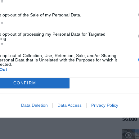
In
gr στο
Google News
και μάθετε πρώτοι
τα
o opt-out of the Sale of my Personal Data.
In
to opt-out of processing my Personal Data for Targeted
; Τα νέα της ημέρας και ότι σου κάνει κλικ!
ing.
ΕΙΔΗΣΕΙ
In
r και στο Instagram
Καιρός:
σήμερα
o opt-out of Collection, Use, Retention, Sale, and/or Sharing
ersonal Data that Is Unrelated with the Purposes for which it
ΔΙΑΦΗΜΙΣΗ
lected.
Out
CONFIRM
Data Deletion
Data Access
Privacy Policy
ΕΙΔΗΣΕΙ
Αύγουσ
56.000 