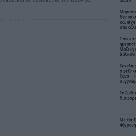
ξέρει και οι τηλεθεατές την είδαν να
MEGA
Μαραντό
δεν σηκ
ΔΙΑΦΗΜΙΣΗ
και είχε
αποκάλυ
Πάνω απ
ημερησί
Μαζική 
Βαλκάνι
Συνελήφ
αφέθηκε
ξανά – 
συγγνώ
Τα ζώδια
διαφορ
Marfin: 
46χρονη