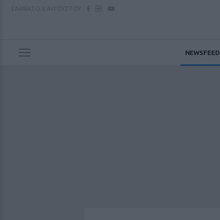
ΣΑΒΒΑΤΟ
8 ΑΥΓΟΥΣΤΟΥ
NEWSFEED