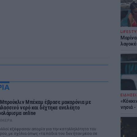
LIFESTY
Μαρίνα
λαγοκέ
ΡΙΑ
ΕΙΔΗΣΕΙ
«Κόκκι
 Μπρούκλιν Μπέκαμ έβρασε μακαρόνια με
αλασσινό νερό και δέχτηκε ανελέητο
νησιά 
ρολάρισμα online
ΉΜΕΡΑ
λλοί εξέφρασαν απορία για την καταλληλότητα του
ρού, με σχόλια όπως «τα πόδια του δεν ήταν μέσα σε