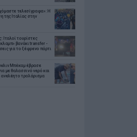
χόμαστε τελεσίγραφα»: Η
η της Ιταλίας στην
: Ιταλοί τουρίστες
κλαμπ» βανάκι transfer -
σεις για το ξέφρενο πάρτι
κλιν Μπέκαμ έβρασε
ια με θαλασσινό νερό και
 ανελέητο τρολάρισμα