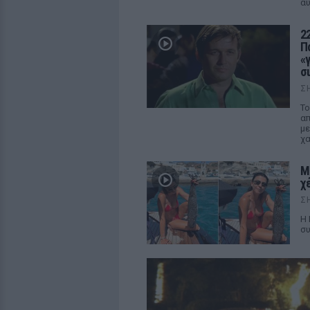
αυ
2
Π
«
σ
Σ
Το
απ
με
χα
Μ
χ
Σ
Η 
συ