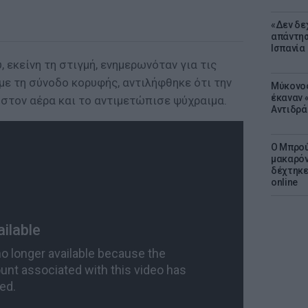
«Δεν δε
απάντησ
Ισπανία
 εκείνη τη στιγμή, ενημερωνόταν για τις
με τη σύνοδο κορυφής, αντιλήφθηκε ότι την
Μύκονος
έκαναν «
 στον αέρα και το αντιμετώπισε ψύχραιμα.
Αντιδρά
Ο Μπρού
μακαρόν
δέχτηκε
online