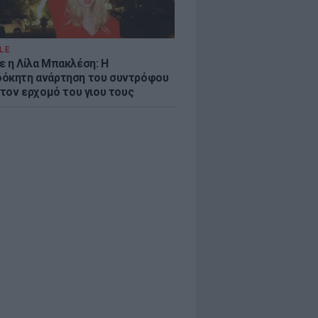
LE
ε η Λίλα Μπακλέση: Η
όκητη ανάρτηση του συντρόφου
 τον ερχομό του γιου τους