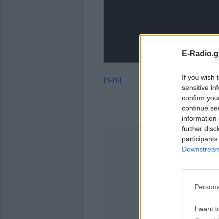
E-Radio.g
If you wish 
[ΠΗΓΗ]
sensitive in
confirm you
continue se
information 
further disc
participants
Downstream 
Persona
I want t