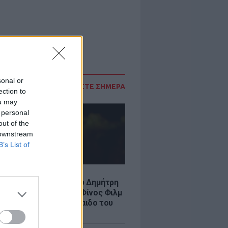
sonal or
ΔΙΑΒΑΣΤΕ ΣΗΜΕΡΑ
ection to
ou may
 personal
out of the
 downstream
B’s List of
LE
νια από τον θάνατο του Δημήτρη
χαήλ: Η ανάρτηση της Φίνος Φιλμ
 «γοητευτικό λεβεντόπαιδο του
κού σινεμά»