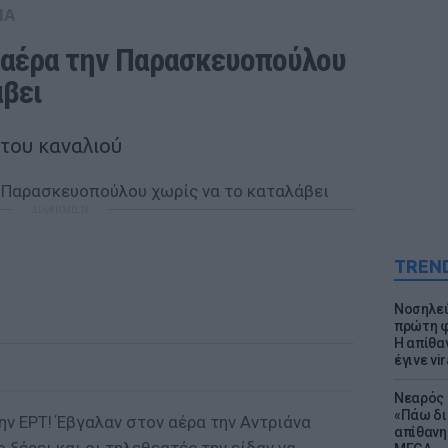
IA
 αέρα την Παρασκευοπούλου 
άβει
 του καναλιού
ΔΙΑΦΗΜΙΣΗ
TREN
Νοσηλεύ
πρώτη φ
Η απίθα
έγινε vir
Νεαρός 
«Πάω δι
ν ΕΡΤ! Έβγαλαν στον αέρα την Αντριάνα
απίθανη