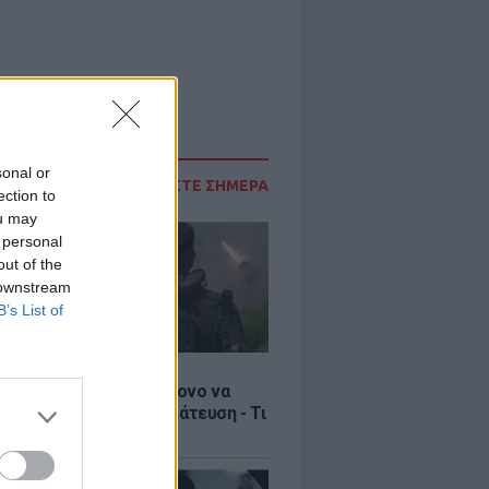
sonal or
ΔΙΑΒΑΣΤΕ ΣΗΜΕΡΑ
ection to
ou may
 personal
out of the
 downstream
B’s List of
Σ
ία: Βίντεο σοκ με 19χρονο να
αι με τη βία για επιστράτευση - Τι
ο «busification»