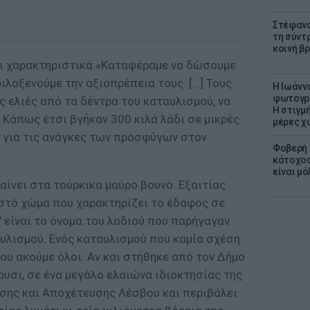
Στέφανο
τη σύντ
κοινή β
ει χαρακτηριστικά «Καταφέραμε να δώσουμε
οξενούμε την αξιοπρέπεια τους. [...] Τους
H Ιωάνν
φωτογρα
ς ελιές από τα δέντρα του καταυλισμού, να
Η στιγμή
. Κάπως έτσι βγήκαν 300 κιλά λάδι σε μικρές
μέρες χ
ς για τις ανάγκες των προσφύγων στον
Φοβερή 
κάτοχος
είναι μό
ίνει στα τούρκικα μαύρο βουνό. Εξαιτίας
οστό χώμα που χαρακτηρίζει το έδαφος σε
" είναι το όνομα του λαδιού που παρήγαγαν
υλισμού. Ενός καταυλισμού που καμία σχέση
που ακούμε όλοι. Αν και στήθηκε από τον Δήμο
υσι, σε ένα μεγάλο ελαιώνα ιδιοκτησίας της
σης και Αποχέτευσης Λέσβου και περιβάλει