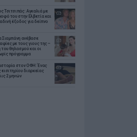
ς Τσιτσιπάς: Αγκαλιά με
ροφό του στην Ελβετία και
ραδινή έξοδος για δείπνο
α Σιαμπάνη ανέβασε
φίες με τους γιους της –
 του θηλασμού και οι
ωρίς πρόγραμμα
ιστορία στον ΟΦΗ: Ένας
 εισιτηρίου διαρκείας
λις 2 μηνών