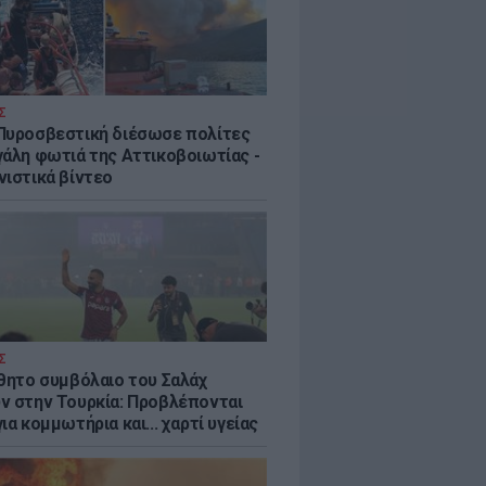
Σ
Πυροσβεστική διέσωσε πολίτες
γάλη φωτιά της Αττικοβοιωτίας -
νιστικά βίντεο
Σ
ύθητο συμβόλαιο του Σαλάχ
ν στην Τουρκία: Προβλέπονται
ια κομμωτήρια και... χαρτί υγείας