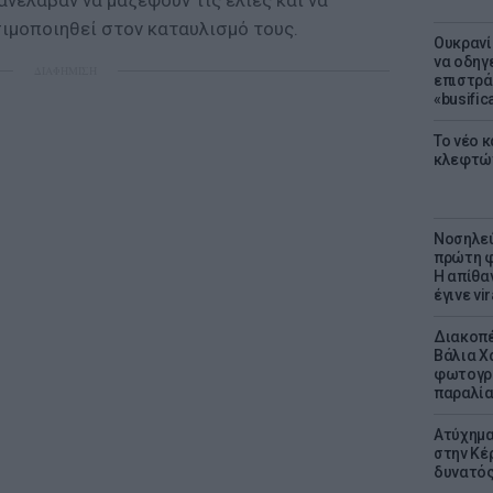
νέλαβαν να μαζέψουν τις ελιές και να
σιμοποιηθεί στον καταυλισμό τους.
Ουκρανί
να οδηγε
ΔΙΑΦΗΜΙΣΗ
επιστράτ
«busific
Το νέο 
κλεφτώ
Νοσηλεύ
πρώτη φ
Η απίθα
έγινε vir
Διακοπέ
Βάλια Χ
φωτογρα
παραλί
Ατύχημα 
στην Κέ
δυνατό