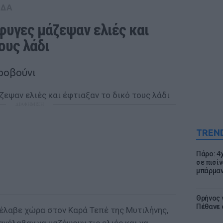
ΑΔΑ
υγες μάζεψαν ελιές και 
ους λάδι
ροβούνι
ΔΙΑΦΗΜΙΣΗ
TREN
Πάρο: 4
σε πισίν
μπάρμαν
Θρήνος γ
Πέθανε 
έλαβε χώρα στον Καρά Τεπέ της Μυτιλήνης,