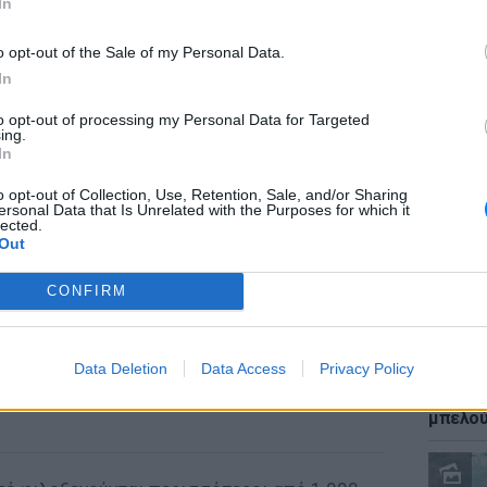
In
o opt-out of the Sale of my Personal Data.
In
to opt-out of processing my Personal Data for Targeted
ΕΙΔΗΣΕΙ
ing.
Καύσιμ
In
2 ευρώ
αργού 
o opt-out of Collection, Use, Retention, Sale, and/or Sharing
ersonal Data that Is Unrelated with the Purposes for which it
lected.
Out
CONFIRM
Data Deletion
Data Access
Privacy Policy
ΕΙΔΗΣΕΙ
Ιστορι
μπελού