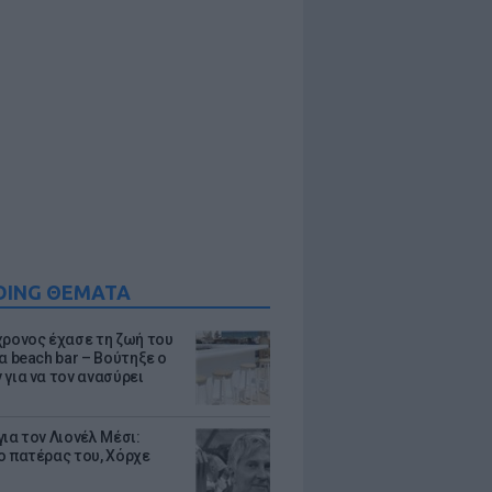
DING ΘΕΜΑΤΑ
χρονος έχασε τη ζωή του
α beach bar – Βούτηξε ο
 για να τον ανασύρει
ια τον Λιονέλ Μέσι:
ο πατέρας του, Χόρχε