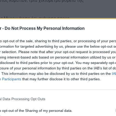
ίας λυμάτων, τρία χιλιόμετρα βόρεια της
ς Μυρογιάννης ότι ανάμεσα στους
ες με μεσογειακή κουλτούρα για το
r -
Do Not Process My Personal Information
ύροι, κυρίως, είχαν αρχίσει να μαζεύουν
ς διατροφικές τους ανάγκες. Έτσι γεννήθηκε
to opt-out of the sale, sharing to third parties, or processing of your per
φύγων. Όσοι ήθελαν δούλεψαν. Μεταφέραμε
formation for targeted advertising by us, please use the below opt-out s
ου Νίκου Κινικλή και του Νίκου Ζαραδούκα στο
r selection. Please note that after your opt-out request is processed y
eing interest-based ads based on personal information utilized by us or
ραχμή ούτε για τα μεταφορικά ούτε για την
disclosed to third parties prior to your opt-out. You may separately opt-
με την ετικέτα του προϊόντος μας και με τη
losure of your personal information by third parties on the IAB’s list of
 οργάνωσης Samaritan΄s Purse προχωρήσαμε
. This information may also be disclosed by us to third parties on the
IA
 600 μπουκάλια των 500 ml το ένα. Έτσι
Participants
that may further disclose it to other third parties.
 το οποίο κι είμαστε όλοι, ο δήμαρχος
ΕΙΔΗΣΕΙ
χή, ντόπιοι και ξένοι, εργαζόμενοι,
Ουκραν
οδηγείτ
πρόσφυγες πολύ περήφανοι».
l Data Processing Opt Outs
είναι τ
ΔΙΑΦΗΜΙΣΗ
o opt-out of the Sharing of my personal data.