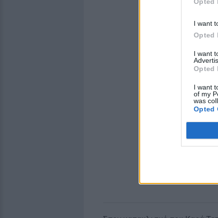
Opted 
I want t
Opted 
I want 
Advertis
Opted 
I want t
of my P
was col
Opted 