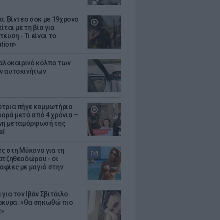
α: Βίντεο σοκ με 19χρονο
ίται με τη βία για
ευση - Τι είναι το
ation»
καλοκαιρινό κόλπο των
ν αυτοκινήτων
τρια πήγε κομμωτήριο
ορά μετά από 4 χρόνια –
νη μεταμόρφωσή της
al
ς στη Μύκονο για τη
ατζηθεοδώρου - οι
φίες με μαγιό στην
α
για τον Ιβάν Σβιτάιλο
ρκυρα: «Θα σηκωθώ πιο
ς»