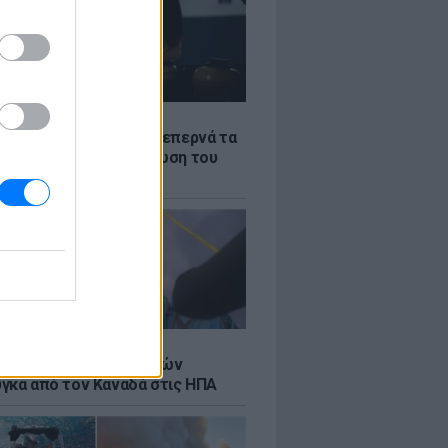
Σ
α «φωτιά»: Η βενζίνη ξεπερνά τα
 το λίτρο παρά την πτώση του
πετρελαίου διεθνώς
Σ
κή μεταφορά 30 φαλαινών
γκα από τον Καναδά στις ΗΠΑ