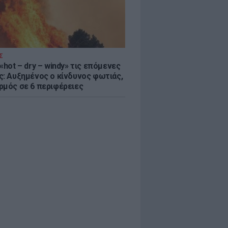
Σ
«hot – dry – windy» τις επόμενες
ς: Αυξημένος ο κίνδυνος φωτιάς,
ρμός σε 6 περιφέρειες