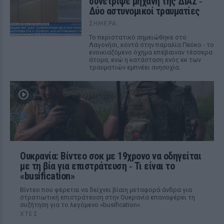
συνέτριψε μηχανή της ΔΙΑΣ ‑
Δύο αστυνομικοί τραυματίες
ΣΉΜΕΡΑ
Το περιστατικό σημειώθηκε στο
Λαγονήσι, κοντά στην παραλία Πεύκο - το
ενοικιαζόμενο όχημα επέβαιναν τέσσερα
άτομα, ενώ η κατάσταση ενός εκ των
τραυματιών εμπνέει ανησυχία.
Ουκρανία: Βίντεο σοκ με 19χρονο να οδηγείται
με τη βία για επιστράτευση ‑ Τι είναι το
«busification»
Βίντεο που φέρεται να δείχνει βίαιη μεταφορά άνδρα για
στρατιωτική επιστράτευση στην Ουκρανία επαναφέρει τη
συζήτηση για το λεγόμενο «busification».
ΧΤΕΣ