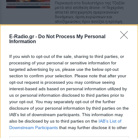
Πυρκαγιά στο διυλιστήριο της Τζαζάν
μετά από επίθεση drone - Η Τεχεράνη
απαιτεί αποχώρηση αμερικανικών
δυνάμεων, άρση κυρώσεων και
αποζημιώσεις πριν ανοίξει η κρίσιμη
θαλάσσια δίοδος
E-Radio.gr -
Do Not Process My Personal
Ελικόπτερο προσγειώθηκε στο
Information
Σαρακήνικο για να κάνουν
μπάνιο οι επιβάτες του
If you wish to opt-out of the sale, sharing to third parties, or
ΣΉΜΕΡΑ
processing of your personal or sensitive information for
Ο επιχειρηματίας από τη Μήλο που
targeted advertising by us, please use the below opt-out
κατέγραψε το περιστατικό μίλησε στον
ΣΚΑΪ και περιέγραψε τι είδε στην
section to confirm your selection. Please note that after your
παραλία
opt-out request is processed you may continue seeing
interest-based ads based on personal information utilized by
Νέα λεωφόρος στον Βοτανικό:
us or personal information disclosed to third parties prior to
Πόσες λωρίδες θα έχει και
your opt-out. You may separately opt-out of the further
πότε παραδίδεται
disclosure of your personal information by third parties on the
ΣΉΜΕΡΑ
IAB’s list of downstream participants. This information may
Η Λεωφόρος Προφήτη Δανιήλ, που
also be disclosed by us to third parties on the
IAB’s List of
κατασκευάζεται στο πλαίσιο της Διπλής
Downstream Participants
that may further disclose it to other
Ανάπλασης, αποτελεί μέρος ενός νέου
third parties.
οδικού δικτύου 8 χιλιομέτρων και