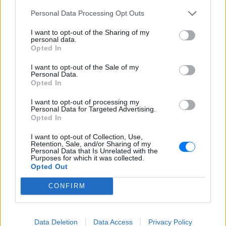
συνδέεται άμεσα με το νέο γήπεδο του
Παναθηναϊκού.
Personal Data Processing Opt Outs
I want to opt-out of the Sharing of my
personal data.
Opted In
I want to opt-out of the Sale of my
Personal Data.
Opted In
Ισραηλινό ΥΠΕΞ προς τουρίστες στην Ελλάδα:
I want to opt-out of processing my
«Κρύψτε ότι είστε Ισραηλινοί» λόγω
Personal Data for Targeted Advertising.
διαδηλώσεων
Opted In
Ταξιδιωτική προειδοποίηση εξέδωσε το ισραηλινό
I want to opt-out of Collection, Use,
υπουργείο Εξωτερικών ενόψει της «ημέρας οργής»
Retention, Sale, and/or Sharing of my
φιλοπαλαιστινιακών οργανώσεων σε 36 σημεία της χώρας.
Personal Data that Is Unrelated with the
ΣΉΜΕΡΑ
Purposes for which it was collected.
Opted Out
Επιτρέπεται να προσπεράσεις
CONFIRM
περιπολικό; Τι λέει ο ΚΟΚ που
οι περισσότεροι αγνοούν
ΣΉΜΕΡΑ
Data Deletion
Data Access
Privacy Policy