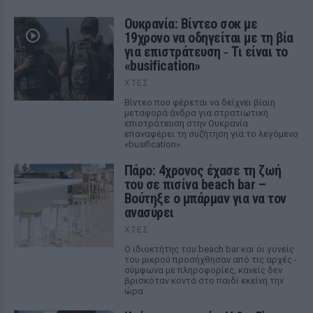
Ουκρανία: Βίντεο σοκ με
19χρονο να οδηγείται με τη βία
για επιστράτευση ‑ Τι είναι το
«busification»
ΧΤΕΣ
Βίντεο που φέρεται να δείχνει βίαιη
μεταφορά άνδρα για στρατιωτική
επιστράτευση στην Ουκρανία
επαναφέρει τη συζήτηση για το λεγόμενο
«busification».
Πάρο: 4χρονος έχασε τη ζωή
του σε πισίνα beach bar –
Βούτηξε ο μπάρμαν για να τον
ανασύρει
ΧΤΕΣ
Ο ιδιοκτήτης του beach bar και οι γονείς
του μικρού προσήχθησαν από τις αρχές -
σύμφωνα με πληροφορίες, κανείς δεν
βρισκόταν κοντά στο παιδί εκείνη την
ώρα