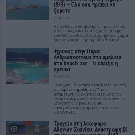
(9/8) – Όλα όσα πρέπει να
ξέρετε
ΣΉΜΕΡΑ
Η προθεσμία υποβολής αιτήσεων λήγει
στις 21 Αυγούστου 2026, με επιδότηση
έως 600 ευρώ ανάλογα με την κατηγορία
δικαιούχου και την περίοδο διαμονής.
4χρονος στην Πάρο:
Ανθρωποκτονία από αμέλεια
στο beach bar ‑ Τι έδειξε η
έρευνα
ΣΉΜΕΡΑ
Γονείς και ιδιοκτήτης του beach bar στη
φημισμένη παραλία της Πάρου
αντιμετωπίζουν κατηγορίες μετά τον
πνιγμό του μικρού παιδιού σε πισίνα - ο
ιδιοκτήτης, δηλωμένος ως
ναυαγοσώστης, παραπέμπεται στον
εισαγγελέα
Τροχαίο στη λεωφόρο
Αθηνών‑Σουνίου: Αναστροφή ΙΧ