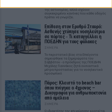
Ο Κώδικας Οδικής Κυκλοφορίας δεν
απαγορεύει την προσπέραση οχήματος
της αστυνομίας, αλλά ισχύουν
συγκεκριμένοι κανόνες που κάθε οδηγός
πρέπει να γνωρίζει.
Επίθεση στον Ερυθρό Σταυρό:
Ασθενής χτύπησε νοσηλεύτρια
σε πόρτες ‑ Τι καταγγέλλει η
ΠΟΕΔΗΝ για τους φύλακες
ΣΉΜΕΡΑ
Το περιστατικό βίας στα Επείγοντα
σημειώθηκε τα ξημερώματα του
Σαββάτου - ο πρόεδρος της ΠΟΕΔΗΝ
Μιχάλης Γιαννάκος ζητά ουσιαστικά
μέτρα προστασίας για το νοσηλευτικό
προσωπικό
Πάρος: Κλειστό το beach bar
όπου πνίγηκε ο 4χρονος –
Δικογραφία για ανθρωποκτονία
από αμέλεια
ΣΉΜΕΡΑ
Ο ιδιοκτήτης της επιχείρησης κρατείται