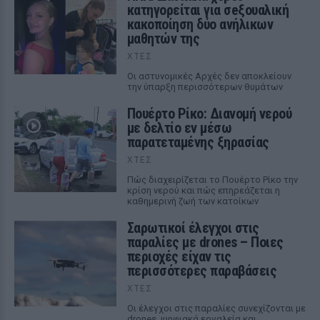
κατηγορείται για σeξουαλική
κακοποίηση δύο ανήλικων
μαθητών της
ΧΤΕΣ
Οι αστυνομικές Αρχές δεν αποκλείουν
την ύπαρξη περισσότερων θυμάτων
Πουέρτο Ρίκο: Διανομή νερού
με δελτίο εν μέσω
παρατεταμένης ξηρασίας
ΧΤΕΣ
Πώς διαχειρίζεται το Πουέρτο Ρίκο την
κρίση νερού και πώς επηρεάζεται η
καθημερινή ζωή των κατοίκων
Σαρωτικοί έλεγχοι στις
παραλίες με drones – Ποιες
περιοχές είχαν τις
περισσότερες παραβάσεις
ΧΤΕΣ
Οι έλεγχοι στις παραλίες συνεχίζονται με
drones, ψηφιακά εργαλεία και