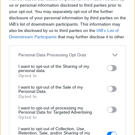
us or personal information disclosed to third parties prior to
your opt-out. You may separately opt-out of the further
disclosure of your personal information by third parties on the
IAB’s list of downstream participants. This information may
also be disclosed by us to third parties on the
IAB’s List of
Downstream Participants
that may further disclose it to other
third parties.
Personal Data Processing Opt Outs
I want to opt-out of the Sharing of my
ΔΕΙΤΕ ΕΠΙΣΗΣ
personal data.
Opted In
ΣΤΗΝ ΙΔΙΑ ΚΑΤΗΓΟΡΙΑ
I want to opt-out of the Sale of my
Personal Data.
Opted In
«Θέλω τον μπαμπά μου»: Το
βίντεο της μεθυσμένης οδηγού
I want to opt-out of processing my
που σκότωσε νύφη ώρες μετά
Personal Data for Targeted Advertising.
τον γάμο της
Opted In
ΧΤΕΣ
I want to opt-out of Collection, Use,
Retention, Sale, and/or Sharing of my
Η Jamie Lee Komoroski, με αλκοόλ