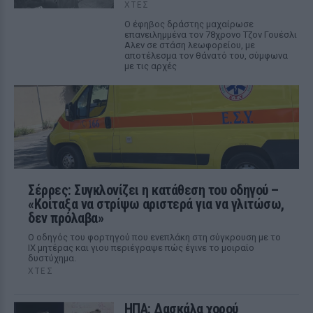
ΧΤΕΣ
Ο έφηβος δράστης μαχαίρωσε
επανειλημμένα τον 78χρονο Τζον Γουέσλι
Αλεν σε στάση λεωφορείου, με
αποτέλεσμα τον θάνατό του, σύμφωνα
με τις αρχές
Σέρρες: Συγκλονίζει η κατάθεση του οδηγού –
«Κοίταξα να στρίψω αριστερά για να γλιτώσω,
δεν πρόλαβα»
Ο οδηγός του φορτηγού που ενεπλάκη στη σύγκρουση με το
ΙΧ μητέρας και γιου περιέγραψε πώς έγινε το μοιραίο
δυστύχημα.
ΧΤΕΣ
ΗΠΑ: Δασκάλα χορού