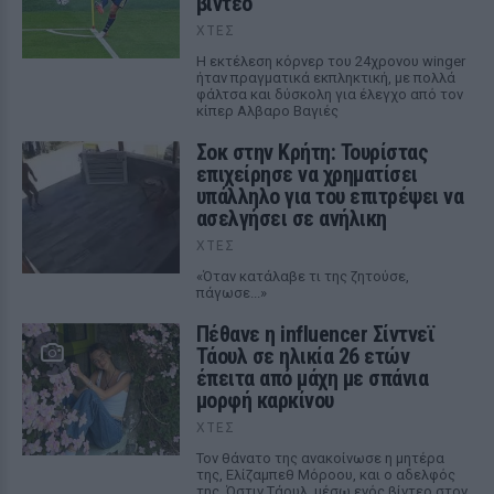
βίντεο
ΧΤΕΣ
Η εκτέλεση κόρνερ του 24χρονου winger
ήταν πραγματικά εκπληκτική, με πολλά
φάλτσα και δύσκολη για έλεγχο από τον
κίπερ Αλβαρο Βαγιές
Σοκ στην Κρήτη: Τουρίστας
επιχείρησε να χρηματίσει
υπάλληλο για του επιτρέψει να
ασελγήσει σε ανήλικη
ΧΤΕΣ
«Όταν κατάλαβε τι της ζητούσε,
πάγωσε...»
Πέθανε η influencer Σίντνεϊ
Τάουλ σε ηλικία 26 ετών
έπειτα από μάχη με σπάνια
μορφή καρκίνου
ΧΤΕΣ
Τον θάνατο της ανακοίνωσε η μητέρα
της, Ελίζαμπεθ Μόροου, και ο αδελφός
της, Όστιν Τάουλ, μέσω ενός βίντεο στον