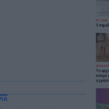
ΕΥ ΖΗΝ
3 σημά
ΘΕΜΑΤ
Το αρχ
κόσμο 
η χρήσ
ΡΙΑ