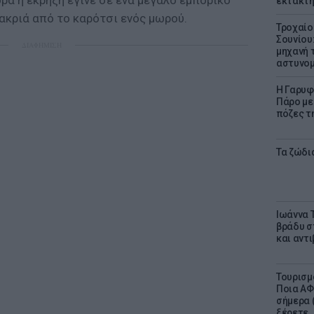
ρά η έκρηξη έγινε σε ένα μεγάλο εμπορικό
έκτακτη
μακριά από το καρότσι ενός μωρού.
Τροχαίο
Σουνίου
ΔΙΑΦΗΜΙΣΗ
μηχανή 
αστυνομ
Η Γαρυφ
Πάρο με 
πόζες τ
Τα ζώδια
Ιωάννα 
βράδυ σ
και αντ
Τουρισμ
Ποια ΑΦ
σήμερα (
ξέρετε