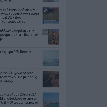
ς ανάγκης
 στη λεωφόρο Αθηνών-
: Αναστροφή ΙΧ συνέτριψε
της ΔΙΑΣ - Δύο
ικοί τραυματίες
αλλιά Καληφώνη στην
μαύρο μπικίνι - δείτε τις
ης
 σήμερα 9/8: Restart!
Τούνη: «Έβγαλα όλο το
το νοσοκομείο με ορούς
ιβιώσεις»
ός για Όλους 2026-2027:
Μ υποβάλλουν αιτήσεις
9/8) – Όλα όσα πρέπει να