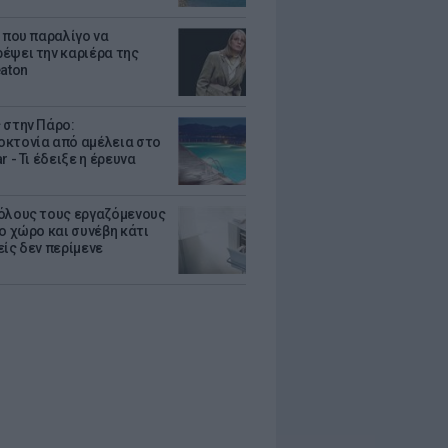
α που παραλίγο να
έψει την καριέρα της
eaton
 στην Πάρο:
κτονία από αμέλεια στο
r - Τι έδειξε η έρευνα
όλους τους εργαζόμενους
ο χώρο και συνέβη κάτι
είς δεν περίμενε