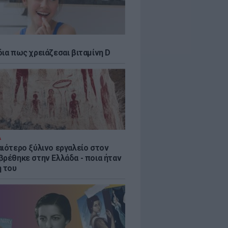
δια πως χρειάζεσαι βιταμίνη D
Α
αιότερο ξύλινο εργαλείο στον
βρέθηκε στην Ελλάδα - ποια ήταν
η του