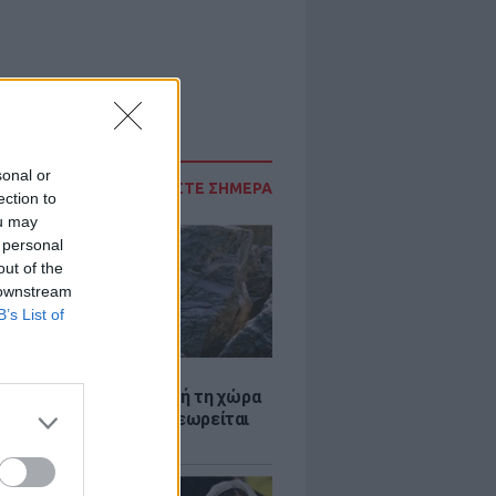
sonal or
ΔΙΑΒΑΣΤΕ ΣΗΜΕΡΑ
ection to
ou may
 personal
out of the
 downstream
B’s List of
Α
ξενη ελευθερία: Σε αυτή τη χώρα
ρώπης, το γuμνό δεν θεωρείται
ηση