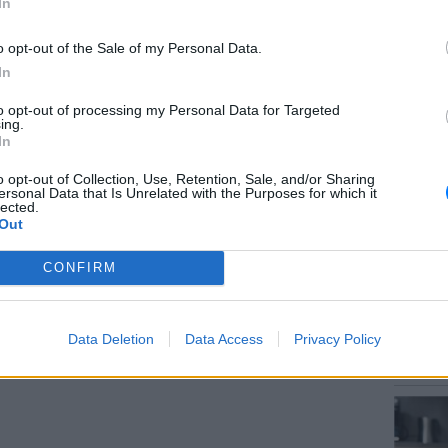
In
o opt-out of the Sale of my Personal Data.
In
to opt-out of processing my Personal Data for Targeted
ΘΕΜΑΤ
ing.
Το μυσ
In
κρύβετ
gr στο
Google News
και μάθετε πρώτοι
τα
o opt-out of Collection, Use, Retention, Sale, and/or Sharing
ersonal Data that Is Unrelated with the Purposes for which it
lected.
Out
 μπείτε στην
ροή ειδήσεων
του E-Daily.gr
CONFIRM
r και στο Instagram
ΔΙΑΦΗΜΙΣΗ
ΕΥ ΖΗΝ
Data Deletion
Data Access
Privacy Policy
Γιατί 
δύσκολη