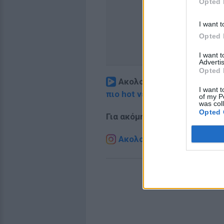
Opted 
I want t
Opted 
I want 
Advertis
Opted 
Ακολουθήστε το E-Radio.
I want t
πιο hot νέα
.
of my P
was col
Opted 
Για ακόμη περισσότερα
νέα
,
Ακολουθήστε το E-Radio.g