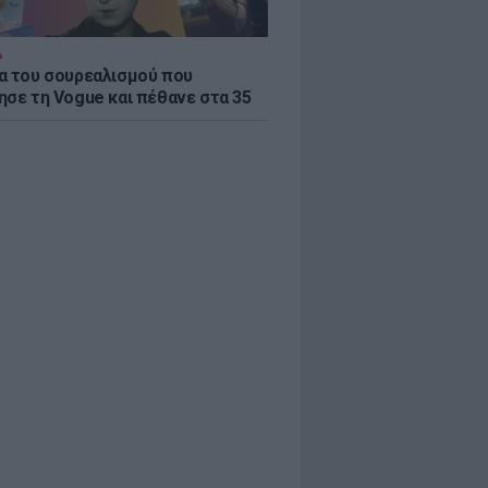
Α
α του σουρεαλισμού που
ησε τη Vogue και πέθανε στα 35