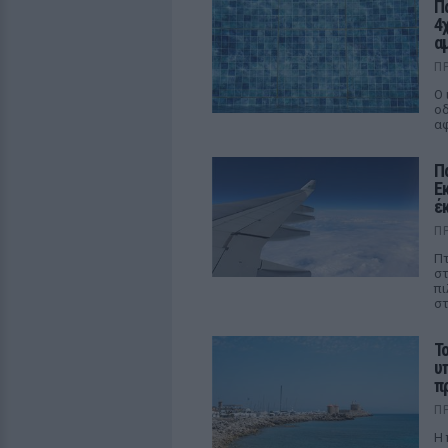
Π
4
α
Π
Ο 
οδ
αφ
Π
Ε
έ
Π
Πτ
στ
πι
στ
Τ
υ
π
Π
Η 