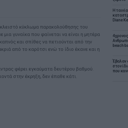
Η ταινί
καταστρ
Diane K
ο κλειστό κύκλωμα παρακολούθησης του
ε μια γυναίκα που φαίνεται να είναι η μητέρα
4χρονος
Ανθρωπο
καπνός και σπίθες να πετιούνται από την
beach ba
κριά από το καρότσι ενώ το ίδιο έκανε και η
Έβαλαν 
στον ίδι
άντρας φέρει εγκαύματα δευτέρου βαθμού.
που καν
κοντά στην έκρηξη, δεν έπαθε κάτι.