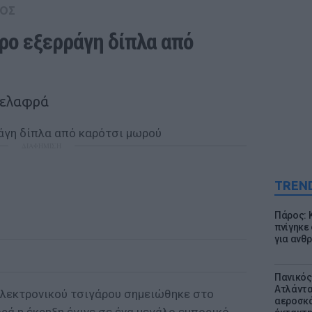
ΟΣ
ρο εξερράγη δίπλα από 
 ελαφρά
ΔΙΑΦΗΜΙΣΗ
TREN
Πάρος: 
πνίγηκε
για ανθ
Πανικός
Ατλάντα
ηλεκτρονικού τσιγάρου σημειώθηκε στο
αεροσκά