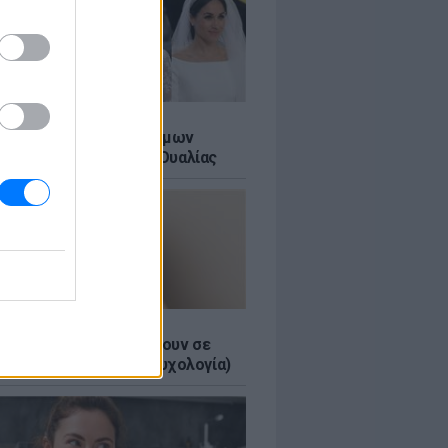
Α
τικό των βασιλικών γάμων
αι σε ένα ορυχείο της Ουαλίας
τα κομπλιμέντα σε φέρνουν σε
 θέση (και τι λέει η ψυχολογία)