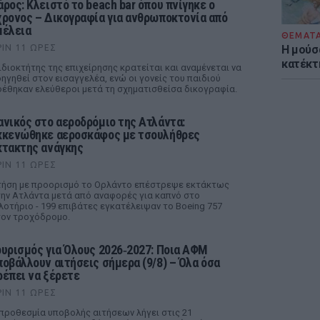
άρος: Κλειστό το beach bar όπου πνίγηκε ο
χρονος – Δικογραφία για ανθρωποκτονία από
μέλεια
ΘΕΜΑΤ
ΡΙΝ 11 ΏΡΕΣ
Η μούσ
κατέκτ
ιδιοκτήτης της επιχείρησης κρατείται και αναμένεται να
ηγηθεί στον εισαγγελέα, ενώ οι γονείς του παιδιού
έθηκαν ελεύθεροι μετά τη σχηματισθείσα δικογραφία.
ανικός στο αεροδρόμιο της Ατλάντα:
κκενώθηκε αεροσκάφος με τσουλήθρες
κτακτης ανάγκης
ΡΙΝ 11 ΏΡΕΣ
ήση με προορισμό το Ορλάντο επέστρεψε εκτάκτως
ην Ατλάντα μετά από αναφορές για καπνό στο
λοτήριο - 199 επιβάτες εγκατέλειψαν το Boeing 757
ον τροχόδρομο.
ουρισμός για Όλους 2026‑2027: Ποια ΑΦΜ
ποβάλλουν αιτήσεις σήμερα (9/8) – Όλα όσα
ρέπει να ξέρετε
ΡΙΝ 11 ΏΡΕΣ
προθεσμία υποβολής αιτήσεων λήγει στις 21