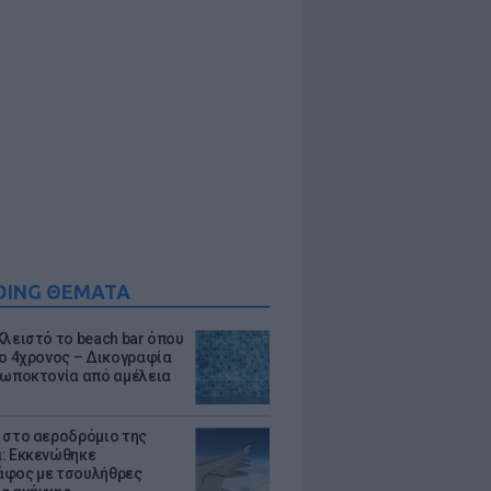
DING ΘΕΜΑΤΑ
Κλειστό το beach bar όπου
 ο 4χρονος – Δικογραφία
ρωποκτονία από αμέλεια
 στο αεροδρόμιο της
: Εκκενώθηκε
φος με τσουλήθρες