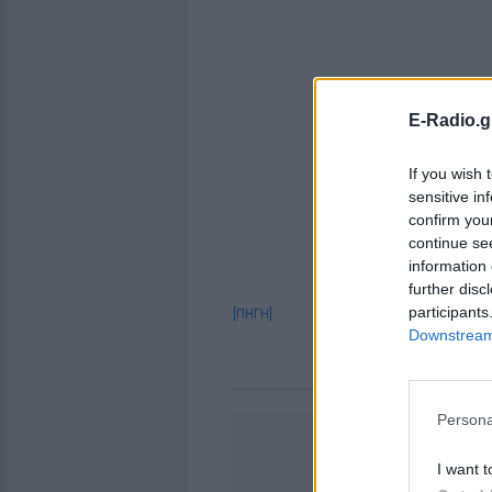
E-Radio.g
If you wish 
sensitive in
confirm you
continue se
information 
further disc
participants
[ΠΗΓΗ]
Downstream 
Persona
I want t