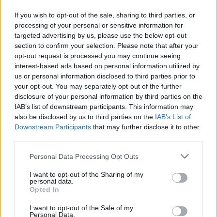
ΔΕΙΤΕ ΕΠΙΣΗΣ
If you wish to opt-out of the sale, sharing to third parties, or
processing of your personal or sensitive information for
targeted advertising by us, please use the below opt-out
ΣΤΗΝ ΙΔΙΑ ΚΑΤΗΓΟΡΙΑ
section to confirm your selection. Please note that after your
opt-out request is processed you may continue seeing
Εντοπίστηκε σήραγγα 40
interest-based ads based on personal information utilized by
μέτρων στη Λιθουανία για τη
us or personal information disclosed to third parties prior to
διέλευση παράνομων
your opt-out. You may separately opt-out of the further
μεταναστών από τη
disclosure of your personal information by third parties on the
Λευκορωσία
IAB’s list of downstream participants. This information may
ΧΤΕΣ
also be disclosed by us to third parties on the
IAB’s List of
Downstream Participants
that may further disclose it to other
Λιθουανοί συνοριοφύλακες δέχθηκαν
επίθεση σε μία περίπτωση από ομάδα
third parties.
μεταναστών που αντιστέκονταν στη
σύλληψή τους, οι αξιωματικοί
Personal Data Processing Opt Outs
αναγκάστηκαν να υποχωρήσουν και οι
παράνομοι μετανάστες διέφυγαν πίσω
I want to opt-out of the Sharing of my
Πύραυλος προσέκρουσε στη
personal data.
Opted In
Σελήνη: Τι κρύβει η «σιγή
ιχθύος» από NASA και SpaceX;
I want to opt-out of the Sale of my
Personal Data.
ΧΤΕΣ