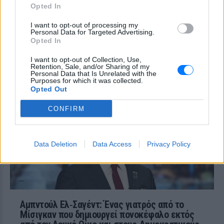
Opted In
Ο δεύτερος βαθμός του πυραύλου Falcon
9 προσέκρουσε στη Σελήνη στις 6:35
I want to opt-out of processing my
GMT, αφήνοντας πίσω του κρατήρα 18
Personal Data for Targeted Advertising.
μέτρων - η οπτική επιβεβαίωση
Opted In
αναμένεται από τους δορυφόρους σε
τροχιά
I want to opt-out of Collection, Use,
Παναθηναϊκός – ΤΣΣΚΑ 1948:
Retention, Sale, and/or Sharing of my
Personal Data that Is Unrelated with the
Ενός λεπτού σιγή στη μνήμη
Purposes for which it was collected.
των πυροσβεστών που έχασαν
Opted Out
τη ζωή τους
CONFIRM
ΧΤΕΣ
Οι «πράσινοι« θα τιμήσουν όσους έπεσαν
εν ώρα καθήκοντος
Data Deletion
Data Access
Privacy Policy
Αμπντούλ Ελ‑Σαγέντ: Ένας γιατρός από το
Μίσιγκαν που δημιουργεί πονοκέφαλο εκτός