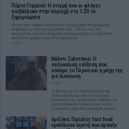
Πόρτο Γερμενό: Η στιγμή που οι φλόγες
εισβάλλουν στην περιοχή στη 1:20 τα
ξημερώματα
Βίντεο από κάμερα ασφαλείας καταγράφει τη δραματική
εισβολή του πύρινου μετώπου στις 1:20 π.μ. της 1ης
Αυγούστου, κατά τη διάρκεια της πυρκαγιάς που μαινόταν
επί πέντε ημέρες στην Αττικοβοιωτία.
ΧΤΕΣ
Νάλντι Σαλντάνια: Η
σeξουαλική επίθεση που
σόκαρε το Περού και η μάχη της
για δικαίωση
ΧΤΕΣ
Το βίντεο με την παρενόχληση της
τραγουδίστριας από τον μουσικό
διευθυντή της ορχήστρας La Bella Luz
έχει εξαπλωθεί παγκοσμίως, ενώ η
Εισαγγελία έχει ήδη ξεκινήσει έρευνα.
Αριζόνα: Πελάτες fast food
εμπόδισαν ληστή που άρπαξε