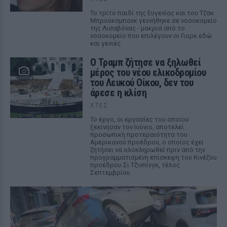
Το τρίτο παιδί της Ευγενίας και του Τζακ
Μπρούκσμπανκ γεννήθηκε σε νοσοκομείο
της Λισαβόνας - μακριά από το
νοσοκομείο που επιλέγουν οι Γιορκ εδώ
και γενιές.
Ο Τραμπ ζήτησε να ξηλωθεί
μέρος του νέου ελικοδρομίου
του Λευκού Οίκου, δεν του
άρεσε η κλίση
ΧΤΕΣ
Το έργο, οι εργασίες του οποίου
ξεκίνησαν τον Ιούνιο, αποτελεί
προσωπική προτεραιότητα του
Αμερικανού προέδρου, ο οποίος έχει
ζητήσει να ολοκληρωθεί πριν από την
προγραμματισμένη επίσκεψη του Κινέζου
προέδρου Σι Τζινπίνγκ, τέλος
Σεπτεμβρίου