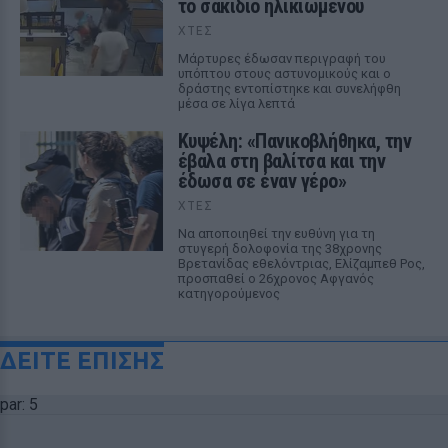
το σακίδιο ηλικιωμένου
ΧΤΕΣ
Μάρτυρες έδωσαν περιγραφή του
υπόπτου στους αστυνομικούς και ο
δράστης εντοπίστηκε και συνελήφθη
μέσα σε λίγα λεπτά
Κυψέλη: «Πανικοβλήθηκα, την
έβαλα στη βαλίτσα και την
έδωσα σε έναν γέρο»
ΧΤΕΣ
Να αποποιηθεί την ευθύνη για τη
στυγερή δολοφονία της 38χρονης
Βρετανίδας εθελόντριας, Ελίζαμπεθ Ρος,
προσπαθεί ο 26χρονος Αφγανός
κατηγορούμενος
ΔΕΙΤΕ ΕΠΙΣΗΣ
par: 5