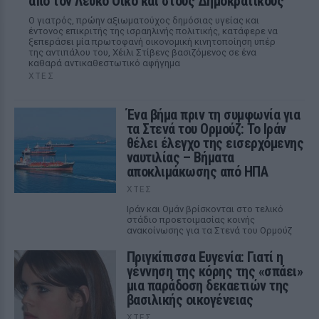
από τον Λευκό Οίκο και στους Δημοκρατικούς
Ο γιατρός, πρώην αξιωματούχος δημόσιας υγείας και
έντονος επικριτής της ισραηλινής πολιτικής, κατάφερε να
ξεπεράσει μία πρωτοφανή οικονομική κινητοποίηση υπέρ
της αντιπάλου του, Χέιλι Στίβενς βασιζόμενος σε ένα
καθαρά αντικαθεστωτικό αφήγημα
ΧΤΕΣ
Ένα βήμα πριν τη συμφωνία για
τα Στενά του Ορμούζ: Το Ιράν
θέλει έλεγχο της εισερχόμενης
ναυτιλίας – Βήματα
αποκλιμάκωσης από ΗΠΑ
ΧΤΕΣ
Ιράν και Ομάν βρίσκονται στο τελικό
στάδιο προετοιμασίας κοινής
ανακοίνωσης για τα Στενά του Ορμούζ
Πριγκίπισσα Ευγενία: Γιατί η
γέννηση της κόρης της «σπάει»
μια παράδοση δεκαετιών της
βασιλικής οικογένειας
ΧΤΕΣ