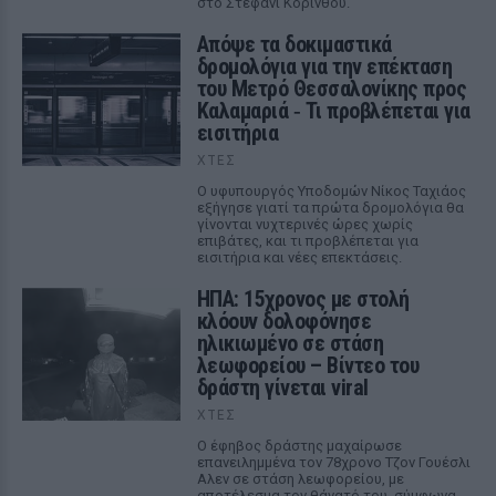
στο Στεφάνι Κορίνθου.
Απόψε τα δοκιμαστικά
δρομολόγια για την επέκταση
του Μετρό Θεσσαλονίκης προς
Καλαμαριά ‑ Τι προβλέπεται για
εισιτήρια
ΧΤΕΣ
Ο υφυπουργός Υποδομών Νίκος Ταχιάος
εξήγησε γιατί τα πρώτα δρομολόγια θα
γίνονται νυχτερινές ώρες χωρίς
επιβάτες, και τι προβλέπεται για
εισιτήρια και νέες επεκτάσεις.
ΗΠΑ: 15χρονος με στολή
κλόουν δολοφόνησε
ηλικιωμένο σε στάση
λεωφορείου – Βίντεο του
δράστη γίνεται viral
ΧΤΕΣ
Ο έφηβος δράστης μαχαίρωσε
επανειλημμένα τον 78χρονο Τζον Γουέσλι
Αλεν σε στάση λεωφορείου, με
αποτέλεσμα τον θάνατό του, σύμφωνα