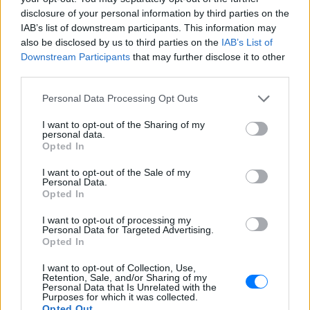
σύγκρουση
disclosure of your personal information by third parties on the
Τροχαίο στις Σέρρες: «Έχασα τη
IAB’s list of downstream participants. This information may
γυναίκα και το παιδί μου, τα
also be disclosed by us to third parties on the
IAB’s List of
έχασα όλα» ‑ Ο πόνος του
Downstream Participants
that may further disclose it to other
πατέρα
third parties.
ΧΤΕΣ
Personal Data Processing Opt Outs
Μητέρα 43 ετών και ο 21χρονος γιος της
σκοτώθηκαν σε μετωπική σύγκρουση με
I want to opt-out of the Sharing of my
φορτηγό στην επαρχιακή οδό Αμφίπολης
personal data.
– Δράμας, κοντά στην Παλαιοκώμη.
Opted In
Καταδίωξη στο κέντρο της
I want to opt-out of the Sale of my
Θεσσαλονίκης: Έσπασαν το
Personal Data.
τζάμι του οδηγού – «Μην κάνεις
Opted In
μ@@@», του φώναζαν
I want to opt-out of processing my
ΧΤΕΣ
Personal Data for Targeted Advertising.
Opted In
Εξαιτίας των υψηλών ταχυτήτων το
λευκό όχημα έχασε τον έλεγχο και
καρφώθηκε πάνω σε κολονάκια.
I want to opt-out of Collection, Use,
Retention, Sale, and/or Sharing of my
Personal Data that Is Unrelated with the
Purposes for which it was collected.
Opted Out