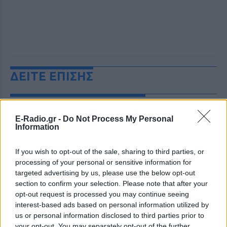
ΔΕΙΤΕ ΕΠΙΣΗΣ
ΣΤΗΝ ΙΔΙΑ ΚΑΤΗΓΟΡΙΑ
E-Radio.gr -
Do Not Process My Personal
«Θέλω τον μπαμπά μου»: Το
Information
βίντεο της μεθυσμένης οδηγού
που σκότωσε νύφη ώρες μετά
If you wish to opt-out of the sale, sharing to third parties, or
τον γάμο της
processing of your personal or sensitive information for
ΧΤΕΣ
targeted advertising by us, please use the below opt-out
section to confirm your selection. Please note that after your
Η Jamie Lee Komoroski, με αλκοόλ
τριπλάσιο του νόμιμου ορίου, έπεσε
opt-out request is processed you may continue seeing
πάνω στο golf cart των νεόνυμφων στο
interest-based ads based on personal information utilized by
Folly Beach - τώρα νέο υλικό από το
αστυνομικό τμήμα αποκαλύπτει τη
us or personal information disclosed to third parties prior to
συμπεριφορά της λίγο μετά τη μοιραία
your opt-out. You may separately opt-out of the further