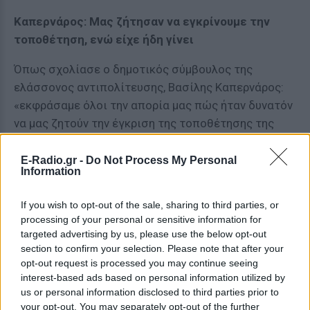
Καπερνάρος: Μας ζήτησαν να εγκρίνουμε την
τοποθέτηση, ενώ είχε ήδη γίνει
Όπως σχολίασε ο δημοτικός σύμβουλος της
ελάσσονος αντιπολίτευσης, Βασίλης Καπερνάρος:
«εκφράσαμε όλοι την απορία μας πώς ήταν δυνατόν
να μας ζητούν την έγκριση της τοποθέτησης της
ρόδας, όταν αυτή είχε ήδη τοποθετηθεί».
E-Radio.gr -
Do Not Process My Personal
«Καταρχάς το δημοτικό συμβούλιο πρέπει πρώτα να
Information
εγκρίνει, όχι μόνο για λόγους οικονομικούς ή
If you wish to opt-out of the sale, sharing to third parties, or
στατικότητας, αλλά και για λόγους αισθητικούς. Η
processing of your personal or sensitive information for
πλατεία Συντάγματος είναι η κεντρική πλατεία της
targeted advertising by us, please use the below opt-out
Ελλάδας και ενδέχεται κάποιος να έχει αντίρρηση.
section to confirm your selection. Please note that after your
Συνεπώς εάν είχε αντίρρηση η πλειοψηφία του
opt-out request is processed you may continue seeing
interest-based ads based on personal information utilized by
δημοτικού συμβουλίου, η ρόδα δεν θα στηνόταν.
us or personal information disclosed to third parties prior to
Σημειώνεται εκτός των άλλων ότι ουδέποτε
your opt-out. You may separately opt-out of the further