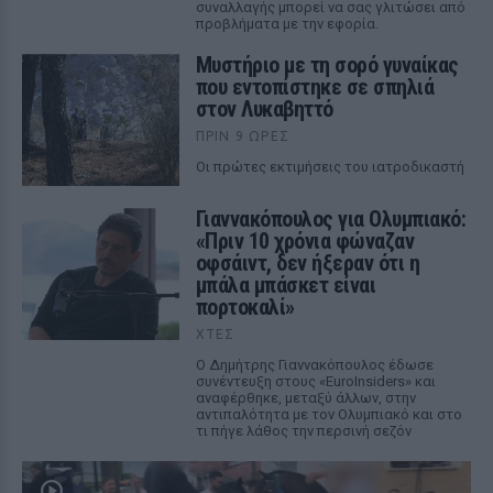
συναλλαγής μπορεί να σας γλιτώσει από
προβλήματα με την εφορία.
Μυστήριο με τη σορό γυναίκας
που εντοπίστηκε σε σπηλιά
στον Λυκαβηττό
ΠΡΙΝ 9 ΏΡΕΣ
Οι πρώτες εκτιμήσεις του ιατροδικαστή
Γιαννακόπουλος για Ολυμπιακό:
«Πριν 10 χρόνια φώναζαν
οφσάιντ, δεν ήξεραν ότι η
μπάλα μπάσκετ είναι
πορτοκαλί»
ΧΤΕΣ
Ο Δημήτρης Γιαννακόπουλος έδωσε
συνέντευξη στους «EuroInsiders» και
αναφέρθηκε, μεταξύ άλλων, στην
αντιπαλότητα με τον Ολυμπιακό και στο
τι πήγε λάθος την περσινή σεζόν