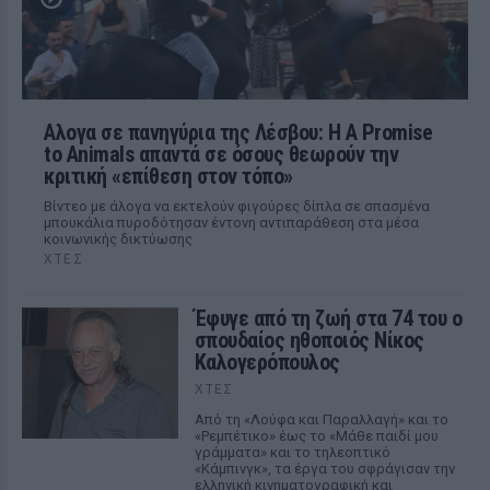
Αλογα σε πανηγύρια της Λέσβου: Η A Promise
to Animals απαντά σε όσους θεωρούν την
κριτική «επίθεση στον τόπο»
Βίντεο με άλογα να εκτελούν φιγούρες δίπλα σε σπασμένα
μπουκάλια πυροδότησαν έντονη αντιπαράθεση στα μέσα
κοινωνικής δικτύωσης
ΧΤΕΣ
Έφυγε από τη ζωή στα 74 του ο
σπουδαίος ηθοποιός Νίκος
Καλογερόπουλος
ΧΤΕΣ
Από τη «Λούφα και Παραλλαγή» και το
«Ρεμπέτικο» έως το «Μάθε παιδί μου
γράμματα» και το τηλεοπτικό
«Κάμπινγκ», τα έργα του σφράγισαν την
ελληνική κινηματογραφική και