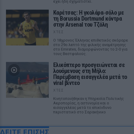
έχει ήδη σχηματιστεί.
Καρέτσας: Η γκολάρα‑σόλο με
τη Borussia Dortmund κόντρα
στην Arsenal του Τζόλη
ΧΤΕΣ
Ο 18χρονος Έλληνας επιθετικός σκόραρε
στο 29ο λεπτό της φιλικής αναμέτρησης
στο Emirates, διαμορφώνοντας το 2-0 για
τους Βεστφαλούς.
Ελικόπτερο προσγειώνεται σε
λουόμενους στη Μήλο:
Παρέμβαση εισαγγελέα μετά το
viral βίντεο
ΧΤΕΣ
Κινητοποιήθηκαν η Υπηρεσία Πολιτικής
Αεροπορίας, η αστυνομία και ο
εισαγγελέας μετά το επικίνδυνο
περιστατικό στο Σαρακήνικο
ΔΕΙΤΕ ΕΠΙΣΗΣ