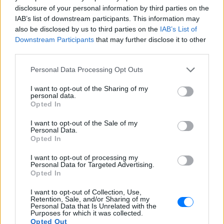
πραγματοποιήθηκε σχετικός διαγωνισμός, ο
disclosure of your personal information by third parties on the
οποίος εφόσον είχε διενεργηθεί θα έπρεπε να
IAB’s list of downstream participants. This information may
εγκριθεί επίσης από το δημοτικό συμβούλιο. Να
also be disclosed by us to third parties on the
IAB’s List of
Downstream Participants
that may further disclose it to other
διευκρινίσω συν τοις άλλοις ότι δεν είχαμε την
third parties.
έγκριση των αρμοδίων οργάνων της πάσης ευθύνης
για το τι επρόκειτο να συμβεί με το ζήτημα
Personal Data Processing Opt Outs
στατικότητας της κατασκευής. Είναι
I want to opt-out of the Sharing of my
χαρακτηριστικό πάνως ότι έως και αυτή τη στιγμή
personal data.
Opted In
δεν μας έχουν ενημερώσει εάν έχει
πραγματοποιηθεί τεχνικός έλεγχος, από ποιον
I want to opt-out of the Sale of my
Personal Data.
πραγματοποιήθηκε και τι αποφάνθηκαν τα
Opted In
ελεγκτικά όργανα. Η δική μου παράταξη πρότεινε,
I want to opt-out of processing my
αφού ολοκληρωθεί η δωρεάν περίοδος, να
Personal Data for Targeted Advertising.
αποσυναρμολογηθεί η ρόδα και αφού προηγηθεί
Opted In
σχετικός διαγωνισμό,ς να περάσει από δημοτικό
I want to opt-out of Collection, Use,
συμβούλιο. Εκ των υστέρων να τοποθετήσουμε εκ
Retention, Sale, and/or Sharing of my
Personal Data that Is Unrelated with the
νέου τη ρόδα. Σημειώνεται ότι όπως προβλεπόταν
Purposes for which it was collected.
Opted Out