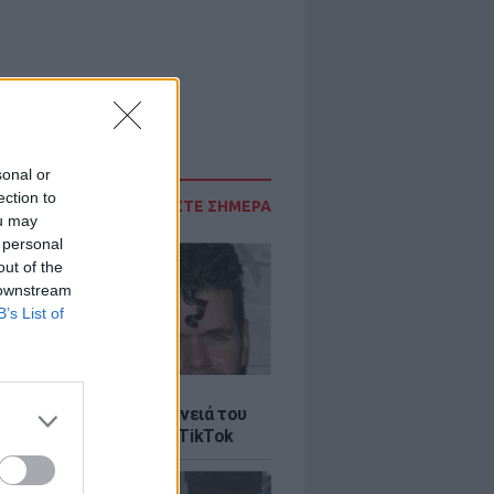
sonal or
ection to
ΔΙΑΒΑΣΤΕ ΣΗΜΕΡΑ
ou may
 personal
out of the
 downstream
B’s List of
LE
ίλτον: Τι λέει η οικογένειά του
 σοκαριστικό live στο TikTok