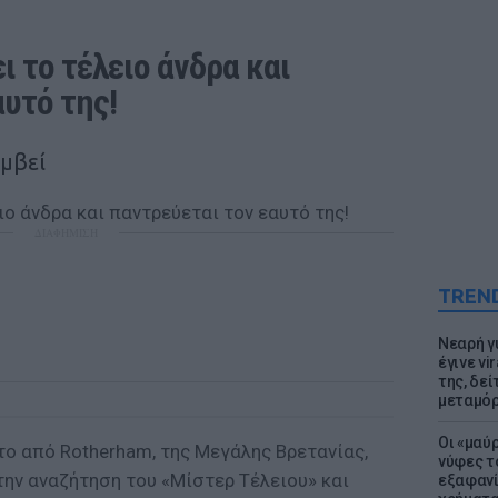
 το τέλειο άνδρα και 
υτό της! 
υμβεί
ΔΙΑΦΗΜΙΣΗ
TREN
Νεαρή γ
έγινε vi
της, δε
μεταμό
Οι «μαύ
 το από Rotherham, της Μεγάλης Βρετανίας,
νύφες τ
ην αναζήτηση του «Μίστερ Τέλειου» και
εξαφανί