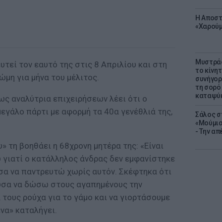
Η Αποστ
«Χαρούμ
Μυστράς
υτεί τον εαυτό της στις 8 Απριλίου και στη
το κίνη
ώμη για μήνα του μέλιτος.
συνήγορ
τη σορό
καταψύ
ως αναλύτρια επιχειρήσεων λέει ότι ο
μεγάλο πάρτι με αφορμή τα 40α γενέθλιά της,
Σάλος σ
«Μούμια
- Την α
» τη βοηθάει η 68χρονη μητέρα της: «Είναι
 γιατί ο κατάλληλος άνδρας δεν εμφανίστηκε
ισα να παντρευτώ χωρίς αυτόν. Σκέφτηκα ότι
ύσα να δώσω στους αγαπημένους την
 τους ρούχα για το γάμο και να γιορτάσουμε
ένα» καταλήγει.