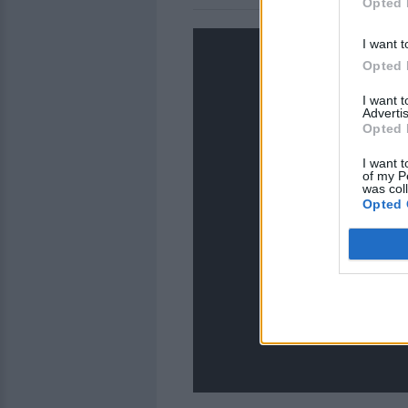
Opted 
I want t
Opted 
I want 
Advertis
Opted 
I want t
of my P
was col
Opted 