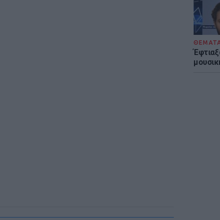
ΘΕΜΑΤ
Έφτιαξ
μουσική