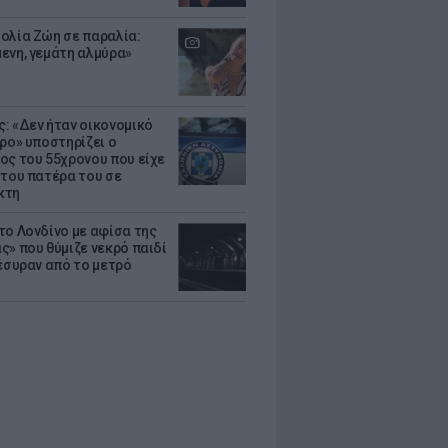
ολία Ζώη σε παραλία:
ενη, γεμάτη αλμύρα»
: «Δεν ήταν οικονομικό
τρο» υποστηρίζει ο
ος του 55χρονου που είχε
 του πατέρα του σε
κτη
το Λονδίνο με αφίσα της
ς» που θύμιζε νεκρό παιδί
πέσυραν από το μετρό