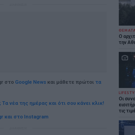
ΔΙΑΦΗΜΙΣΗ
ΘΕΜΑΤ
Ο αρχι
την Αθ
gr στο
Google News
και μάθετε πρώτοι
τα
LIFESTY
Οι συν
; Τα νέα της ημέρας και ότι σου κάνει κλικ!
εισιτήρ
τις τιμ
r και στο Instagram
ΔΙΑΦΗΜΙΣΗ