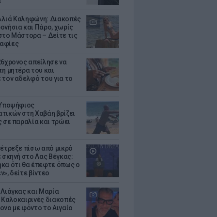
α
λιά Καληφώνη: Διακοπές
ονήσια και Πάρο, χωρίς
στο Μάστορα – Δείτε τις
αφίες
26χρονος απείλησε να
τη μητέρα του και
 τον αδελφό του για το
 Υποψήφιος
τικών στη Χαβάη βρίζει
ς σε παραλία και τρώει
 έτρεξε πίσω από μικρό
ε σκηνή στο Λας Βέγκας:
κα ότι θα έπεφτε όπως ο
ν», δείτε βίντεο
 Λιάγκας και Μαρία
 Καλοκαιρινές διακοπές
ονο με φόντο το Αιγαίο