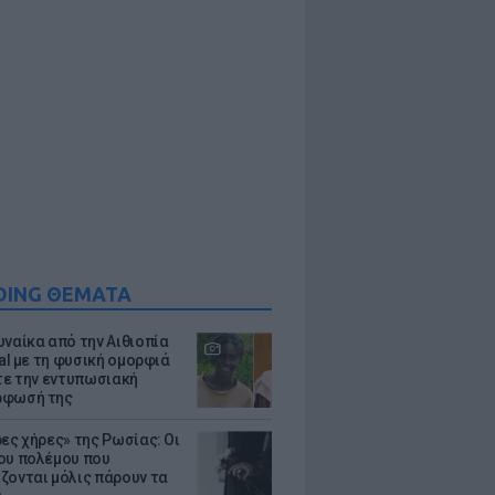
DING ΘΕΜΑΤΑ
υναίκα από την Αιθιοπία
ral με τη φυσική ομορφιά
ίτε την εντυπωσιακή
ρφωσή της
ρες χήρες» της Ρωσίας: Οι
ου πολέμου που
ζονται μόλις πάρουν τα