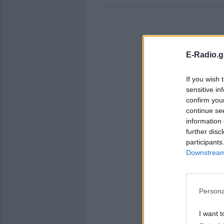
E-Radio.g
If you wish 
sensitive in
confirm you
continue se
information 
further disc
participants
Downstream 
Persona
I want t