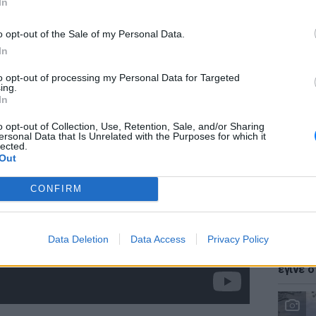
In
o opt-out of the Sale of my Personal Data.
In
to opt-out of processing my Personal Data for Targeted
LIFESTY
ing.
Ζόε Σαλ
In
σταρ τ
o opt-out of Collection, Use, Retention, Sale, and/or Sharing
ersonal Data that Is Unrelated with the Purposes for which it
lected.
Out
CONFIRM
LIFESTY
Data Deletion
Data Access
Privacy Policy
Ο Γιώρ
φάρσα 
έγινε σ