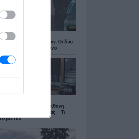
LE
ντάνα και Νικόλ Κίντμαν: Οι δύο
ου Χόλιγουντ στη Μύκονο
LE
γος Μανίκας έστησε απίθανη
σε υπάλληλο καφετέριας – Τι
το βίντεο