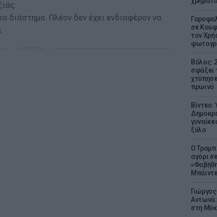
χρήματ
ιάς.
ιο διάστημα. Πλέον δεν έχει ενδιαφέρον να
Γαρυφαλ
σε Κουφ
ε
τον Χρή
φωτογρ
ΔΙΑΦΗΜΙΣΗ
Βόλος: 
σφάξει 
χτύπησε
πρωινό
Βίντεο:
Δημοκρα
γυναίκε
ξύλο
Ο Τραμπ
αγόρι σ
«Φοβήθη
Μπάιντε
Γιώργος
Αντωνά:
στη Μύκ