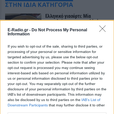
ΣΤΗΝ ΙΔΙΑ ΚΑΤΗΓΟΡΙΑ
Ελληνικό γιαούρτι: Μία
κουταλιά και τα scrambled
eggs θα απογειωθούν
E-Radio.gr -
Do Not Process My Personal
ΠΡΙΝ 6 ΏΡΕΣ
Information
Το στραγγιστό γιαούρτι αλλάζει την υφή
και τον κορεσμό του πρωινού χωρίς να
If you wish to opt-out of the sale, sharing to third parties, or
επηρεάζει τη γεύση.
processing of your personal or sensitive information for
Η νέα σχέση δεν έχει
targeted advertising by us, please use the below opt-out
συγκατοίκηση – Και η Charlize
section to confirm your selection. Please note that after your
Theron το επιβεβαιώνει
opt-out request is processed you may continue seeing
interest-based ads based on personal information utilized by
ΠΡΙΝ 6 ΏΡΕΣ
us or personal information disclosed to third parties prior to
«Δεν νομίζω ότι μπορώ να ξαναζήσω με
your opt-out. You may separately opt-out of the further
κάποιον» – Η εξομολόγηση της ηθοποιού
disclosure of your personal information by third parties on the
Πότε σου χτυπάει καμπανάκι ο
IAB’s list of downstream participants. This information may
θυρεοειδής; Τα σημάδια που
also be disclosed by us to third parties on the
IAB’s List of
δεν πρέπει να αγνοήσεις
Downstream Participants
that may further disclose it to other
third parties.
ΠΡΙΝ 6 ΏΡΕΣ