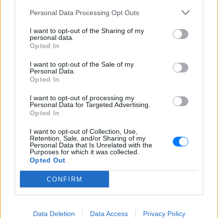
Ο θυρεοειδής χτυπάει πολλές γυναίκες
Personal Data Processing Opt Outs
χωρίς να το καταλάβουν εγκαίρως
I want to opt-out of the Sharing of my
personal data.
Opted In
I want to opt-out of the Sale of my
Personal Data.
Opted In
I want to opt-out of processing my
Personal Data for Targeted Advertising.
Οι χειρότερες τροφές για το έντερό σου, που
Opted In
το κάνουν να υποφέρει
I want to opt-out of Collection, Use,
Ορισμένες τροφές βοηθούν τα καλά βακτήρια να
Retention, Sale, and/or Sharing of my
αναπτυχθούν, και να μας προστατεύουν καλύτερα από
Personal Data that Is Unrelated with the
ασθένειες και άλλες όχι
Purposes for which it was collected.
ΠΡΙΝ 6 ΏΡΕΣ
Opted Out
CONFIRM
Οι κρυμμένες λίμνες της
Εύβοιας ‑ Εγκαταλελειμμένα
ορυχεία μετατράπηκαν σε
«παράδεισο»
Data Deletion
Data Access
Privacy Policy