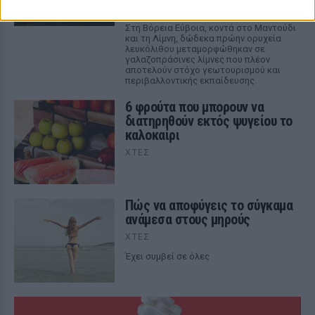
ΧΤΕΣ
Στη Βόρεια Εύβοια, κοντά στο Μαντούδι
και τη Λίμνη, δώδεκα πρώην ορυχεία
λευκόλιθου μεταμορφώθηκαν σε
γαλαζοπράσινες λίμνες που πλέον
αποτελούν στόχο γεωτουρισμού και
περιβαλλοντικής εκπαίδευσης.
6 φρούτα που μπορουν να
διατηρηθούν εκτός ψυγείου το
καλοκαίρι
ΧΤΕΣ
Πώς να αποφύγεις το σύγκαμα
ανάμεσα στους μηρούς
ΧΤΕΣ
Έχει συμβεί σε όλες