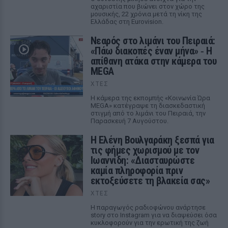
αχαριστία που βιώνει στον χώρο της
μουσικής, 22 χρόνια μετά τη νίκη της
Ελλάδας στη Eurovision.
Νεαρός στο λιμάνι του Πειραιά:
«Πάω διακοπές έναν μήνα» ‑ Η
απίθανη ατάκα στην κάμερα του
MEGA
ΧΤΕΣ
Η κάμερα της εκπομπής «Κοινωνία Ώρα
MEGA» κατέγραψε τη διασκεδαστική
στιγμή από το λιμάνι του Πειραιά, την
Παρασκευή 7 Αυγούστου.
Η Ελένη Βουλγαράκη ξεσπά για
τις φήμες χωρισμού με τον
Ιωαννίδη: «Διασταυρώστε
καμία πληροφορία πριν
εκτοξεύσετε τη βλακεία σας»
ΧΤΕΣ
Η παραγωγός ραδιοφώνου ανάρτησε
story στο Instagram για να διαψεύσει όσα
κυκλοφορούν για την ερωτική της ζωή