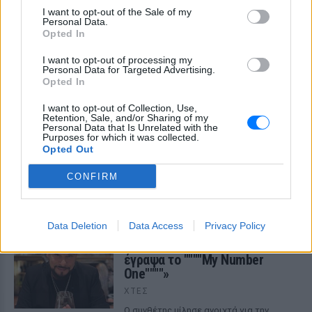
I want to opt-out of the Sale of my
Personal Data.
Opted In
I want to opt-out of processing my
Personal Data for Targeted Advertising.
Opted In
I want to opt-out of Collection, Use,
Retention, Sale, and/or Sharing of my
Νοσηλεύτρια πήγε κομμωτήριο πρώτη φορά
Personal Data that Is Unrelated with the
μετά από 4 χρόνια – Η απίθανη μεταμόρφωσή
Purposes for which it was collected.
της έγινε viral
Opted Out
Ενώ φρόντιζε όλους τους άλλους... κανείς δεν φρόντισε για
CONFIRM
εκείνη
ΠΡΙΝ 11 ΏΡΕΣ
Data Deletion
Data Access
Privacy Policy
Χρήστος Δάντης: «Συνάδελφοι
προσπαθούν να ξεχάσουν ότι
έγραψα το """"My Number
One""""»
ΧΤΕΣ
Ο συνθέτης μίλησε ανοιχτά για την