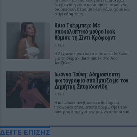
Οι δύο σταρ του Χόλιγουντ απέδειξαν
ότι η αγάπη και ο σεβασμός μπορούν να
διαρκέσουν πέρα από τον γάμο, χάρη και
στην κόρη τους.
Κάια Γκέρμπερ: Με
αποκαλυπτικό μαύρο look
θύμισε τη Σίντι Κρόφορντ
ΧΤΕΣ
Η 24χρονη πρωτοστάτησε σε εκδήλωση
για τη σειρά «The Shards» στο Λος
Αντζελες
Ιωάννα Τούνη: Αδημοσίευτη
φωτογραφία από Ίμπιζα με τον
Δημήτρη Σπυριδωνίδη
ΧΤΕΣ
Η influencer ανέβασε στο Instagram
throwback στιγμιότυπο και ρώτησε τον
σύντροφό της για τον φετινό προορισμό
ΔΕΙΤΕ ΕΠΙΣΗΣ