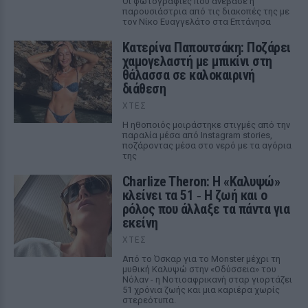
Οι φωτογραφίες που ανέβασε η
παρουσιάστρια από τις διακοπές της με
τον Νίκο Ευαγγελάτο στα Επτάνησα
Κατερίνα Παπουτσάκη: Ποζάρει
χαμογελαστή με μπικίνι στη
θάλασσα σε καλοκαιρινή
διάθεση
ΧΤΕΣ
Η ηθοποιός μοιράστηκε στιγμές από την
παραλία μέσα από Instagram stories,
ποζάροντας μέσα στο νερό με τα αγόρια
της
Charlize Theron: Η «Καλυψώ»
κλείνει τα 51 ‑ H ζωή και ο
ρόλος που άλλαξε τα πάντα για
εκείνη
ΧΤΕΣ
Από το Όσκαρ για το Monster μέχρι τη
μυθική Καλυψώ στην «Οδύσσεια» του
Νόλαν - η Νοτιοαφρικανή σταρ γιορτάζει
51 χρόνια ζωής και μια καριέρα χωρίς
στερεότυπα.