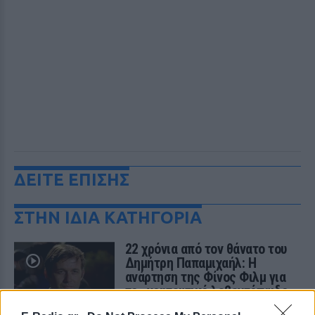
ΔΕΙΤΕ ΕΠΙΣΗΣ
ΣΤΗΝ ΙΔΙΑ ΚΑΤΗΓΟΡΙΑ
22 χρόνια από τον θάνατο του
Δημήτρη Παπαμιχαήλ: Η
ανάρτηση της Φίνος Φιλμ για
το «γοητευτικό λεβεντόπαιδο
του ελληνικού σινεμά»