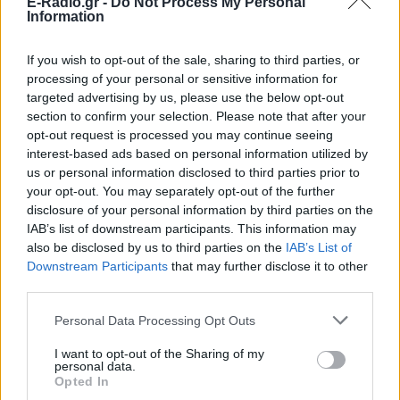
E-Radio.gr -
Do Not Process My Personal
ΠΡΙΝ 11 ΏΡΕΣ
Information
Τον θυμόμαστε ως σπουδαίο ηθοποιό και
καλλιτέχνη που αποτέλεσε, μαζί με την
If you wish to opt-out of the sale, sharing to third parties, or
Αλίκη, αναπόσπαστο κομμάτι της
μεγάλης οικογένειας της Φίνος Φιλμ,
processing of your personal or sensitive information for
αναφέρεται χαρακτηριστικά
targeted advertising by us, please use the below opt-out
section to confirm your selection. Please note that after your
Μαρίνα Βερνίκου: Πόζαρε με
opt-out request is processed you may continue seeing
λαγοκέφαλο στο χέρι
interest-based ads based on personal information utilized by
ΠΡΙΝ 11 ΏΡΕΣ
us or personal information disclosed to third parties prior to
Η Μαρίνα Βερνίκου εξηγεί πώς να
your opt-out. You may separately opt-out of the further
αντιδρούμε όταν συναντάμε λαγοκέφαλο
disclosure of your personal information by third parties on the
στη θάλασσα
IAB’s list of downstream participants. This information may
Γέννησε η Λίλα Μπακλέση: Η
also be disclosed by us to third parties on the
IAB’s List of
απροσδόκητη ανάρτηση του
Downstream Participants
that may further disclose it to other
συντρόφου της για τον ερχομό
third parties.
του γιου τους
Personal Data Processing Opt Outs
ΠΡΙΝ 11 ΏΡΕΣ
Η γνωστή ηθοποιός Λίλα Μπακλέση έγινε
I want to opt-out of the Sharing of my
για πρώτη φορά μαμά, καλωσορίζοντας
personal data.
στον κόσμο ένα υγιέστατο αγοράκι το
Opted In
βράδυ της Παρασκευής 7 Αυγούστου.