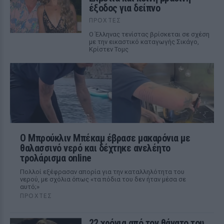
έξοδος για δείπνο
ΠΡΟΧΤΈΣ
Ο Έλληνας τενίστας βρίσκεται σε σχέση
με την εικαστικό καταγωγής Σικάγο,
Κρίστεν Τομς
Ο Μπρούκλιν Μπέκαμ έβρασε μακαρόνια με
θαλασσινό νερό και δέχτηκε ανελέητο
τρολάρισμα online
Πολλοί εξέφρασαν απορία για την καταλληλότητα του
νερού, με σχόλια όπως «τα πόδια του δεν ήταν μέσα σε
αυτό;»
ΠΡΟΧΤΈΣ
22 χρόνια από τον θάνατο του