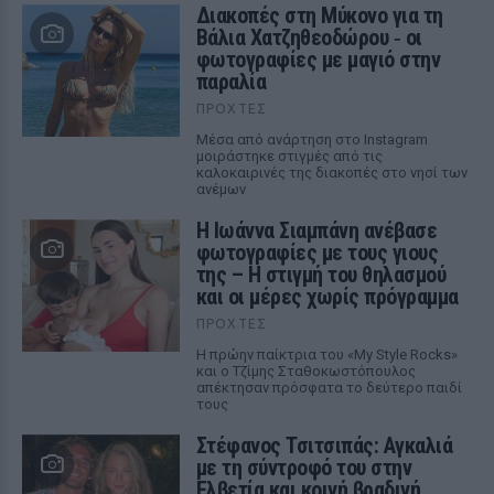
Διακοπές στη Μύκονο για τη
Βάλια Χατζηθεοδώρου ‑ οι
φωτογραφίες με μαγιό στην
παραλία
ΠΡΟΧΤΈΣ
Μέσα από ανάρτηση στο Instagram
μοιράστηκε στιγμές από τις
καλοκαιρινές της διακοπές στο νησί των
ανέμων
H Ιωάννα Σιαμπάνη ανέβασε
φωτογραφίες με τους γιους
της – Η στιγμή του θηλασμού
και οι μέρες χωρίς πρόγραμμα
ΠΡΟΧΤΈΣ
Η πρώην παίκτρια του «My Style Rocks»
και ο Τζίμης Σταθοκωστόπουλος
απέκτησαν πρόσφατα το δεύτερο παιδί
τους
Στέφανος Τσιτσιπάς: Αγκαλιά
με τη σύντροφό του στην
Ελβετία και κοινή βραδινή