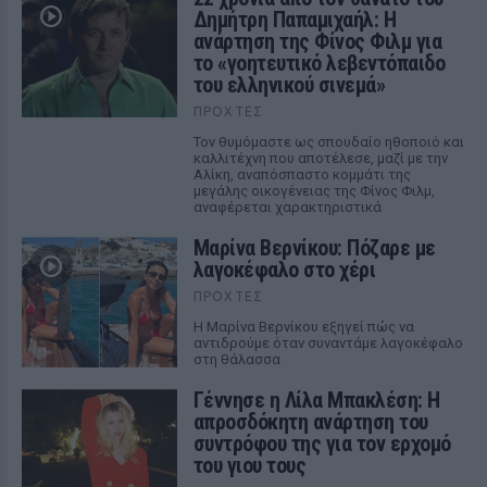
Δημήτρη Παπαμιχαήλ: Η
ανάρτηση της Φίνος Φιλμ για
το «γοητευτικό λεβεντόπαιδο
του ελληνικού σινεμά»
ΠΡΟΧΤΈΣ
Τον θυμόμαστε ως σπουδαίο ηθοποιό και
καλλιτέχνη που αποτέλεσε, μαζί με την
Αλίκη, αναπόσπαστο κομμάτι της
μεγάλης οικογένειας της Φίνος Φιλμ,
αναφέρεται χαρακτηριστικά
Μαρίνα Βερνίκου: Πόζαρε με
λαγοκέφαλο στο χέρι
ΠΡΟΧΤΈΣ
Η Μαρίνα Βερνίκου εξηγεί πώς να
αντιδρούμε όταν συναντάμε λαγοκέφαλο
στη θάλασσα
Γέννησε η Λίλα Μπακλέση: Η
απροσδόκητη ανάρτηση του
συντρόφου της για τον ερχομό
του γιου τους