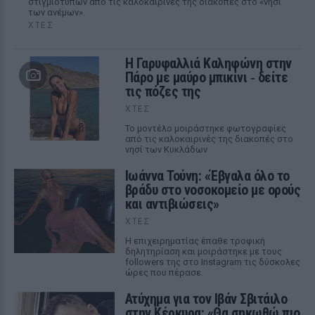
στιγμιότυπων από τις καλοκαιρινές της διακοπές στο «νησί
των ανέμων».
ΧΤΕΣ
Η Γαρυφαλλιά Καληφώνη στην
Πάρο με μαύρο μπικίνι ‑ δείτε
τις πόζες της
ΧΤΕΣ
Το μοντέλο μοιράστηκε φωτογραφίες
από τις καλοκαιρινές της διακοπές στο
νησί των Κυκλάδων
Ιωάννα Τούνη: «Έβγαλα όλο το
βράδυ στο νοσοκομείο με ορούς
και αντιβιώσεις»
ΧΤΕΣ
Η επιχειρηματίας έπαθε τροφική
δηλητηρίαση και μοιράστηκε με τους
followers της στο Instagram τις δύσκολες
ώρες που πέρασε.
Ατύχημα για τον Ιβάν Σβιτάιλο
στην Κέρκυρα: «Θα σηκωθώ πιο