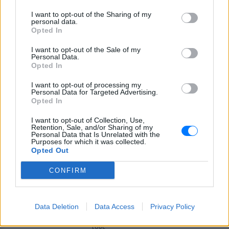
I want to opt-out of the Sharing of my
ΣΤΗΝ ΙΔΙΑ ΚΑΤΗΓΟΡΙΑ
personal data.
Opted In
Αποστολία Ζώη: Από το Μπαλί
I want to opt-out of the Sale of my
στο BTS concert στο Παρίσι ‑
Personal Data.
το καλοκαίρι που δεν θα
Opted In
ξεχάσει
I want to opt-out of processing my
ΧΤΕΣ
Personal Data for Targeted Advertising.
Opted In
Η παρουσιάστρια μοιράστηκε τη διπλή
καλοκαιρινή της περιπέτεια μέσα από
ανάρτηση που συγκέντρωσε χιλιάδες
I want to opt-out of Collection, Use,
Retention, Sale, and/or Sharing of my
likes στο Instagram.
Personal Data that Is Unrelated with the
Purposes for which it was collected.
Κατερίνα Καινούργιου στην
Opted Out
Πάρο: Η αγκαλιά με την κόρη
της και η λεζάντα που «λύγισε»
CONFIRM
τους followers
ΧΤΕΣ
Η παρουσιάστρια απολαμβάνει διακοπές
Data Deletion
Data Access
Privacy Policy
στις Κυκλάδες με τον σύντροφό της
Παναγιώτη Κουτσουμπή και το παιδί
τους