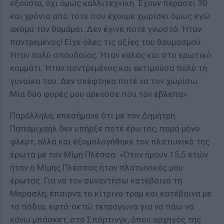
εξουσία, όχι όμως καλλιτεχνική. Έχουν περάσει 30
και χρόνια από τότε που έχουμε χωρίσει όμως εγώ
ακόμα τον θυμάμαι. Δεν έγινε ποτέ γνωστό. Ήταν
παντρεμένος! Είχε όλες τις αξίες του θαυμασμού.
Ήταν πολύ σπουδαίος. Ήταν καλός και στο ερωτικό
κομμάτι. Ήταν παντρεμένος και εκτιμούσα πολύ τη
γυναίκα του. Δεν σκέφτηκα ποτέ να τον χωρίσω.
Μία δύο φορές μου αρκούσε που τον έβλεπα».
Παράλληλα, επεσήμανε ότι με τον Δημήτρη
Παπαμιχαήλ δεν υπήρξε ποτέ έρωτας, παρά μόνο
φλερτ, αλλά και εξομολογήθηκε τον πλατωνικό της
έρωτα με τον Μίμη Πλέσσα. «Όταν ήμουν 15,5 ετών
ήταν ο Μίμης Πλέσσας ήταν πλατωνικός μου
έρωτας. Για να τον συναντήσω κατέβαινα τη
Μαρασλή, έπαιρνα το κίτρινο τραμ και κατέβαινα με
τα πόδια, εφτά-οκτώ τετράγωνα για να πάω να
κάνω μπάσκετ, στο Σπόρτινγκ, όπου αρχηγός της