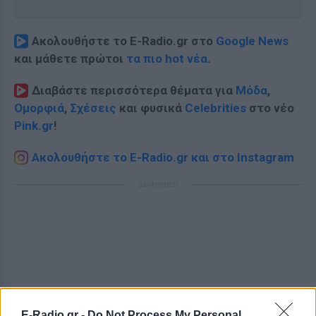
Ακολουθήστε το E-Radio.gr στο
Google News
και μάθετε πρώτοι
τα πιο hot νέα
.
Διαβάστε περισσότερα θέματα για
Μόδα
,
Ομορφιά
,
Σχέσεις
και φυσικά
Celebrities
στο νέο
Pink.gr
!
Ακολουθήστε το E-Radio.gr και στο Instagram
ΔΙΑΦΗΜΙΣΗ
E-Radio.gr -
Do Not Process My Personal