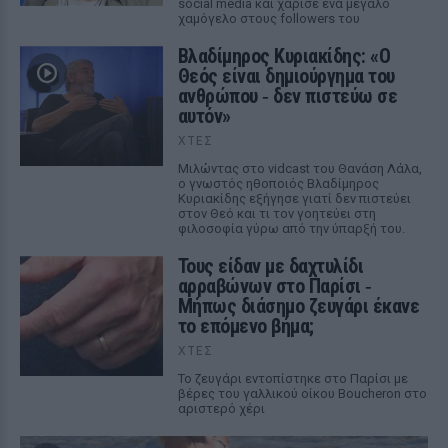
social media και χάρισε ένα μεγάλο
χαμόγελο στους followers του
Βλαδίμηρος Κυριακίδης: «Ο
Θεός είναι δημιούργημα του
ανθρώπου ‑ δεν πιστεύω σε
αυτόν»
ΧΤΕΣ
Μιλώντας στο vidcast του Θανάση Λάλα,
ο γνωστός ηθοποιός Βλαδίμηρος
Κυριακίδης εξήγησε γιατί δεν πιστεύει
στον Θεό και τι τον γοητεύει στη
φιλοσοφία γύρω από την ύπαρξή του.
Τους είδαν με δαχτυλίδι
αρραβώνων στο Παρίσι ‑
Μήπως διάσημο ζευγάρι έκανε
το επόμενο βήμα;
ΧΤΕΣ
Το ζευγάρι εντοπίστηκε στο Παρίσι με
βέρες του γαλλικού οίκου Boucheron στο
αριστερό χέρι