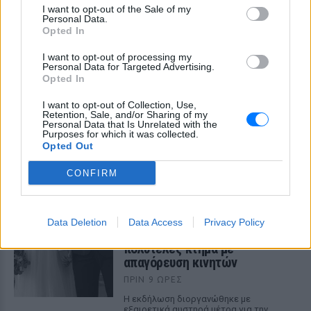
αυτό;»
I want to opt-out of the Sale of my
Personal Data.
ΠΡΙΝ 9 ΏΡΕΣ
Opted In
Απρόσμενη αντίδραση στη σκηνή από την
Ιουλία Καλλιμάνη: θαμώνας της πετούσε
I want to opt-out of processing my
με δύναμη λουλούδια μαζί με τα πανέρια
Personal Data for Targeted Advertising.
και η τραγουδίστρια ανταπέδωσε
Opted In
αμέσως.
I want to opt-out of Collection, Use,
«Τα κάνετε κάφρους και κτήνη
Retention, Sale, and/or Sharing of my
χωρίς ενσυναίσθηση»: Ο Τάσος
Personal Data that Is Unrelated with the
Purposes for which it was collected.
Δούσης...δικάζει
Opted Out
ΠΡΙΝ 9 ΏΡΕΣ
CONFIRM
Αφορμή στάθηκαν δύο πραγματικά
περιστατικά των καλοκαιρινών
διακοπών
Μυστική γαμήλια γιορτή για
Data Deletion
Data Access
Privacy Policy
πασίγνωστο ζευγάρι σε
πολυτελές κτήμα με
απαγόρευση κινητών
ΠΡΙΝ 9 ΏΡΕΣ
Η εκδήλωση διοργανώθηκε με
εξαιρετικά αυστηρά μέτρα για την