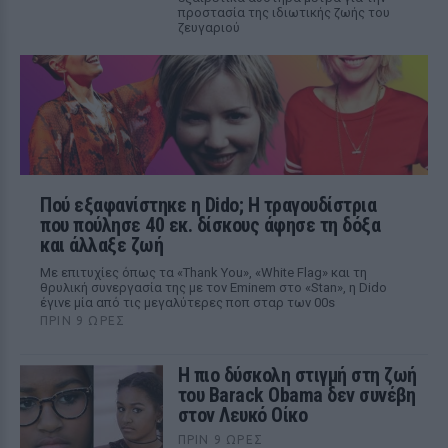
προστασία της ιδιωτικής ζωής του
ζευγαριού
Πού εξαφανίστηκε η Dido; Η τραγουδίστρια
που πούλησε 40 εκ. δίσκους άφησε τη δόξα
και άλλαξε ζωή
Με επιτυχίες όπως τα «Thank You», «White Flag» και τη
θρυλική συνεργασία της με τον Eminem στο «Stan», η Dido
έγινε μία από τις μεγαλύτερες ποπ σταρ των 00s
ΠΡΙΝ 9 ΏΡΕΣ
Η πιο δύσκολη στιγμή στη ζωή
του Barack Obama δεν συνέβη
στον Λευκό Οίκο
ΠΡΙΝ 9 ΏΡΕΣ