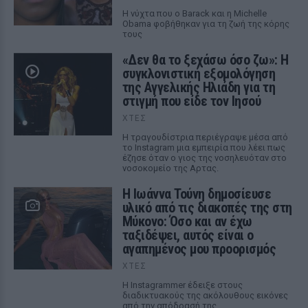
Η νύχτα που ο Barack και η Michelle
Obama φοβήθηκαν για τη ζωή της κόρης
τους
«Δεν θα το ξεχάσω όσο ζω»: Η
συγκλονιστική εξομολόγηση
της Αγγελικής Ηλιάδη για τη
στιγμή που είδε τον Ιησού
ΧΤΕΣ
Η τραγουδίστρια περιέγραψε μέσα από
το Instagram μια εμπειρία που λέει πως
έζησε όταν ο γιος της νοσηλευόταν στο
νοσοκομείο της Αρτας.
Η Ιωάννα Τούνη δημοσίευσε
υλικό από τις διακοπές της στη
Μύκονο: Όσο και αν έχω
ταξιδέψει, αυτός είναι ο
αγαπημένος μου προορισμός
ΧΤΕΣ
Η Instagrammer έδειξε στους
διαδικτυακούς της ακόλουθους εικόνες
από την απόδρασή της