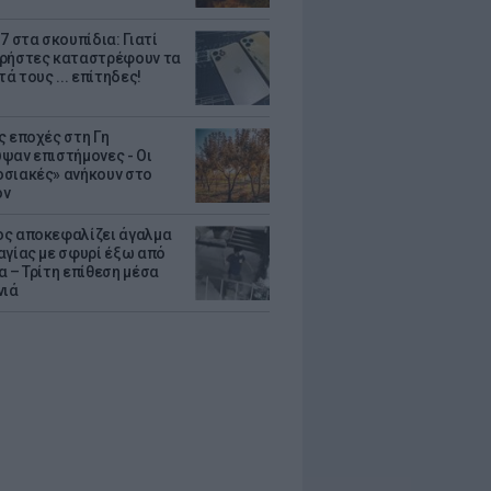
7 στα σκουπίδια: Γιατί
ρήστες καταστρέφουν τα
τά τους ... επίτηδες!
ς εποχές στη Γη
ψαν επιστήμονες - Oι
σιακές» ανήκουν στο
όν
ς αποκεφαλίζει άγαλμα
αγίας με σφυρί έξω από
α – Τρίτη επίθεση μέσα
νιά