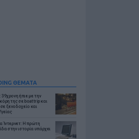
DING ΘΕΜΑΤΑ
 39χρονη ήπιε με την
κόρη της σε boat trip και
σε ξενοδοχείο και
Υγείας
ια Ίντερνετ: Η πρώτη
ίδα στην ιστορία υπάρχει