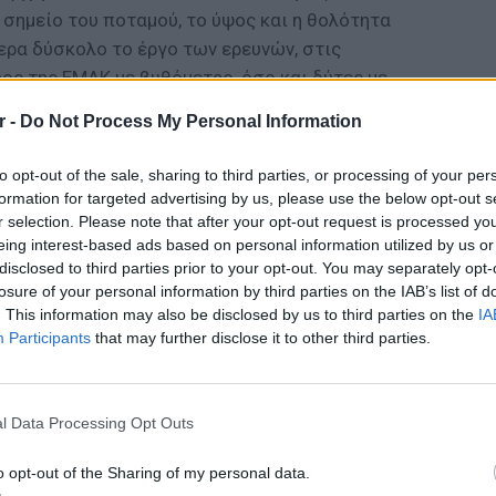
σημείο του ποταμού, το ύψος και η θολότητα
ερα δύσκολο το έργο των ερευνών, στις
ος της ΕΜΑΚ με βυθόμετρο, όσο και δύτες με
r -
Do Not Process My Personal Information
ΔΙΑΦΗΜΙΣΗ
to opt-out of the sale, sharing to third parties, or processing of your per
formation for targeted advertising by us, please use the below opt-out s
r selection. Please note that after your opt-out request is processed y
eing interest-based ads based on personal information utilized by us or
disclosed to third parties prior to your opt-out. You may separately opt-
losure of your personal information by third parties on the IAB’s list of
. This information may also be disclosed by us to third parties on the
IA
Participants
that may further disclose it to other third parties.
ΘΕΜΑΤ
Τι αλλά
κανονισ
l Data Processing Opt Outs
από τι
o opt-out of the Sharing of my personal data.