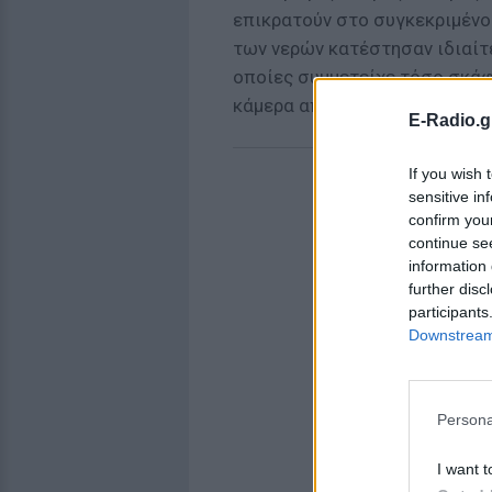
επικρατούν στο συγκεκριμένο 
των νερών κατέστησαν ιδιαίτ
οποίες συμμετείχε τόσο σκάφ
κάμερα από τη Θεσσαλονίκη.
E-Radio.g
If you wish 
sensitive in
confirm you
continue se
information 
further disc
participants
Downstream 
Persona
I want t