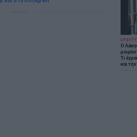
r και στο Instagram
ΔΙΑΦΗΜΙΣΗ
LIFESTY
Ο Λάκης
μοιράσ
Τι έγρα
και την