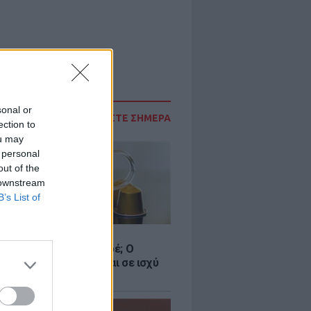
sonal or
ΔΙΑΒΑΣΤΕ ΣΗΜΕΡΑ
ection to
ou may
 personal
out of the
 downstream
B’s List of
Α
ζει στις κάψουλες καφέ; Ο
μός της ΕΕ που τίθεται σε ισχύ
ς 12 Αυγούστου