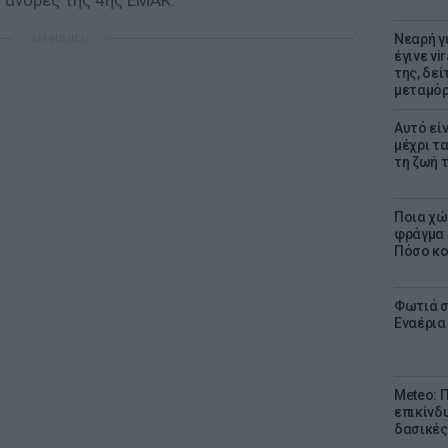
 άνδρες της 4ης ΕΜΑΚ.
ΔΙΑΦΗΜΙΣΗ
Νεαρή γ
έγινε vi
της, δε
μεταμό
Αυτό εί
μέχρι τ
τη ζωή 
Ποια χώ
φράγμα 4
Πόσο κοσ
Φωτιά σ
Εναέρια
Meteo: Π
επικίνδ
δασικές