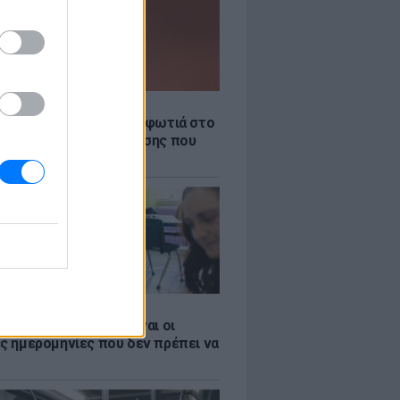
Σ
νιστικό βίντεο από τη φωτιά στο
Γερμενό: Η νύχτα κόλασης που
 όσοι επιχειρούσαν
Σ
 ΕΣΠΑ 2026: Αυτές είναι οι
ες ημερομηνίες που δεν πρέπει να