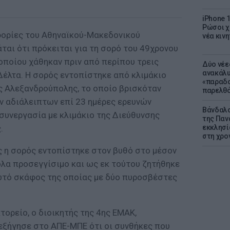
iPhone 1
Ρώσοι χ
ορίες του Αθηναϊκού-Μακεδονικού
νέα κινη
ται ότι πρόκειται για τη σορό του 49χρονου
 οποίου χάθηκαν πριν από περίπου τρεις
Δύο νέε
ανακάλυ
Δέλτα. Η σορός εντοπίστηκε από κλιμάκιο
«παραδο
 Αλεξανδρούπολης, το οποίο βρισκόταν
παρελθ
ν αδιάλειπτων επί 23 ημέρες ερευνών
Βάνδαλο
συνεργασία με κλιμάκιο της Διεύθυνσης
της Παν
.
εκκλησί
στη χρο
ς η σορός εντοπίστηκε στον βυθό στο μέσον
ολα προσεγγίσιμο και ως εκ τούτου ζητήθηκε
ωτό σκάφος της οποίας με δύο πυροσβέστες
ορείο, ο διοικητής της 4ης ΕΜΑΚ,
εξήγησε στο ΑΠΕ-ΜΠΕ ότι οι συνθήκες που