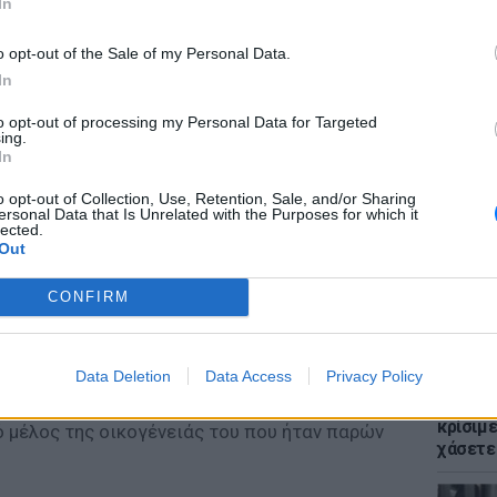
In
o opt-out of the Sale of my Personal Data.
In
to opt-out of processing my Personal Data for Targeted
ΕΙΔΗΣΕΙ
ing.
Συγκλο
In
Πόρτο 
νομικές Αρχές, όσο και η Πυροσβεστική,
έζησαν
o opt-out of Collection, Use, Retention, Sale, and/or Sharing
άδων διάσωσης, καθημερινά βρίσκονταν στο
ersonal Data that Is Unrelated with the Purposes for which it
lected.
ρο ημερών το όχημα του 49χρονου,
Out
ς οικογένειας του αγνοούμενου.
CONFIRM
α για την ταυτότητα του νεκρού άνδρα θα
που θα πραγματοποιηθεί αύριο το πρωί στο
ομείο Έβρου, στην Αλεξανδρούπολη, όπου
Data Deletion
Data Access
Privacy Policy
ΕΙΔΗΣΕΙ
 οι ίδιες πληροφορίες κάνουν λόγο για
Voucher
κρίσιμ
 μέλος της οικογένειάς του που ήταν παρών
χάσετε