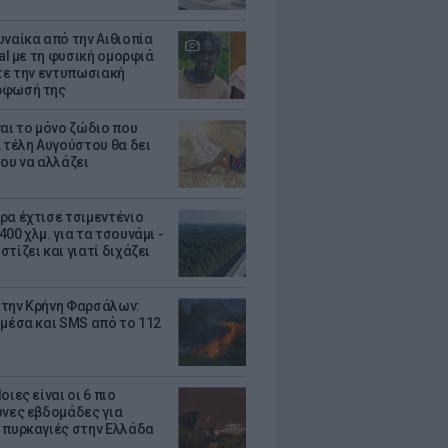
υναίκα από την Αιθιοπία
ral με τη φυσική ομορφιά
ίτε την εντυπωσιακή
ρφωσή της
ναι το μόνο ζώδιο που
α τέλη Αυγούστου θα δει
του να αλλάζει
ρα έχτισε τσιμεντένιο
00 χλμ. για τα τσουνάμι -
τίζει και γιατί διχάζει
την Κρήνη Φαρσάλων:
 μέσα και SMS από το 112
οιες είναι οι 6 πιο
υνες εβδομάδες για
 πυρκαγιές στην Ελλάδα