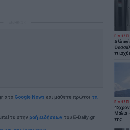
ΔΙΑΦΗΜΙΣΗ
ΕΙΔΗΣΕΙ
Αλλαγέ
Θεσσαλο
τι ισχύ
gr στο
Google News
και μάθετε πρώτοι
τα
ΕΙΔΗΣΕΙ
42χρον
Μάλια 
 μπείτε στην
ροή ειδήσεων
του E-Daily.gr
της