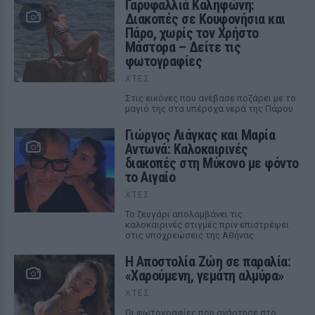
Γαρυφαλλιά Καληφώνη:
Διακοπές σε Κουφονήσια και
Πάρο, χωρίς τον Χρήστο
Μάστορα – Δείτε τις
φωτογραφίες
ΧΤΕΣ
Στις εικόνες που ανέβασε ποζάρει με το
μαγιό της στα υπέροχα νερά της Πάρου
Γιώργος Λιάγκας και Μαρία
Αντωνά: Καλοκαιρινές
διακοπές στη Μύκονο με φόντο
το Αιγαίο
ΧΤΕΣ
Το ζευγάρι απολαμβάνει τις
καλοκαιρινές στιγμές πριν επιστρέψει
στις υποχρεώσεις της Αθήνας
Η Αποστολία Ζώη σε παραλία:
«Χαρούμενη, γεμάτη αλμύρα»
ΧΤΕΣ
Οι φωτογραφίες που ανάρτησε στο