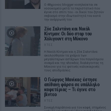
Ο 48χρονος blogger νοσηλεύεται σε
νοσοκομείο μετά το περιστατικό που
έγινε στο σπίτι του - οι δικοί του ζητούν
σεβασμό στην ιδιωτικότητά του κατά
την ανάρρωσή του
Ζόε Σαλντάνα και Νικόλ
Κίντμαν: Οι δύο σταρ του
Χόλιγουντ στη Μύκονο
ΧΤΕΣ
Η Νικόλ Κίντμαν και η Ζόε Σαλντάνα
ακολούθησαν τα χνάρια των
μεγαλύτερων αστέρων του παγκόσμιου
σινεμά και της showbiz, διαλέγοντας τη
Μύκονο για τις φετινές καλοκαιρινές
τους αποδράσεις.
Ο Γιώργος Μανίκας έστησε
απίθανη φάρσα σε υπάλληλο
καφετέριας – Τι έγινε στο
βίντεο
ΧΤΕΣ
Συνεχή παράπονα για τον καφέ, στημένος