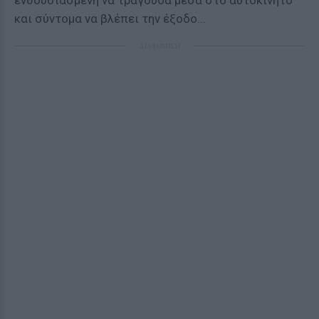
ενθουσιασμένη να τραγουδά μέσα στο αυτοκίνητο
και σύντομα να βλέπει την έξοδο...
ΔΙΑΦΗΜΙΣΗ