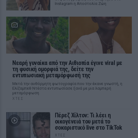
Instagram η Αποστολία Ζώη
Νεαρή γυναίκα από την Αιθιοπία έγινε viral με
τη φυσική ομορφιά της, δείτε την
εντυπωσιακή μεταμόρφωσή της
Μετά την αυθόρμητη φωτογραφία που την έκανε γνωστή, η
Ελίζαμπεθ Ντέστα εντυπωσίασε ξανά με μια λαμπερή
μεταμόρφωση
ΧΤΕΣ
Πέρεζ Χίλτον: Τι λέει η
οικογένειά του μετά το
σοκαριστικό live στο TikTok
ΧΤΕΣ