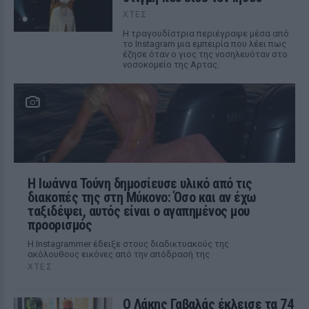
ΧΤΕΣ
Η τραγουδίστρια περιέγραψε μέσα από
το Instagram μια εμπειρία που λέει πως
έζησε όταν ο γιος της νοσηλευόταν στο
νοσοκομείο της Αρτας.
Η Ιωάννα Τούνη δημοσίευσε υλικό από τις
διακοπές της στη Μύκονο: Όσο και αν έχω
ταξιδέψει, αυτός είναι ο αγαπημένος μου
προορισμός
Η Instagrammer έδειξε στους διαδικτυακούς της
ακόλουθους εικόνες από την απόδρασή της
ΧΤΕΣ
Ο Λάκης Γαβαλάς έκλεισε τα 74