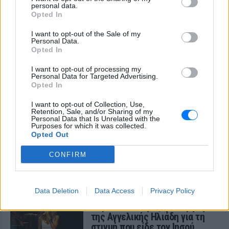
Πού εξαφανίστηκε η Dido; Η
personal data.
Opted In
τραγουδίστρια που πούλησε 40
εκ. δίσκους άφησε τη δόξα και
I want to opt-out of the Sale of my
άλλαξε ζωή
Personal Data.
Opted In
ΠΡΙΝ ΛΊΓΟ
Με επιτυχίες όπως τα «Thank You»,
I want to opt-out of processing my
«White Flag» και τη θρυλική συνεργασία
Personal Data for Targeted Advertising.
της με τον Eminem στο «Stan», η Dido
Opted In
έγινε μία από τις μεγαλύτερες ποπ σταρ
των 00s
I want to opt-out of Collection, Use,
Retention, Sale, and/or Sharing of my
Η πιο δύσκολη στιγμή στη ζωή
Personal Data that Is Unrelated with the
του Barack Obama δεν συνέβη
Purposes for which it was collected.
στον Λευκό Οίκο
Opted Out
ΠΡΙΝ ΛΊΓΟ
CONFIRM
Η νύχτα που ο Barack και η Michelle
Obama φοβήθηκαν για τη ζωή της κόρης
τους
Data Deletion
Data Access
Privacy Policy
«Δεν θα το ξεχάσω όσο ζω»: Η
συγκλονιστική εξομολόγηση
της Αγγελικής Ηλιάδη για τη
στιγμή που είδε τον Ιησού