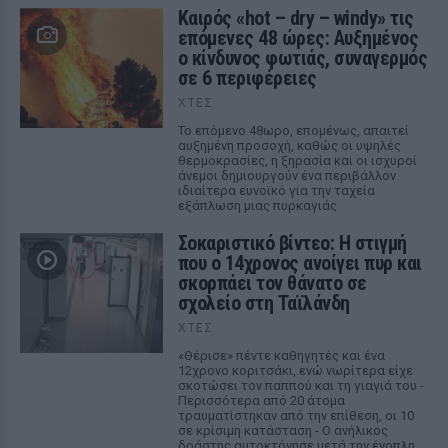
Καιρός «hot – dry – windy» τις
επόμενες 48 ώρες: Αυξημένος
ο κίνδυνος φωτιάς, συναγερμός
σε 6 περιφέρειες
ΧΤΕΣ
Το επόμενο 48ωρο, επομένως, απαιτεί
αυξημένη προσοχή, καθώς οι υψηλές
θερμοκρασίες, η ξηρασία και οι ισχυροί
άνεμοι δημιουργούν ένα περιβάλλον
ιδιαίτερα ευνοϊκό για την ταχεία
εξάπλωση μιας πυρκαγιάς
Σοκαριστικό βίντεο: Η στιγμή
που ο 14χρονος ανοίγει πυρ και
σκορπάει τον θάνατο σε
σχολείο στη Ταϊλάνδη
ΧΤΕΣ
«Θέρισε» πέντε καθηγητές και ένα
12χρονο κοριτσάκι, ενώ νωρίτερα είχε
σκοτώσει τον παππού και τη γιαγιά του -
Περισσότερα από 20 άτομα
τραυματίστηκαν από την επίθεση, οι 10
σε κρίσιμη κατάσταση - Ο ανήλικος
δράστης αυτοκτόνησε μετά την ένοπλη