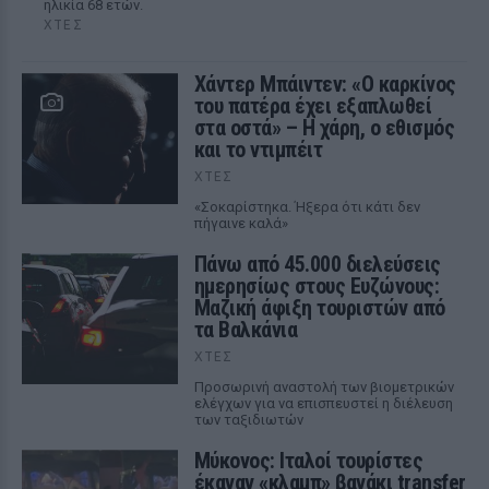
ηλικία 68 ετών.
ΧΤΕΣ
Χάντερ Μπάιντεν: «Ο καρκίνος
του πατέρα έχει εξαπλωθεί
στα οστά» – Η χάρη, ο εθισμός
και το ντιμπέιτ
ΧΤΕΣ
«Σοκαρίστηκα. Ήξερα ότι κάτι δεν
πήγαινε καλά»
Πάνω από 45.000 διελεύσεις
ημερησίως στους Ευζώνους:
Μαζική άφιξη τουριστών από
τα Βαλκάνια
ΧΤΕΣ
Προσωρινή αναστολή των βιομετρικών
ελέγχων για να επισπευστεί η διέλευση
των ταξιδιωτών
Μύκονος: Ιταλοί τουρίστες
έκαναν «κλαμπ» βανάκι transfer