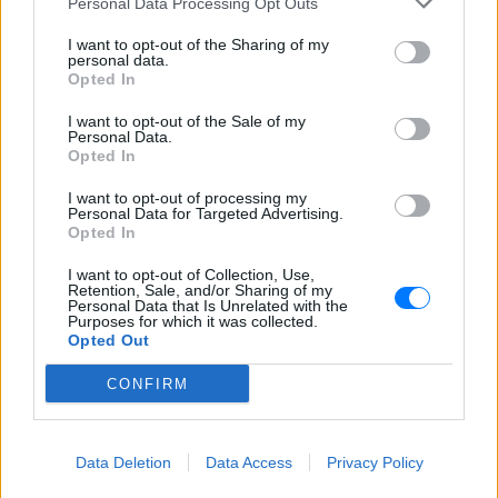
Personal Data Processing Opt Outs
I want to opt-out of the Sharing of my
personal data.
Opted In
I want to opt-out of the Sale of my
Personal Data.
Opted In
Ακολουθήστε το E-Radio.gr στο
Google News
I want to opt-out of processing my
Personal Data for Targeted Advertising.
και μάθετε πρώτοι
τα πιο hot νέα
.
Opted In
Για ακόμη περισσότερα
νέα
, μπείτε στην
ροή
I want to opt-out of Collection, Use,
Retention, Sale, and/or Sharing of my
ειδήσεων
του E-Daily.gr
Personal Data that Is Unrelated with the
Purposes for which it was collected.
Opted Out
Ακολουθήστε το E-Radio.gr και στο Instagram
CONFIRM
ΔΙΑΦΗΜΙΣΗ
Data Deletion
Data Access
Privacy Policy