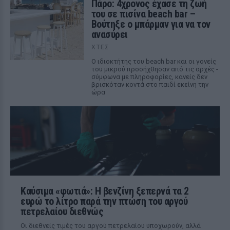
Πάρο: 4χρονος έχασε τη ζωή
του σε πισίνα beach bar –
Βούτηξε ο μπάρμαν για να τον
ανασύρει
ΧΤΕΣ
Ο ιδιοκτήτης του beach bar και οι γονείς
του μικρού προσήχθησαν από τις αρχές -
σύμφωνα με πληροφορίες, κανείς δεν
βρισκόταν κοντά στο παιδί εκείνη την
ώρα
Καύσιμα «φωτιά»: Η βενζίνη ξεπερνά τα 2
ευρώ το λίτρο παρά την πτώση του αργού
πετρελαίου διεθνώς
Οι διεθνείς τιμές του αργού πετρελαίου υποχωρούν, αλλά