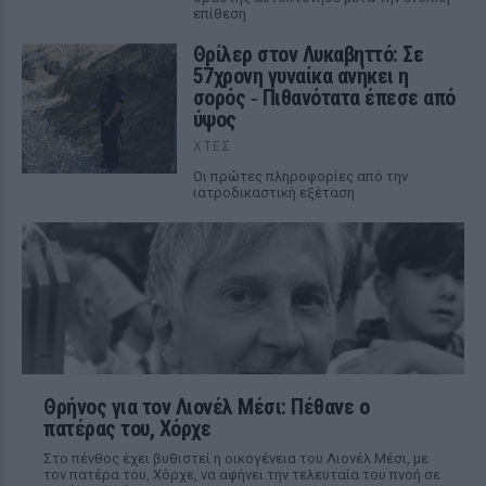
επίθεση
Θρίλερ στον Λυκαβηττό: Σε
57χρονη γυναίκα ανήκει η
σορός ‑ Πιθανότατα έπεσε από
ύψος
ΧΤΕΣ
Οι πρώτες πληροφορίες από την
ιατροδικαστική εξέταση
Θρήνος για τον Λιονέλ Μέσι: Πέθανε ο
πατέρας του, Χόρχε
Στο πένθος έχει βυθιστεί η οικογένεια του Λιονέλ Μέσι, με
τον πατέρα του, Χόρχε, να αφήνει την τελευταία του πνοή σε