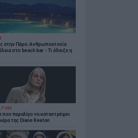
Σ
ς στην Πάρο: Ανθρωποκτονία
λεια στο beach bar - Τι έδειξε η
LTURE
ία που παραλίγο να καταστρέψει
ιέρα της Diane Keaton