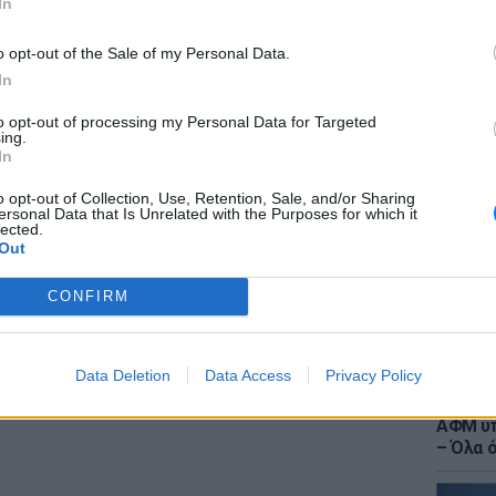
In
o opt-out of the Sale of my Personal Data.
In
to opt-out of processing my Personal Data for Targeted
LIFESTY
ing.
Ιωάννα
In
στο νο
αντιβι
o opt-out of Collection, Use, Retention, Sale, and/or Sharing
ersonal Data that Is Unrelated with the Purposes for which it
lected.
Out
CONFIRM
Data Deletion
Data Access
Privacy Policy
ΕΙΔΗΣΕΙ
Τουρισ
ΑΦΜ υπ
– Όλα 