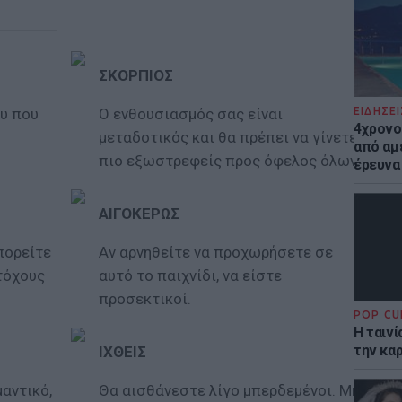
ΣΚΟΡΠΙΟΣ
υ που
Ο ενθουσιασμός σας είναι
ΕΙΔΗΣΕΙ
4χρονο
μεταδοτικός και θα πρέπει να γίνετε
από αμέ
πιο εξωστρεφείς προς όφελος όλων.
έρευνα
ΑΙΓΟΚΕΡΩΣ
πορείτε
Αν αρνηθείτε να προχωρήσετε σε
τόχους
αυτό το παιχνίδι, να είστε
προσεκτικοί.
POP CU
Η ταιν
την καρ
ΙΧΘΕΙΣ
μαντικό,
Θα αισθάνεστε λίγο μπερδεμένοι. Μην