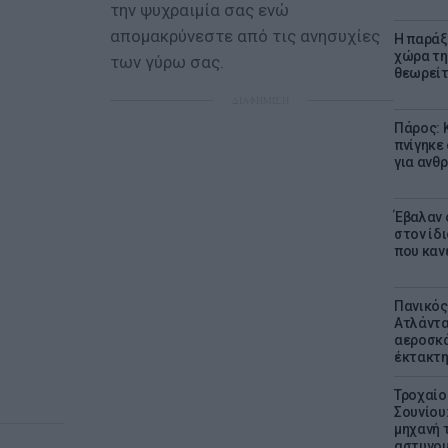
την ψυχραιμία σας ενώ
απομακρύνεστε από τις ανησυχίες
Η παράξ
χώρα τη
των γύρω σας.
θεωρείτ
ΔΙΑΦΗΜΙΣΗ
Πάρος: 
πνίγηκε
για ανθ
Έβαλαν 
στον ίδι
που καν
Πανικός
Ατλάντα
αεροσκά
έκτακτη
Τροχαίο
Σουνίου
μηχανή 
αστυνομ