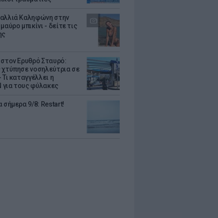
αλλιά Καληφώνη στην
μαύρο μπικίνι - δείτε τις
ης
 στον Ερυθρό Σταυρό:
 χτύπησε νοσηλεύτρια σε
 Τι καταγγέλλει η
για τους φύλακες
 σήμερα 9/8: Restart!