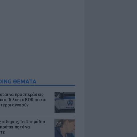
DING ΘΕΜΑΤΑ
εται να προσπεράσεις
κό; Τι λέει ο ΚΟΚ που οι
τεροι αγνοούν
 σίδηρος; Τα 4 σημάδια
 πρέπει ποτέ να
ετε