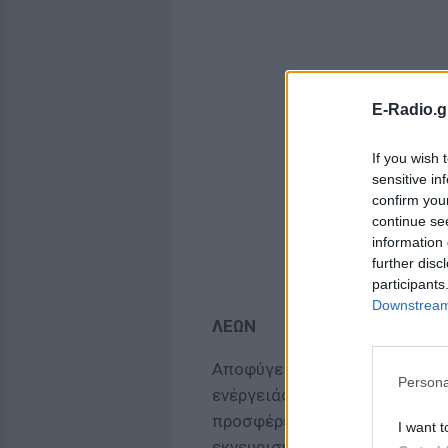
E-Radio.g
If you wish 
sensitive in
confirm you
continue se
information 
further disc
participants
Downstream 
ΛΕΩΝ
Αποφύγετε την μάταιη εξάντλ
Persona
ενέργειάς σας καθώς δεν θα 
προσφέρει τίποτα πέρα από
I want t
εκνευρισμό.