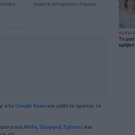
τάλληλη
πάρετε αποφάσεις σήμερα.
ΔΙΑΦΗΜΙΣΗ
ΘΕΜΑΤ
Το μυσ
κρύβετ
gr στο
Google News
και μάθετε πρώτοι
τα
έματα για
Μόδα
,
Ομορφιά
,
Σχέσεις
και
ink.gr
!