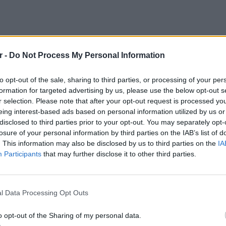
r -
Do Not Process My Personal Information
to opt-out of the sale, sharing to third parties, or processing of your per
formation for targeted advertising by us, please use the below opt-out s
r selection. Please note that after your opt-out request is processed y
Δεν μπορείτε να αρνηθείτε ότι έχετε
eing interest-based ads based on personal information utilized by us or
μια μεγάλη ανάγκη να ζήσετε τα
disclosed to third parties prior to your opt-out. You may separately opt-
losure of your personal information by third parties on the IAB’s list of
όνειρά σας.
. This information may also be disclosed by us to third parties on the
IA
Participants
that may further disclose it to other third parties.
ΠΑΡΘΕΝΟΣ
ΕΙΔΗΣΕΙ
Ισραηλ
ηση της
Ο ενστικτώδης ενθουσιασμός σας θα
Ελλάδα:
l Data Processing Opt Outs
σας
εκτιμηθεί.
λόγω 
o opt-out of the Sharing of my personal data.