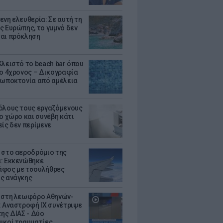
ενη ελευθερία: Σε αυτή τη
ς Ευρώπης, το γuμνό δεν
αι πρόκληση
Κλειστό το beach bar όπου
 ο 4χρονος – Δικογραφία
ρωποκτονία από αμέλεια
όλους τους εργαζόμενους
ο χώρο και συνέβη κάτι
είς δεν περίμενε
 στο αεροδρόμιο της
: Εκκενώθηκε
φος με τσουλήθρες
ς ανάγκης
 στη λεωφόρο Αθηνών-
: Αναστροφή ΙΧ συνέτριψε
της ΔΙΑΣ - Δύο
ικοί τραυματίες