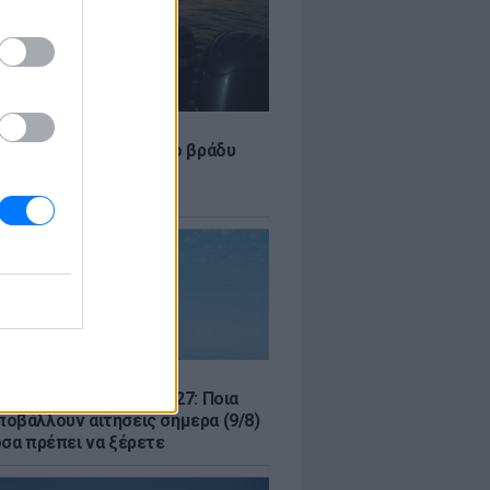
LE
 Τούνη: «Έβγαλα όλο το βράδυ
σοκομείο με ορούς και
ώσεις»
Σ
μός για Όλους 2026-2027: Ποια
οβάλλουν αιτήσεις σήμερα (9/8)
όσα πρέπει να ξέρετε