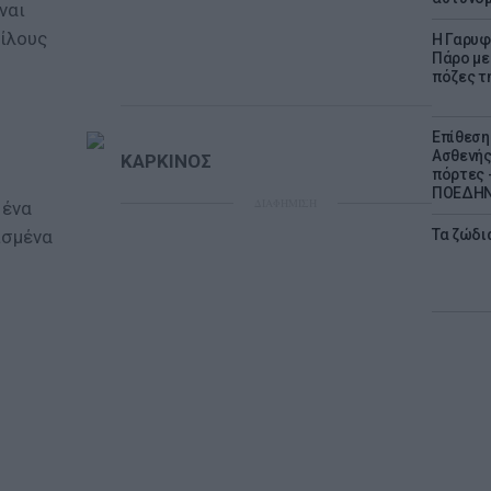
ναι
φίλους
Η Γαρυφ
Πάρο με 
πόζες τ
Επίθεση
Ασθενής
ΚΑΡΚΙΝΟΣ
πόρτες -
ΠΟΕΔΗΝ 
ΔΙΑΦΗΜΙΣΗ
 ένα
ισμένα
Τα ζώδια