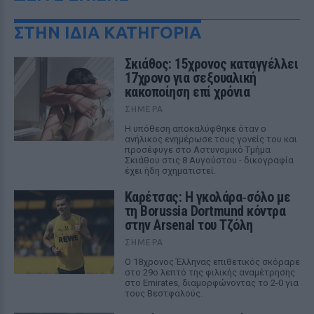
ΣΤΗΝ ΙΔΙΑ ΚΑΤΗΓΟΡΙΑ
Σκιάθος: 15χρονος καταγγέλλει
17χρονο για σεξουαλική
κακοποίηση επί χρόνια
ΣΉΜΕΡΑ
Η υπόθεση αποκαλύφθηκε όταν ο
ανήλικος ενημέρωσε τους γονείς του και
προσέφυγε στο Αστυνομικό Τμήμα
Σκιάθου στις 8 Αυγούστου - δικογραφία
έχει ήδη σχηματιστεί.
Καρέτσας: Η γκολάρα‑σόλο με
τη Borussia Dortmund κόντρα
στην Arsenal του Τζόλη
ΣΉΜΕΡΑ
Ο 18χρονος Έλληνας επιθετικός σκόραρε
στο 29ο λεπτό της φιλικής αναμέτρησης
στο Emirates, διαμορφώνοντας το 2-0 για
τους Βεστφαλούς.