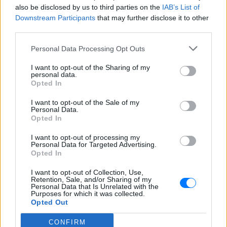
also be disclosed by us to third parties on the
IAB’s List of
Downstream Participants
that may further disclose it to other
third parties.
Personal Data Processing Opt Outs
I want to opt-out of the Sharing of my
personal data.
Opted In
I want to opt-out of the Sale of my
Personal Data.
Ακολουθήστε το E-Radio.gr στο
Google News
Opted In
και μάθετε πρώτοι
τα πιο hot νέα
.
I want to opt-out of processing my
Personal Data for Targeted Advertising.
Για ακόμη περισσότερα
νέα
, μπείτε στην
ροή
Opted In
ειδήσεων
του E-Daily.gr
I want to opt-out of Collection, Use,
Retention, Sale, and/or Sharing of my
Ακολουθήστε το E-Radio.gr και στο Instagram
Personal Data that Is Unrelated with the
Purposes for which it was collected.
Opted Out
ΔΙΑΦΗΜΙΣΗ
CONFIRM