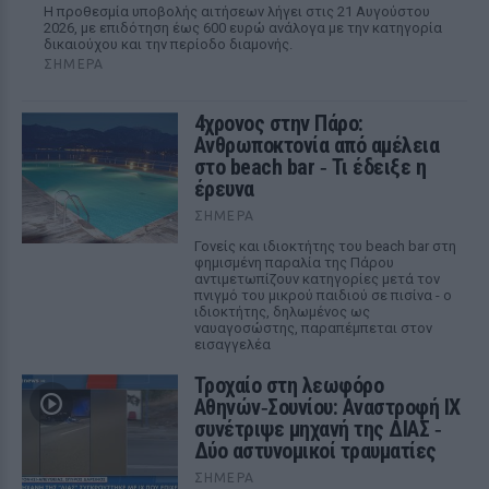
Η προθεσμία υποβολής αιτήσεων λήγει στις 21 Αυγούστου
2026, με επιδότηση έως 600 ευρώ ανάλογα με την κατηγορία
δικαιούχου και την περίοδο διαμονής.
ΣΉΜΕΡΑ
4χρονος στην Πάρο:
Ανθρωποκτονία από αμέλεια
στο beach bar ‑ Τι έδειξε η
έρευνα
ΣΉΜΕΡΑ
Γονείς και ιδιοκτήτης του beach bar στη
φημισμένη παραλία της Πάρου
αντιμετωπίζουν κατηγορίες μετά τον
πνιγμό του μικρού παιδιού σε πισίνα - ο
ιδιοκτήτης, δηλωμένος ως
ναυαγοσώστης, παραπέμπεται στον
εισαγγελέα
Τροχαίο στη λεωφόρο
Αθηνών‑Σουνίου: Αναστροφή ΙΧ
συνέτριψε μηχανή της ΔΙΑΣ ‑
Δύο αστυνομικοί τραυματίες
ΣΉΜΕΡΑ