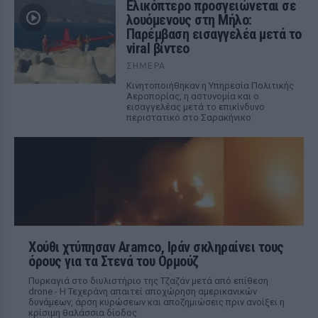
Ελικόπτερο προσγειώνεται σε
λουόμενους στη Μήλο:
Παρέμβαση εισαγγελέα μετά το
viral βίντεο
ΣΉΜΕΡΑ
Κινητοποιήθηκαν η Υπηρεσία Πολιτικής
Αεροπορίας, η αστυνομία και ο
εισαγγελέας μετά το επικίνδυνο
περιστατικό στο Σαρακήνικο
Χούθι χτύπησαν Aramco, Ιράν σκληραίνει τους
όρους για τα Στενά του Ορμούζ
Πυρκαγιά στο διυλιστήριο της Τζαζάν μετά από επίθεση
drone - Η Τεχεράνη απαιτεί αποχώρηση αμερικανικών
δυνάμεων, άρση κυρώσεων και αποζημιώσεις πριν ανοίξει η
κρίσιμη θαλάσσια δίοδος