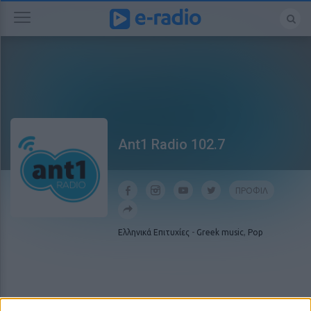
Ant1 Radio 102.7
ΠΡΟΦΙΛ
Ελληνικά Επιτυχίες
-
Greek music
,
Pop