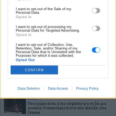
ΘΕΜΑΤΑ
Το μυστικό των βασιλικών γάμων κρύβεται σε
I want to opt-out of the Sale of my
ένα ορυχείο της Ουαλίας
Personal Data.
Opted In
ΕΥ ΖΗΝ
Γιατί τα κομπλιμέντα σε φέρνουν σε δύσκολη
I want to opt-out of processing my
θέση (και τι λέει η ψυχολογία)
Personal Data for Targeted Advertising.
Opted In
ΕΥ ΖΗΝ
I want to opt-out of Collection, Use,
3 σημάδια πως χρειάζεσαι βιταμίνη D
Retention, Sale, and/or Sharing of my
Personal Data that Is Unrelated with the
Purposes for which it was collected.
Opted Out
ΘΕΜΑΤΑ
Το αρχαιότερο ξύλινο εργαλείο στον κόσμο
βρέθηκε στην Ελλάδα - ποια ήταν η χρήση του
CONFIRM
ΘΕΜΑΤΑ
Η μούσα του σουρεαλισμού που κατέκτησε τη
Data Deletion
Vogue και πέθανε στα 35
Data Access
Privacy Policy
ΘΕΜΑΤΑ
Ποια χώρα είναι η πιο ασφαλής για να ζει μια
γυναίκα; Η παγκόσμια λίστα που αλλάζει όσα
ξέραμε