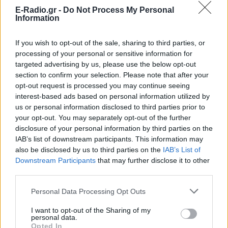
E-Radio.gr -
Do Not Process My Personal
Information
If you wish to opt-out of the sale, sharing to third parties, or
processing of your personal or sensitive information for
targeted advertising by us, please use the below opt-out
section to confirm your selection. Please note that after your
opt-out request is processed you may continue seeing
ΣΗΜΕΡΑ
ΡΟΗ
ΠΟΛΙΤΙΣΜΟΣ
interest-based ads based on personal information utilized by
us or personal information disclosed to third parties prior to
Τα ζώδια σήμερα 9/8: Restart!
your opt-out. You may separately opt-out of the further
disclosure of your personal information by third parties on the
IAB’s list of downstream participants. This information may
also be disclosed by us to third parties on the
IAB’s List of
POP CULTURE
Downstream Participants
that may further disclose it to other
Η ταινία που παραλίγο να καταστρέψει την
καριέρα της Diane Keaton
third parties.
Personal Data Processing Opt Outs
ΘΕΜΑΤΑ
Έβαλαν όλους τους εργαζόμενους στον ίδιο
χώρο και συνέβη κάτι που κανείς δεν περίμενε
I want to opt-out of the Sharing of my
personal data.
Opted In