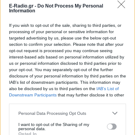
E-Radio.gr -
Do Not Process My Personal
Information
If you wish to opt-out of the sale, sharing to third parties, or
processing of your personal or sensitive information for
targeted advertising by us, please use the below opt-out
section to confirm your selection. Please note that after your
opt-out request is processed you may continue seeing
ΣΗΜΕΡΑ
ΡΟΗ
ΠΟΛΙΤΙΣΜΟΣ
interest-based ads based on personal information utilized by
us or personal information disclosed to third parties prior to
ΕΙΔΗΣΕΙΣ
your opt-out. You may separately opt-out of the further
Πάρο: 4χρονος έχασε τη ζωή του σε πισίνα
disclosure of your personal information by third parties on the
beach bar – Βούτηξε ο μπάρμαν για να τον
IAB’s list of downstream participants. This information may
ανασύρει
also be disclosed by us to third parties on the
IAB’s List of
ΕΙΔΗΣΕΙΣ
Downstream Participants
that may further disclose it to other
Θρήνος για τον Λιονέλ Μέσι: Πέθανε ο πατέρας
third parties.
του, Χόρχε
Personal Data Processing Opt Outs
ΕΙΔΗΣΕΙΣ
Ουκρανία: Βίντεο σοκ με 19χρονο να οδηγείται
I want to opt-out of the Sharing of my
με τη βία για επιστράτευση - Τι είναι το
personal data.
«busification»
Opted In