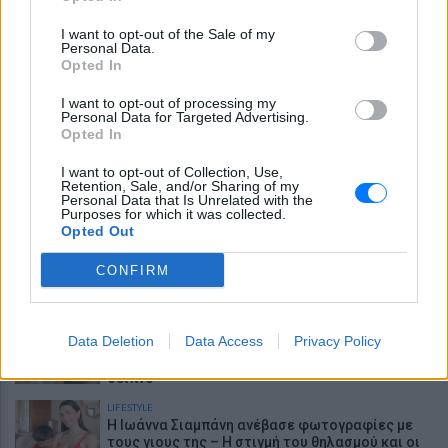
ΕΙΔΗΣΕΙΣ
Το νέο καλοκαιρινό κόλπο των κλεφτών
I want to opt-out of the Sale of my
αυτοκινήτων
Personal Data.
Opted In
LIFESTYLE
I want to opt-out of processing my
Νοσηλεύτρια πήγε κομμωτήριο πρώτη φορά
Personal Data for Targeted Advertising.
μετά από 4 χρόνια – Η απίθανη μεταμόρφωσή
Opted In
της έγινε viral
I want to opt-out of Collection, Use,
LIFESTYLE
Retention, Sale, and/or Sharing of my
Διακοπές στη Μύκονο για τη Βάλια
Personal Data that Is Unrelated with the
Χατζηθεοδώρου - οι φωτογραφίες με μαγιό
Purposes for which it was collected.
στην παραλία
Opted Out
LIFESTYLE
Ατύχημα για τον Ιβάν Σβιτάιλο στην Κέρκυρα:
CONFIRM
«Θα σηκωθώ πιο δυνατός»
LIFESTYLE
Data Deletion
Data Access
Privacy Policy
Στέφανος Τσιτσιπάς: Αγκαλιά με τη σύντροφό
του στην Ελβετία και κοινή βραδινή έξοδος για
δείπνο
LIFESTYLE
H Ιωάννα Σιαμπάνη ανέβασε φωτογραφίες με
τους γιους της – Η στιγμή του θηλασμού και οι