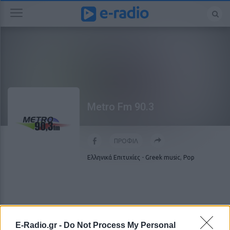
Metro Fm 90.3
ΠΡΟΦΙΛ
Ελληνικά Επιτυχίες
-
Greek music
,
Pop
E-Radio.gr -
Do Not Process My Personal