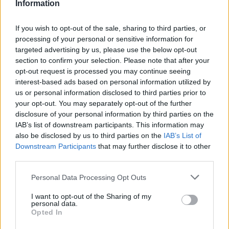
Information
If you wish to opt-out of the sale, sharing to third parties, or
processing of your personal or sensitive information for
targeted advertising by us, please use the below opt-out
section to confirm your selection. Please note that after your
opt-out request is processed you may continue seeing
ΣΗΜΕΡΑ
ΡΟΗ
ΠΟΛΙΤΙΣΜΟΣ
ΠΡΟΓΡΑΜΜΑ
interest-based ads based on personal information utilized by
us or personal information disclosed to third parties prior to
ΘΕΜΑΤΑ
your opt-out. You may separately opt-out of the further
Το συντομότερο πρωτάθλημα ποδοσφαίρου
disclosure of your personal information by third parties on the
στον κόσμο
IAB’s list of downstream participants. This information may
also be disclosed by us to third parties on the
IAB’s List of
ΘΕΜΑΤΑ
Downstream Participants
that may further disclose it to other
Πώς ο Τζακ Νίκολσον έβγαλε μια περιουσία
από τον Batman παίζοντας μόνο σε μία ταινία
third parties.
Personal Data Processing Opt Outs
Τα ζώδια σήμερα 10/8: Η μέρα ευνοεί τις γλυκές
κουβέντες
I want to opt-out of the Sharing of my
personal data.
Opted In
Αυτά τα ζώδια θα νιώσουν πιο έντονα την
ενέργεια της ολικής έκλειψης του Αυγούστου