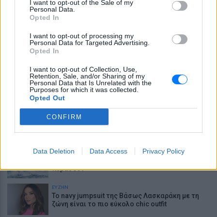
I want to opt-out of the Sale of my
Personal Data.
Opted In
ΕΙΔΗΣΕΙΣ
Τραγωδία στην Πάρο: «Έφυγε ένα
I want to opt-out of processing my
δευτερόλεπτο από την προσοχή μου» - Ο
Personal Data for Targeted Advertising.
πατέρας του 4χρονου που πνίγηκε σε beach bar
Opted In
περιγράφει τις δραματικές στιγμές
I want to opt-out of Collection, Use,
ΕΙΔΗΣΕΙΣ
Retention, Sale, and/or Sharing of my
Γιαννακόπουλος για Ολυμπιακό: «Πριν 10
Personal Data that Is Unrelated with the
χρόνια φώναζαν οφσάιντ, δεν ήξεραν ότι η
Purposes for which it was collected.
μπάλα μπάσκετ είναι πορτοκαλί»
Opted Out
ΕΥ ΖΗΝ
CONFIRM
Μέσα σε αυτό το σπήλαιο θα περπατήσεις
κυριολεκτικά μέσα στο νερό – Η εμπειρία είναι
μοναδική
Data Deletion
Data Access
Privacy Policy
Ζώδια Εβδομάδας: Αλλαγές, συναντήσεις και
ευκαιρίες που δεν πρέπει να αφήσεις να
περάσουν
ΕΥ ΖΗΝ
Το navy jumpsuit της Βάσως Λασκαράκη με τη
ζώνη είναι το πιο εύκολο chic outfit