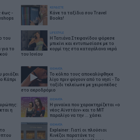
ΚΕΡΔΙΣΤΕ
 έως -
Κάνε τα ταξίδια σου Travel
eshops
Books!
LIFESTYLE
ο του
Η Τατιάνα Στεφανίδου φόρεσε
μπικίνι και εντυπωσίασε με το
 για το
κορμί της στα καταγάλανα νερά
ικού
του Ιονίου
ΘΕΜΑΤΑ
υ μοιάζει
Το κόλπο τους αποκαλύφθηκε
το Κάπρι
λίγο πριν φύγουν από το νησί - Το
ταξίδι τελείωσε με χειροπέδες
στο αεροδρόμιο
ΘΕΜΑΤΑ
Ευρώπης:
Η γυναίκα που χαρακτηρίζεται «ο
εται η
νέος Αϊνστάιν» και το MIT
παραλίγο να την ... χάσει
ΘΕΜΑΤΑ
στο
Explainer: Γιατί οι πλούσιοι
ύπτου
Κινέζοι παρατάνε τις