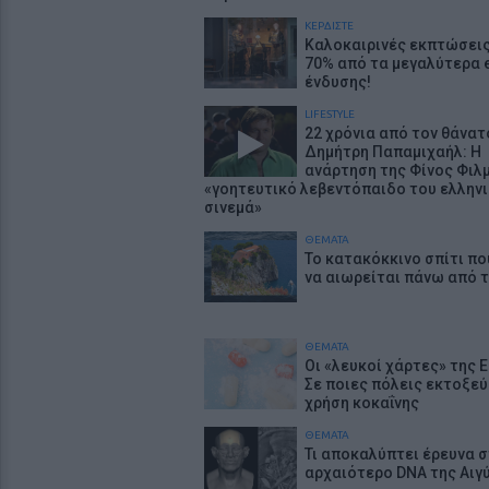
ΚΕΡΔΙΣΤΕ
Καλοκαιρινές εκπτώσεις
70% από τα μεγαλύτερα 
ένδυσης!
LIFESTYLE
22 χρόνια από τον θάνατ
Δημήτρη Παπαμιχαήλ: Η
ανάρτηση της Φίνος Φιλμ
«γοητευτικό λεβεντόπαιδο του ελλην
σινεμά»
ΘΕΜΑΤΑ
Το κατακόκκινο σπίτι πο
να αιωρείται πάνω από 
ΘΕΜΑΤΑ
Οι «λευκοί χάρτες» της 
Σε ποιες πόλεις εκτοξεύ
χρήση κοκαΐνης
ΘΕΜΑΤΑ
Τι αποκαλύπτει έρευνα 
αρχαιότερο DNA της Αιγ