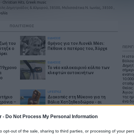
-
Christian Hits
,
Greek music
λη Δημητριάδος & Αλμυρού, 38500, Μελισσιάτικα Ν. Ιωνίας, 38500 ,
αλία
ΠΟΛΙΤΙΣΜΟΣ
ΕΙΔΗΣΕΙΣ
 ζωή του
Θρήνος για τον Λιονέλ Μέσι:
ΠΕΡΙ
ύτηξε ο
Πέθανε ο πατέρας του, Χόρχε
ύρει
Η ιστ
Βόλου
ΕΙΔΗΣΕΙΣ
Δημητρ
 19χρονο
Το νέο καλοκαιρινό κόλπο των
σήμερ
α
κλεφτών αυτοκινήτων
εναπο
το
10.000
σταθμ
Θείας
LIFESTYLE
Άγιου 
ωτήριο
Διακοπές στη Μύκονο για τη
της ημ
ένα δ
χρόνια –
Βάλια Χατζηθεοδώρου - οι
περιοδ
 της
φωτογραφίες με μαγιό στην
πνευμ
παραλία
τις Ορ
r -
Do Not Process My Personal Information
ακροα
LIFESTYLE
προγρ
τάιλο
Στέφανος Τσιτσιπάς: Αγκαλιά με
της Ελ
to opt-out of the sale, sharing to third parties, or processing of your per
θώ πιο
τη σύντροφό του στην Ελβετία
Ακούσ