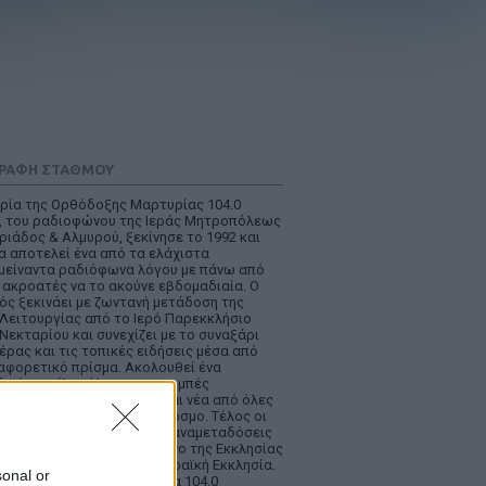
ΓΡΑΦΉ ΣΤΑΘΜΟΎ
ορία της Ορθόδοξης Μαρτυρίας 104.0
, του ραδιοφώνου της Ιεράς Μητροπόλεως
ιάδος & Αλμυρού, ξεκίνησε το 1992 και
α αποτελεί ένα από τα ελάχιστα
μείναντα ραδιόφωνα λόγου με πάνω από
 ακροατές να το ακούνε εβδομαδιαία. Ο
ός ξεκινάει με ζωντανή μετάδοση της
 Λειτουργίας από το Ιερό Παρεκκλήσιο
Νεκταρίου και συνεχίζει με το συναξάρι
έρας και τις τοπικές ειδήσεις μέσα από
ιαφορετικό πρίσμα. Ακολουθεί ένα
ικό ποικίλης ύλης και εκπομπές
ατικής οικοδομής καθώς και νέα από όλες
θόδοξες Εκκλησίες στον κόσμο. Τέλος οι
τές μπορούν να ακούσουν αναμεταδόσεις
αμμάτων από το ραδιόφωνο της Εκκλησίας
λάδος αλλά και από τη Πειραϊκή Εκκλησία.
sonal or
τε την Ορθόδοξη Μαρτυρία 104.0