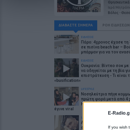
Θρησκευτικά
Ιερά Μητρόπο
Βόλος
-
Θεσσ
ΔΙΑΒΑΣΤΕ
ΣΗΜΕΡΑ
ΡΟΗ
ΕΙΔΗΣΕΩΝ
ΕΙΔΗΣΕΙΣ
Πάρο: 4χρονος έχασε τη
σε πισίνα beach bar – Βο
μπάρμαν για να τον ανασ
ΕΙΔΗΣΕΙΣ
Ουκρανία: Βίντεο σοκ με
να οδηγείται με τη βία γι
επιστράτευση - Τι είναι 
«busification»
LIFESTYLE
Νοσηλεύτρια πήγε κομμ
πρώτη φορά μετά από 4 
Η απίθανη μεταμόρφωσή
έγινε viral
E-Radio.g
LIFESTYLE
Ατύχημα για τον Ιβάν Σβι
If you wish 
στην Κέρκυρα: «Θα σηκω