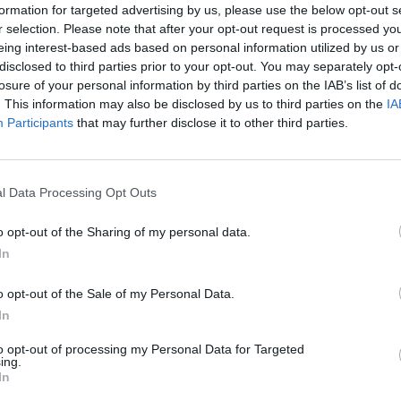
και κοινή βραδινή έξοδος για
formation for targeted advertising by us, please use the below opt-out s
διαδικ
δείπνο
περισ
r selection. Please note that after your opt-out request is processed y
eing interest-based ads based on personal information utilized by us or
LIFESTYLE
ασε
Φοβερή ιστορία στον ΟΦΗ: Ένας
disclosed to third parties prior to your opt-out. You may separately opt-
Privac
ους της –
κάτοχος εισιτηρίου διαρκείας
losure of your personal information by third parties on the IAB’s list of
αι οι
είναι μόλις 2 μηνών
. This information may also be disclosed by us to third parties on the
IA
Participants
that may further disclose it to other third parties.
ΕΙΔΗΣΕΙΣ
του Σαλάχ
Καύσιμα «φωτιά»: Η βενζίνη
ξεπερνά τα 2 ευρώ το λίτρο παρά
την πτώση του αργού πετρελαίου
l Data Processing Opt Outs
διεθνώς
ΕΙΔΗΣΕΙΣ
o opt-out of the Sharing of my personal data.
ρκίνος
Ιστορική μεταφορά 30 φαλαινών
In
θεί στα
μπελούγκα από τον Καναδά στις
ς και το
ΗΠΑ
o opt-out of the Sale of my Personal Data.
LIFESTYLE
In
έσωσε
Νεαρός στο λιμάνι του Πειραιά:
ιά της
«Πάω διακοπές έναν μήνα» - Η
to opt-out of processing my Personal Data for Targeted
ονιστικά
απίθανη ατάκα στην κάμερα του
ing.
MEGA
In
ΕΙΔΗΣΕΙΣ