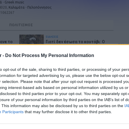
κά
-
Greek music
4020,
Καλαμάτα
-
Πελοπόννησος
21062267
ΠΟΛΙΤΙΣΜΟΣ
ΕΙΔΗΣΕΙΣ
θανε το
Γιατί δεν έσωσα το κουτάβι: Ο
ΠΕΡΙ
χαν
ερευνητής που κατέγραφε τη
λύκων –
συμβίωση του μικρού σκυλιού με
Ένα γ
r -
Do Not Process My Personal Information
αγέλη λύκων εξηγεί γιατί δεν επενέβη
μιλούν
Παλμό 
ΘΕΜΑΤΑ
τελειώ
to opt-out of the sale, sharing to third parties, or processing of your per
να δεις
10 αποφθέγματα για τον
λαϊκή
Αύγουστο
formation for targeted advertising by us, please use the below opt-out s
περισ
r selection. Please note that after your opt-out request is processed y
eing interest-based ads based on personal information utilized by us or
LIFESTYLE
μέρα
Πού εξαφανίστηκε η Dido; Η
φιλίωσης
Privac
disclosed to third parties prior to your opt-out. You may separately opt-
τραγουδίστρια που πούλησε 40
losure of your personal information by third parties on the IAB’s list of
εκ. δίσκους άφησε τη δόξα και
. This information may also be disclosed by us to third parties on the
IA
άλλαξε ζωή
Participants
that may further disclose it to other third parties.
ΘΕΜΑΤΑ
 έως -
Ξέχνα τα μουσεία: Οι τουρίστες
eshops
τρέχουν πλέον εδώ