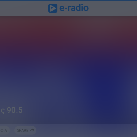
ς 90.5
ΦΙΛ
SHARE