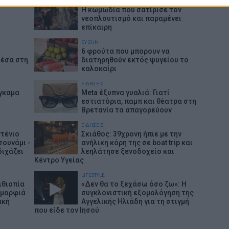
POP CULTURE
Η κωμωδία που σατίρισε τον
νεοπλουτισμό και παραμένει
επίκαιρη
ΕΥ ΖΗΝ
6 φρούτα που μπορουν να
μέσα στη
διατηρηθούν εκτός ψυγείου το
καλοκαίρι
ΕΙΔΗΣΕΙΣ
γκαμα
Meta έξυπνα γυαλιά: Γιατί
εστιατόρια, παμπ και θέατρα στη
Βρετανία τα απαγορεύουν
ΕΙΔΗΣΕΙΣ
ντένιο
Σκιάθος: 39χρονη ήπιε με την
σουνάμι -
ανήλικη κόρη της σε boat trip και
διχάζει
λεηλάτησε ξενοδοχείο και
Κέντρο Υγείας
LIFESTYLE
ιθιοπία
«Δεν θα το ξεχάσω όσο ζω»: Η
 ομορφιά
συγκλονιστική εξομολόγηση της
ακή
Αγγελικής Ηλιάδη για τη στιγμή
που είδε τον Ιησού