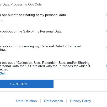
l Data Processing Opt Outs
ΘΕΜΑΤΑ
 του
Τι αλλάζει στις κάψουλες καφέ; Ο
o opt-out of the Sharing of my personal data.
κανονισμός της ΕΕ που τίθεται σε
ισχύ από τις 12 Αυγούστου
In
ΕΥ ΖΗΝ
ρώτη
o opt-out of the Sale of my Personal Data.
Ποιος εφηύρε πραγματικά το
α υπάρχει
χωνάκι του παγωτού;
In
to opt-out of processing my Personal Data for Targeted
Σήμερα έμαθα: Η καρδιά που
ing.
ένα της:
χτυπάει 2 φορές το λεπτό
In
λλαξε
στην
o opt-out of Collection, Use, Retention, Sale, and/or Sharing
ersonal Data that Is Unrelated with the Purposes for which it
lected.
LIFESTYLE
Out
 όσα
Η πιο δύσκολη στιγμή στη ζωή
πινη
του Barack Obama δεν συνέβη
στον Λευκό Οίκο
CONFIRM
ΚΕΡΔΙΣΤΕ
ο που
Κάνε τα ταξίδια σου Travel
 θα δει
Books!
Data Deletion
Data Access
Privacy Policy