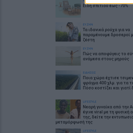
ΚΕΡΔΙΣΤΕ
Είδη σπιτιού έως -70%
ΕΥ ΖΗΝ
Τα ιδανικά ρούχα για να
παραμένουμε δροσεροί 
ζέστη
ΕΥ ΖΗΝ
Πώς να αποφύγεις το σύ
ανάμεσα στους μηρούς
ΕΙΔΗΣΕΙΣ
Ποια χώρα έχτισε τσιμε
φράγμα 400 χλμ. για τα τ
Πόσο κοστίζει και γιατί 
LIFESTYLE
Νεαρή γυναίκα από την Α
έγινε viral με τη φυσική
της, δείτε την εντυπωσι
μεταμόρφωσή της
LIFESTYLE