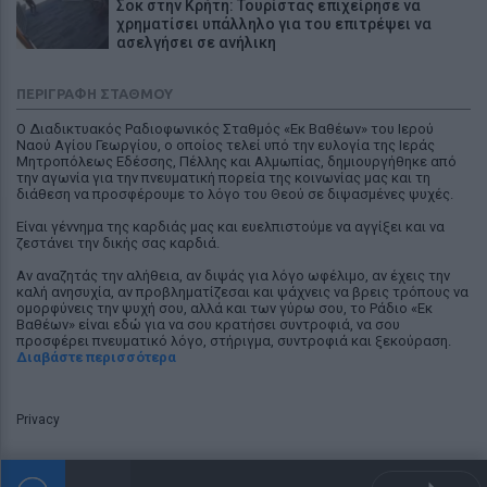
Σοκ στην Κρήτη: Τουρίστας επιχείρησε να
χρηματίσει υπάλληλο για του επιτρέψει να
ασελγήσει σε ανήλικη
ΕΙΔΗΣΕΙΣ
«Θέλω τον μπαμπά μου»: Το βίντεο της
ΠΕΡΙΓΡΑΦΉ ΣΤΑΘΜΟΎ
μεθυσμένης οδηγού που σκότωσε νύφη ώρες
Ο Διαδικτυακός Ραδιοφωνικός Σταθμός «Εκ Βαθέων» του Ιερού
μετά τον γάμο της
Ναού Αγίου Γεωργίου, ο οποίος τελεί υπό την ευλογία της Ιεράς
Μητροπόλεως Εδέσσης, Πέλλης και Αλμωπίας, δημιουργήθηκε από
LIFESTYLE
την αγωνία για την πνευματική πορεία της κοινωνίας μας και τη
Χρήστος Δάντης: «Συνάδελφοι προσπαθούν να
διάθεση να προσφέρουμε το λόγο του Θεού σε διψασμένες ψυχές.
ξεχάσουν ότι έγραψα το """"My Number One""""»
Είναι γέννημα της καρδιάς μας και ευελπιστούμε να αγγίξει και να
ζεστάνει την δικής σας καρδιά.
LIFESTYLE
Νεαρός στο λιμάνι του Πειραιά: «Πάω
Αν αναζητάς την αλήθεια, αν διψάς για λόγο ωφέλιμο, αν έχεις την
διακοπές έναν μήνα» - Η απίθανη ατάκα στην
καλή ανησυχία, αν προβληματίζεσαι και ψάχνεις να βρεις τρόπους να
κάμερα του MEGA
ομορφύνεις την ψυχή σου, αλλά και των γύρω σου, το Ράδιο «Εκ
Βαθέων» είναι εδώ για να σου κρατήσει συντροφιά, να σου
ΕΙΔΗΣΕΙΣ
προσφέρει πνευματικό λόγο, στήριγμα, συντροφιά και ξεκούραση.
Τροχαίο στις Σέρρες: «Έχασα τη γυναίκα και το
Διαβάστε περισσότερα
παιδί μου, τα έχασα όλα» - Ο πόνος του πατέρα
LIFESTYLE
Privacy
Έξαλλη Ιουλία Καλλιμάνη πλήρωσε με το ίδιο
νόμισμα θαμώνα: «Εσένα σου αρέσει αυτό;»