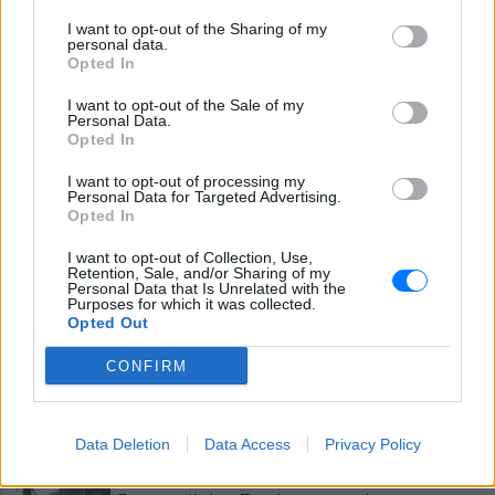
πόλεις εκτοξεύεται η χρήση κοκαΐνης
I want to opt-out of the Sharing of my
personal data.
ΘΕΜΑΤΑ
Opted In
Το κόλπο τους αποκαλύφθηκε λίγο πριν φύγουν
από το νησί - Το ταξίδι τελείωσε με
I want to opt-out of the Sale of my
χειροπέδες στο αεροδρόμιο
Personal Data.
Opted In
ΕΥ ΖΗΝ
Η νέα σχέση δεν έχει συγκατοίκηση – Και η
I want to opt-out of processing my
Charlize Theron το επιβεβαιώνει
Personal Data for Targeted Advertising.
Opted In
ΘΕΜΑΤΑ
Η γυναίκα που χαρακτηρίζεται «ο νέος
I want to opt-out of Collection, Use,
Αϊνστάιν» και το MIT παραλίγο να την ... χάσει
Retention, Sale, and/or Sharing of my
Personal Data that Is Unrelated with the
Purposes for which it was collected.
ΘΕΜΑΤΑ
Opted Out
Explainer: Γιατί οι πλούσιοι Κινέζοι παρατάνε
τις ευρωπαϊκές πολυτέλειες
CONFIRM
ΘΕΜΑΤΑ
Τι αποκαλύπτει έρευνα στο αρχαιότερο DNA
της Αιγύπτου
Data Deletion
Data Access
Privacy Policy
ΕΙΔΗΣΕΙΣ