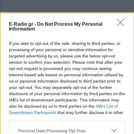
E-Radio.gr -
Do Not Process My Personal
Information
If you wish to opt-out of the sale, sharing to third parties, or
ΣΗΜΕΡΑ
ΡΟΗ
ΠΟΛΙΤΙΣΜΟΣ
processing of your personal or sensitive information for
targeted advertising by us, please use the below opt-out
ΘΕΜΑΤΑ
section to confirm your selection. Please note that after your
Το κατακόκκινο σπίτι που μοιάζει να αιωρείται
opt-out request is processed you may continue seeing
πάνω από το Κάπρι
interest-based ads based on personal information utilized by
us or personal information disclosed to third parties prior to
ΘΕΜΑΤΑ
Ο μοναδικός Αμερικανός πρόεδρος που έχει
your opt-out. You may separately opt-out of the further
παραιτηθεί
disclosure of your personal information by third parties on the
IAB’s list of downstream participants. This information may
Τα ζώδια σήμερα 8/8: Κάνε κάτι διαφορετικό
also be disclosed by us to third parties on the
IAB’s List of
Downstream Participants
that may further disclose it to other
third parties.
ΘΕΜΑΤΑ
Personal Data Processing Opt Outs
Οι «λευκοί χάρτες» της Ευρώπης: Σε ποιες