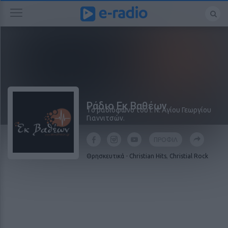
Ράδιο Εκ Βαθέων
Tο ραδιόφωνο του Ι. Ν. Αγίου Γεωργίου
Γιαννιτσών.
ΠΡΟΦΙΛ
Θρησκευτικά
-
Christian Hits
,
Christial Rock