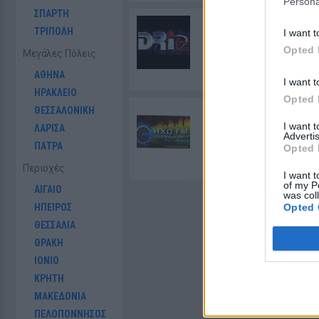
Persona
ΣΠΑΡΤΗ
DRi 92,2
ΤΡΙΠΟΛΗ
I want t
Αργος
- Πελοπόννησος, 
Opted 
Μεγάλες Πόλεις
ΑΘΗΝΑ
I want t
ΗΡΑΚΛΕΙΟ
Opted 
ΘΕΣΣΑΛΟΝΙΚΗ
Ηχώ fm Αργολίδας 9
I want 
ΛΑΡΙΣΑ
Advertis
Αργος
- Πελοπόννησος, 
ΠΑΤΡΑ
Opted 
Περιοχές
I want t
of my P
ΑΙΓΑΙΟ
was col
ΗΠΕΙΡΟΣ
Opted 
ΘΕΣΣΑΛΙΑ
ΘΡΑΚΗ
ΙΟΝΙΟ
ΚΡΗΤΗ
ΜΑΚΕΔΟΝΙΑ
ΠΕΛΟΠΟΝΝΗΣΟΣ