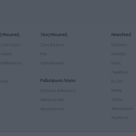
κή Μουσική
Ξένη Μουσική
Newsfeed
ς Επιτυχίες
Ξένη & Dance
Ειδήσεις
ά Λαϊκά
Ροκ
Lifestyle
 & Μπαλάντες
Sophisticated
Κουίζ
Παράξενα
Ραδιόφωνα Λόγου
ιακή
Ευ Ζην
Media
Ειδήσεις & Μουσική
Ζώδια
Αθλητικά Νέα
Αφιερώματα
Θρησκευτικά
Κερδίστε