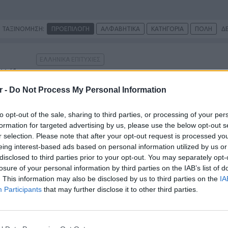
ΤΑΞΙΝΟΜΗΣΗ:
ΠΡΟΕΠΙΛΟΓΗ
ΑΛΦΑΒΗΤΙΚΑ
ΚΑΤΗΓΟΡΙΑ
ΠΟΛΗ
ΔΕ
ΕΛΛΗΝΙΚΆ ΕΠΙΤΥΧΊΕΣ
Ελλάδα
ST
r -
Do Not Process My Personal Information
to opt-out of the sale, sharing to third parties, or processing of your per
ΞΈΝΗ & DANCE
ADULT HITS
INDUSTRIAL
formation for targeted advertising by us, please use the below opt-out s
Ελλάδα
r selection. Please note that after your opt-out request is processed y
URBAN / MODERN R&B
ST
eing interest-based ads based on personal information utilized by us or
disclosed to third parties prior to your opt-out. You may separately opt-
losure of your personal information by third parties on the IAB’s list of
. This information may also be disclosed by us to third parties on the
IA
88,8
ΠΑΡΑΔΟΣΙΑΚΆ
LOCAL MUSIC
Participants
that may further disclose it to other third parties.
Ελλάδα
ST