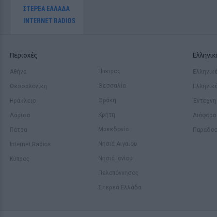
ΣΤΕΡΕΑ ΕΛΛΑΔΑ
INTERNET RADIOS
Περιοχές
Ελληνι
Ηπειρος
Αθήνα
Ελληνικέ
Θεσσαλία
Θεσσαλονίκη
Ελληνικ
Θράκη
Ηράκλειο
Έντεχνη
Κρήτη
Λάρισα
Διάφορα
Μακεδονία
Πάτρα
Παραδοσ
Νησιά Αιγαίου
Internet Radios
Νησιά Ιονίου
Κύπρος
Πελοπόννησος
Στερεά Ελλάδα