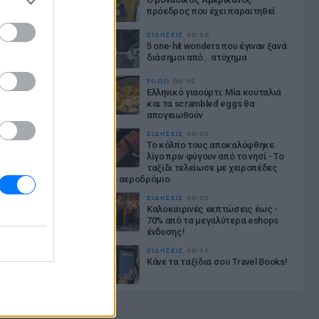
πρόεδρος που έχει παραιτηθεί
LISTEN LIVE
ΕΙΔΗΣΕΙΣ
00:56
5 one-hit wonders που έγιναν ξανά
διάσημοι από… ατύχημα
ATION PROFILE
FOOD
00:05
Ελληνικό γιαούρτι: Μία κουταλιά
και τα scrambled eggs θα
απογειωθούν
LISTEN LIVE
ΕΙΔΗΣΕΙΣ
00:03
Το κόλπο τους αποκαλύφθηκε
ATION PROFILE
λίγο πριν φύγουν από το νησί - Το
ταξίδι τελείωσε με χειροπέδες
στο αεροδρόμιο
ΕΙΔΗΣΕΙΣ
00:03
Καλοκαιρινές εκπτώσεις έως -
70% από τα μεγαλύτερα eshops
ένδυσης!
ΕΙΔΗΣΕΙΣ
00:11
Κάνε τα ταξίδια σου Travel Books!
ΕΙΔΗΣΕΙΣ
00:24
Οι «λευκοί χάρτες» της Ευρώπης: