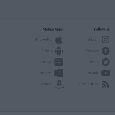
Σε ποιες πόλεις εκτοξεύεται η
χρήση κοκαΐνης
ΕΙΔΗΣΕΙΣ
00:17
Είδη σπιτιού έως -70%
ΣΧΕΣΕΙΣ
00:40
Mobile Apps
Follow Us
Η νέα σχέση δεν έχει
συγκατοίκηση – Και η Charlize
iPhone/iPad
Instagram
Theron το επιβεβαιώνει
BODY+MIND
00:25
Πότε σου χτυπάει καμπανάκι ο
Android
Facebook
θυρεοειδής; Τα σημάδια που δεν
πρέπει να αγνοήσεις
Huawei
Twitter
ΑΝΘΡΩΠΟΙ
00:14
Η γυναίκα που χαρακτηρίζεται «ο
Windows
YouTube
νέος Αϊνστάιν» και το MIT
παραλίγο να την ... χάσει
Amazon
Newsfeed RSS
ΕΙΔΗΣΕΙΣ
07:00
Explainer: Γιατί οι πλούσιοι Κινέζοι
παρατάνε τις ευρωπαϊκές
πολυτέλειες
ΕΙΔΗΣΕΙΣ
00:22
Τι αποκαλύπτει έρευνα στο
αρχαιότερο DNA της Αιγύπτου