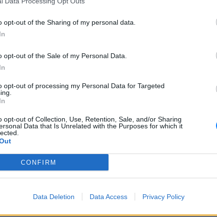
l Data Processing Opt Outs
ΕΙΔΉΣΕΙΣ
NEWS
o opt-out of the Sharing of my personal data.
Ελλάδα
In
ST
o opt-out of the Sale of my Personal Data.
In
81
ΕΛΛΗΝΙΚΆ ΛΑΪΚΆ
GREEK MUSIC
to opt-out of processing my Personal Data for Targeted
ing.
Ελλάδα
ST
In
o opt-out of Collection, Use, Retention, Sale, and/or Sharing
ersonal Data that Is Unrelated with the Purposes for which it
lected.
Out
CONFIRM
Data Deletion
Data Access
Privacy Policy