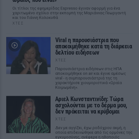
Οι τίτλοι της εφημερίδας Espresso έγιναν αφορμή για ένα
χαριτωμένο σχόλιο στην εκπομπή της Μαριάννας Γεωργαντή
και του Γιάννη Κολοκυθά
ΧΤΕΣ
Viral η παρουσιάστρια που
αποκοιμήθηκε κατά τη διάρκεια
δελτίου ειδήσεων
ΧΤΕΣ
Παρουσιάστρια ειδήσεων στις ΗΠΑ
αποκοιμήθηκε on air και έγινε αμέσως
viral - η συμπαρουσιάστριά της τη
χαρακτήρισε χιουμοριστικά «Ωραία
Κοιμωμένη».
Αριελ Κωνσταντινίδη: Τώρα
ασχολούνται με το δέρμα μου,
δεν πρόκειται να κρύβομαι
ΧΤΕΣ
Δεν με αγγίζει, έχω ροδόχρου ακμή, η
οποία επιδεινώθηκε από τις ορμόνες της
εγκυμοσύνης, ανέφερε η ηθοποιός