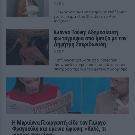
ΧΤΕΣ
Η 24χρονη πρωτοστάτησε σε εκδήλωση
για τη σειρά «The Shards» στο Λος
Αντζελες
Ιωάννα Τούνη: Αδημοσίευτη
φωτογραφία από Ίμπιζα με τον
Δημήτρη Σπυριδωνίδη
ΧΤΕΣ
Η influencer ανέβασε στο Instagram
throwback στιγμιότυπο και ρώτησε τον
σύντροφό της για τον φετινό προορισμό
Η Μαριάννα Γεωργαντή είδε τον Γιώργο
Φραγκούλη και έμεινε άφωνη: «Καλέ, τι
ωραίος που είναι»