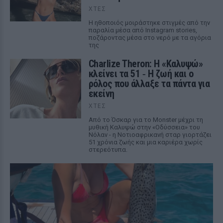
ΧΤΕΣ
Η ηθοποιός μοιράστηκε στιγμές από την
παραλία μέσα από Instagram stories,
ποζάροντας μέσα στο νερό με τα αγόρια
της
Charlize Theron: Η «Καλυψώ»
κλείνει τα 51 ‑ H ζωή και ο
ρόλος που άλλαξε τα πάντα για
εκείνη
ΧΤΕΣ
Από το Όσκαρ για το Monster μέχρι τη
μυθική Καλυψώ στην «Οδύσσεια» του
Νόλαν - η Νοτιοαφρικανή σταρ γιορτάζει
51 χρόνια ζωής και μια καριέρα χωρίς
στερεότυπα.