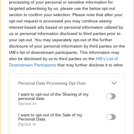
processing of your personal or sensitive information for
targeted advertising by us, please use the below opt-out
section to confirm your selection. Please note that after your
opt-out request is processed you may continue seeing
interest-based ads based on personal information utilized by
ΔΕΙΤΕ ΕΠΙΣΗΣ
us or personal information disclosed to third parties prior to
your opt-out. You may separately opt-out of the further
ΣΤΗΝ ΙΔΙΑ ΚΑΤΗΓΟΡΙΑ
disclosure of your personal information by third parties on the
IAB’s list of downstream participants. This information may
Χρήστος Δάντης: «Συνάδελφοι
also be disclosed by us to third parties on the
IAB’s List of
προσπαθούν να ξεχάσουν ότι
Downstream Participants
that may further disclose it to other
έγραψα το """"My Number
third parties.
One""""»
Personal Data Processing Opt Outs
ΧΤΕΣ
Ο συνθέτης μίλησε ανοιχτά για την
I want to opt-out of the Sharing of my
αχαριστία που βιώνει στον χώρο της
personal data.
μουσικής, 22 χρόνια μετά τη νίκη της
Opted In
Ελλάδας στη Eurovision.
I want to opt-out of the Sale of my
Νεαρός στο λιμάνι του Πειραιά:
Personal Data.
«Πάω διακοπές έναν μήνα» ‑ Η
Opted In
απίθανη ατάκα στην κάμερα του