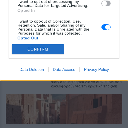
MEGA
I want to opt-out of processing my
Personal Data for Targeted Advertising.
ΧΤΕΣ
Opted In
Η κάμερα της εκπομπής «Κοινωνία Ώρα
MEGA» κατέγραψε τη διασκεδαστική
I want to opt-out of Collection, Use,
στιγμή από το λιμάνι του Πειραιά, την
Retention, Sale, and/or Sharing of my
Personal Data that Is Unrelated with the
Παρασκευή 7 Αυγούστου.
Purposes for which it was collected.
Opted Out
Η Ελένη Βουλγαράκη ξεσπά για
τις φήμες χωρισμού με τον
CONFIRM
Ιωαννίδη: «Διασταυρώστε
καμία πληροφορία πριν
εκτοξεύσετε τη βλακεία σας»
Data Deletion
Data Access
Privacy Policy
ΧΤΕΣ
Η παραγωγός ραδιοφώνου ανάρτησε
story στο Instagram για να διαψεύσει όσα
κυκλοφορούν για την ερωτική της ζωή