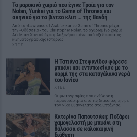
Το μαροκινό χωριό που έγινε Τροία για τον
Nolan, Yunkai για το Game of Thrones και
σκηνικό για το βίντεο κλιπ ... της Βανδή
Από το «Lawrence of Arabia» και το Game of Thrones μέχρι
την «Οδύσσεια» του Christopher Nolan, το οχυρωμένο χωριό
Αΐτ Μπεν Χαντού έχει φιλοξενήσει πάνω από έξι δεκαετίες
κινηματογραφικής ιστορίας
ΧΤΕΣ
Η Τατιάνα Στεφανίδου φόρεσε
μπικίνι και εντυπωσίασε με το
κορμί της στα καταγάλανα νερά
του Ιονίου
ΧΤΕΣ
Οι φωτογραφίες που ανέβασε η
παρουσιάστρια από τις διακοπές της με
τον Νίκο Ευαγγελάτο στα Επτάνησα
Κατερίνα Παπουτσάκη: Ποζάρει
χαμογελαστή με μπικίνι στη
θάλασσα σε καλοκαιρινή
διάθεση