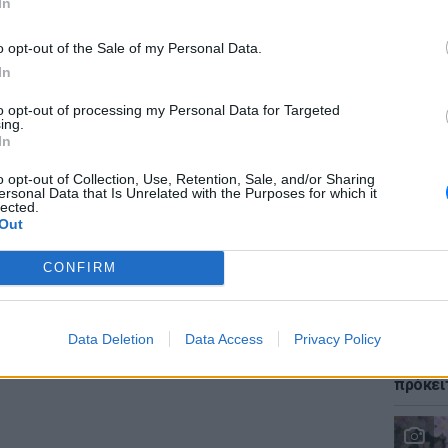
In
 τρομερή σχέση ανάμεσα στην
ς από κοντά και την απώλεια της όρασης.
o opt-out of the Sale of my Personal Data.
α σας ή να αποκτήσετε πονοκέφαλο, αλλά δεν
In
βης.
ΕΙΔΗΣΕΙ
to opt-out of processing my Personal Data for Targeted
Φωτιά 
ing.
«ήρωες
In
ά να γλιτώσεις το κρύωμα
τους έ
o opt-out of Collection, Use, Retention, Sale, and/or Sharing
ersonal Data that Is Unrelated with the Purposes for which it
lected.
ταμίνη C δεν θα σας εμποδίσει να
Out
ήδη κρυολογήσει, η βιταμίνη C θα μπορούσε
να απομακρυνθούν γρηγορότερα.
CONFIRM
ΔΙΑΦΗΜΙΣΗ
LIFESTY
Data Deletion
Data Access
Privacy Policy
Αριελ 
ασχολο
πρόκει