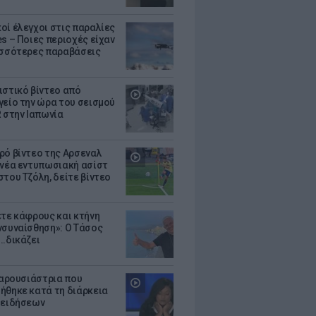
οί έλεγχοι στις παραλίες
es – Ποιες περιοχές είχαν
ισσότερες παραβάσεις
ιστικό βίντεο από
γείο την ώρα του σεισμού
R στην Ιαπωνία
ρό βίντεο της Αρσεναλ
 νέα εντυπωσιακή ασίστ
στου Τζόλη, δείτε βίντεο
ετε κάφρους και κτήνη
νσυναίσθηση»: Ο Τάσος
..δικάζει
 παρουσιάστρια που
ήθηκε κατά τη διάρκεια
 ειδήσεων