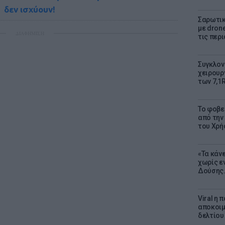
δεν ισχύουν!
Σαρωτικ
με dron
ΔΙΑΦΗΜΙΣΗ
τις περ
Συγκλον
χειρουρ
των 7,1
Το φοβε
από την
του Χρή
«Τα κάν
χωρίς ε
Δούσης.
Viral η
αποκοιμ
δελτίου