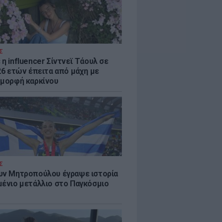
Σ
η influencer Σίντνεϊ Τάουλ σε
26 ετών έπειτα από μάχη με
 μορφή καρκίνου
Σ
υν Μητροπούλου έγραψε ιστορία
μένιο μετάλλιο στο Παγκόσμιο