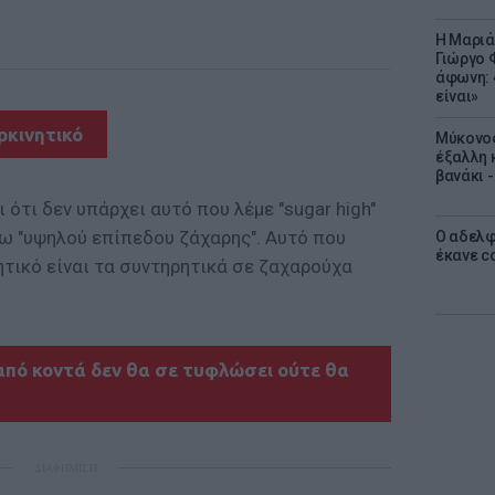
Η Μαριά
Γιώργο 
άφωνη: 
είναι»
ρκινητικό
Μύκονος
έξαλλη 
βανάκι 
ι ότι δεν υπάρχει αυτό που λέμε "sugar high"
ω "υψηλού επίπεδου ζάχαρης". Αυτό που
Ο αδελφ
έκανε c
ητικό είναι τα συντηρητικά σε ζαχαρούχα
από κοντά δεν θα σε τυφλώσει ούτε θα
ΔΙΑΦΗΜΙΣΗ