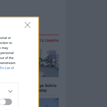
sonal or
ΔΙΑΒΑΣΤΕ ΣΗΜΕΡΑ
ection to
ou may
 personal
out of the
 downstream
B’s List of
Σ
ο Ρίκο: Διανομή νερού με δελτίο
ω παρατεταμένης ξηρασίας