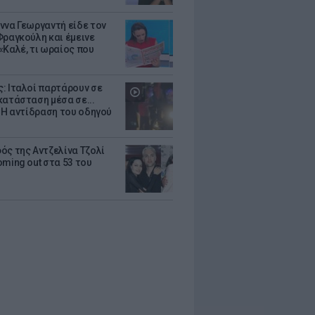
ννα Γεωργαντή είδε τον
Φραγκούλη και έμεινε
«Καλέ, τι ωραίος που
: Ιταλοί παρτάρουν σε
κατάσταση μέσα σε...
- Η αντίδραση του οδηγού
ός της Αντζελίνα Τζολί
oming out στα 53 του