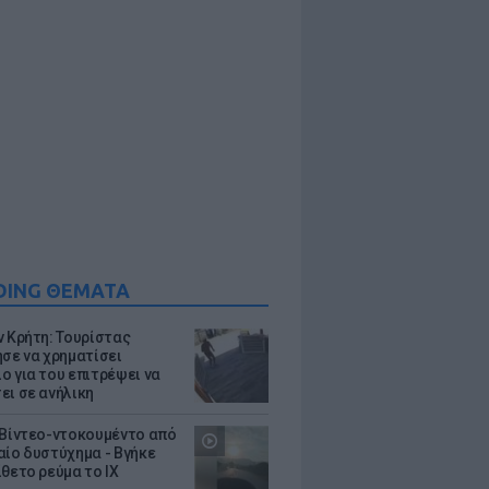
DING ΘΕΜΑΤΑ
ν Κρήτη: Τουρίστας
ησε να χρηματίσει
ο για του επιτρέψει να
ει σε ανήλικη
 Βίντεο-ντοκουμέντο από
αίο δυστύχημα - Βγήκε
ίθετο ρεύμα το ΙΧ