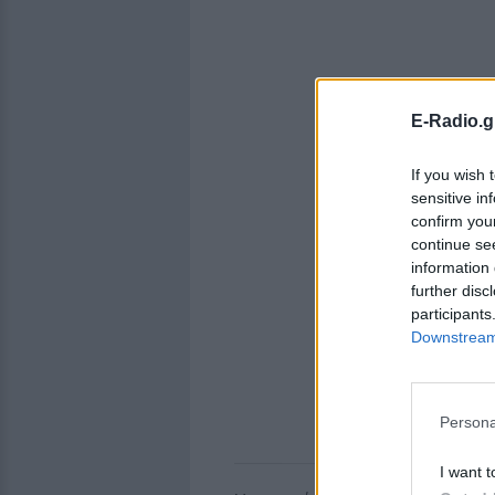
E-Radio.g
If you wish 
sensitive in
confirm you
continue se
information 
further disc
participants
Downstream 
Persona
I want t