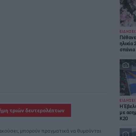
ΕΙΔΗΣΕΙ
Πέθανε 
ηλικία 
σπάνια
ΕΙΔΗΣΕΙ
Η Έβελ
νήμη τριών δευτερολέπτων
με αση
Κ20
ακούσει, μπορούν πραγματικά να θυμούνται