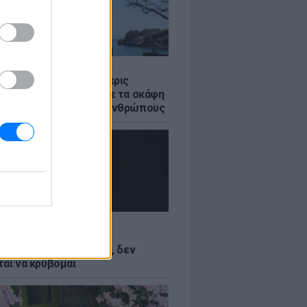
Σ
στο Ρέθυμνο: Οι τέσσερις
 της θάλασσας» που με τα σκάφη
σωσαν πάνω από 100 ανθρώπους
LE
Κωνσταντινίδη: Τώρα
ύνται με το δέρμα μου, δεν
ται να κρύβομαι