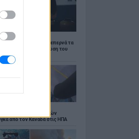
Σ
α «φωτιά»: Η βενζίνη ξεπερνά τα
 το λίτρο παρά την πτώση του
πετρελαίου διεθνώς
Σ
κή μεταφορά 30 φαλαινών
γκα από τον Καναδά στις ΗΠΑ