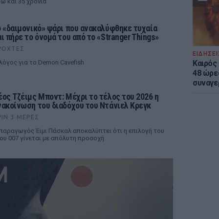
ώ και 35 χρόνια
ο «δαιμονικό» ψάρι που ανακαλύφθηκε τυχαία
αι πήρε το όνομά του από το «Stranger Things»
ΡΟΧΤΈΣ
ΕΙΔΗΣΕΙ
Καιρός 
λόγος για το Demon Cavefish
48 ώρε
συναγε
έος Τζέιμς Μποντ: Μέχρι το τέλος του 2026 η
νακοίνωση του διαδόχου του Ντάνιελ Κρεγκ
ΡΙΝ 3 ΜΈΡΕΣ
παραγωγός Έιμι Πάσκαλ αποκαλύπτει ότι η επιλογή του
ου 007 γίνεται με απόλυτη προσοχή