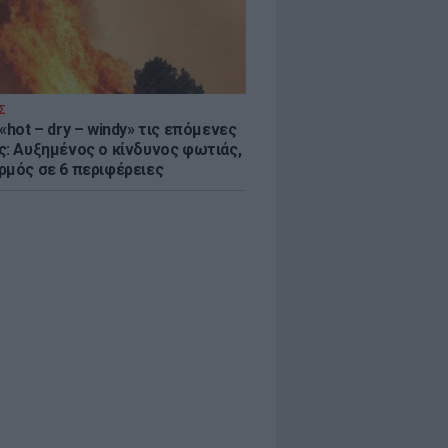
Σ
«hot – dry – windy» τις επόμενες
ς: Αυξημένος ο κίνδυνος φωτιάς,
ρμός σε 6 περιφέρειες