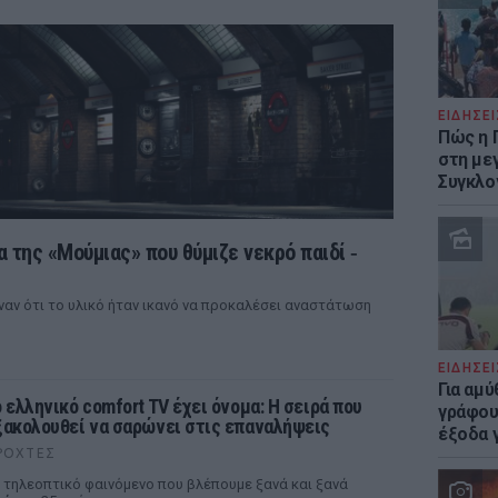
ΕΙΔΗΣΕΙ
Πώς η 
στη με
Συγκλο
 της «Μούμιας» που θύμιζε νεκρό παιδί ‑
ναν ότι το υλικό ήταν ικανό να προκαλέσει αναστάτωση
ΕΙΔΗΣΕΙ
Για αμ
ο ελληνικό comfort TV έχει όνομα: Η σειρά που
γράφου
ξακολουθεί να σαρώνει στις επαναλήψεις
έξοδα γ
ΡΟΧΤΈΣ
 τηλεοπτικό φαινόμενο που βλέπουμε ξανά και ξανά