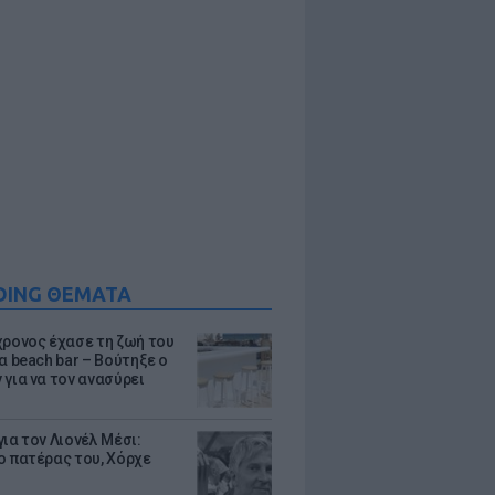
DING ΘΕΜΑΤΑ
χρονος έχασε τη ζωή του
α beach bar – Βούτηξε ο
 για να τον ανασύρει
ια τον Λιονέλ Μέσι:
ο πατέρας του, Χόρχε