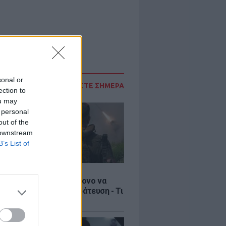
sonal or
ΔΙΑΒΑΣΤΕ ΣΗΜΕΡΑ
ection to
ou may
 personal
out of the
 downstream
B’s List of
Σ
ία: Βίντεο σοκ με 19χρονο να
αι με τη βία για επιστράτευση - Τι
ο «busification»