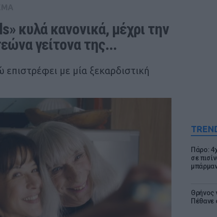
ΕΜΑ
ls» κυλά κανονικά, μέχρι την 
εώνα γείτονα της...
 επιστρέφει με μία ξεκαρδιστική
TREN
Πάρο: 4
σε πισίν
μπάρμαν
Θρήνος γ
Πέθανε 