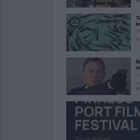
εδ
Τ
κ
Π
Ο 
Ν
α
Π
Η 
νέ