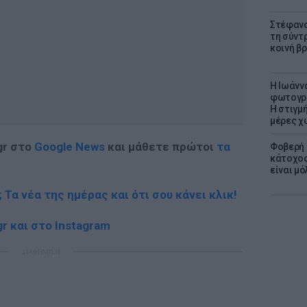
Στέφανο
τη σύντ
κοινή β
H Ιωάνν
φωτογρα
Η στιγμή
μέρες χ
gr στο
Google News
και μάθετε πρώτοι
τα
Φοβερή 
κάτοχος
είναι μό
; Τα νέα της ημέρας και ότι σου κάνει κλικ!
r και στο Instagram
ΔΙΑΦΗΜΙΣΗ