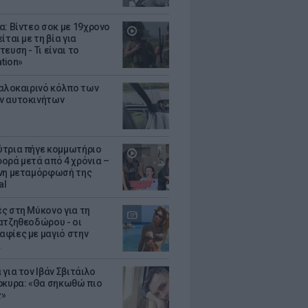
α: Βίντεο σοκ με 19χρονο
ίται με τη βία για
ευση - Τι είναι το
ation»
καλοκαιρινό κόλπο των
ν αυτοκινήτων
τρια πήγε κομμωτήριο
ορά μετά από 4 χρόνια –
νη μεταμόρφωσή της
al
ς στη Μύκονο για τη
ατζηθεοδώρου - οι
φίες με μαγιό στην
α
για τον Ιβάν Σβιτάιλο
ρκυρα: «Θα σηκωθώ πιο
ς»