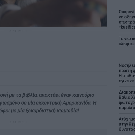
Ουκρανί
να οδηγε
επιστράτ
«busific
ΔΙΑΦΗΜΙΣΗ
Το νέο 
κλεφτώ
Νοσηλεύ
πρώτη φ
Η απίθα
έγινε vir
Διακοπέ
ονή με τα βιβλία, αποκτάει έναν καινούριο
Βάλια Χ
φιεσμένο σε μία εκκεντρική Αμερικανίδα. Η
φωτογρα
παραλί
φει με μία ξεκαρδιστική κωμωδία!
Ατύχημα 
ΔΙΑΦΗΜΙΣΗ
στην Κέ
δυνατό