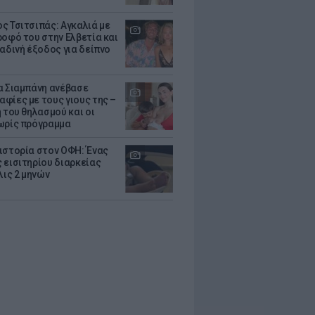
ς Τσιτσιπάς: Αγκαλιά με
ροφό του στην Ελβετία και
ραδινή έξοδος για δείπνο
α Σιαμπάνη ανέβασε
φίες με τους γιους της –
 του θηλασμού και οι
ωρίς πρόγραμμα
ιστορία στον ΟΦΗ: Ένας
 εισιτηρίου διαρκείας
λις 2 μηνών