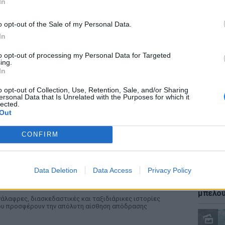
In
ΡΙΑ
o opt-out of the Sale of my Personal Data.
 one‑hit wonders που έγιναν ξανά διάσημοι από…
In
τύχημα
ΉΜΕΡΑ
to opt-out of processing my Personal Data for Targeted
ΕΙΔΗΣΕΙ
ing.
τύχη δεν προβλέπεται, αλλά όταν χαμογελάσει,
Καύσιμ
In
οδεικνύει ότι ορισμένα τραγούδια έχουν πολύ
2 ευρώ
ρισσότερες «ζωές» από όσες νομίζαμε
αργού 
o opt-out of Collection, Use, Retention, Sale, and/or Sharing
ersonal Data that Is Unrelated with the Purposes for which it
 κωμωδία που σατίρισε τον νεοπλουτισμό και
lected.
αραμένει επίκαιρη
Out
ΤΕΣ
CONFIRM
8 επεισόδια γέλιου: Η σειρά του Χάρη Ρώμα που αξίζει
 δούμε ξανά στις επαναλήψεις
Data Deletion
Data Access
Privacy Policy
ταινίες του Netflix για να δεις στις διακοπές
ΕΙΔΗΣΕΙ
Ιστορι
ΤΕΣ
μπελού
άλαφρες, διασκεδαστικές και ταξιδιάρικες ιστορίες
υ προσφέρουν την απόλυτη αίσθηση απόδρασης