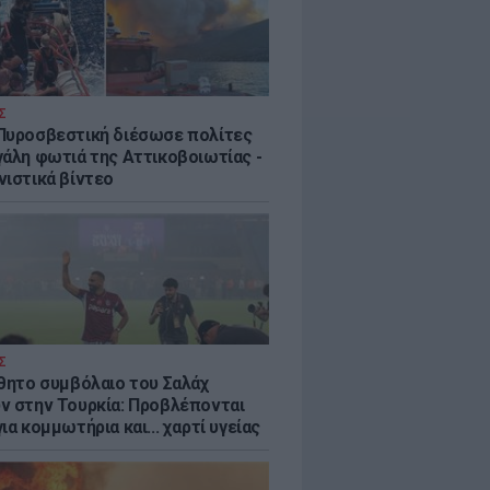
Σ
Πυροσβεστική διέσωσε πολίτες
γάλη φωτιά της Αττικοβοιωτίας -
νιστικά βίντεο
Σ
ύθητο συμβόλαιο του Σαλάχ
ν στην Τουρκία: Προβλέπονται
ια κομμωτήρια και... χαρτί υγείας