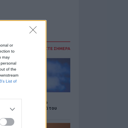
sonal or
ΔΙΑΒΑΣΤΕ ΣΗΜΕΡΑ
ection to
ou may
 personal
out of the
 downstream
B’s List of
LE
γος Παράσχος ξανά στο
μείο για θεραπεία κατά του
ου