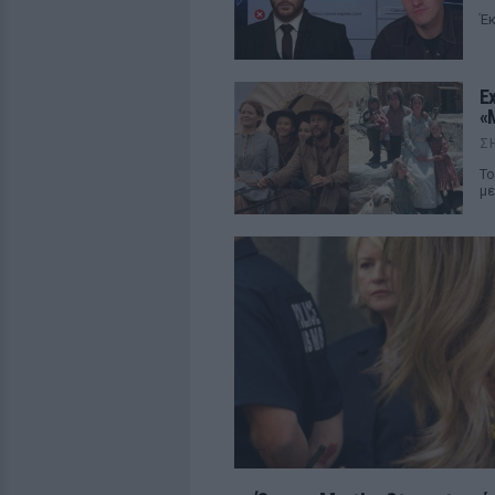
Έκ
E
«
Σ
Το
με