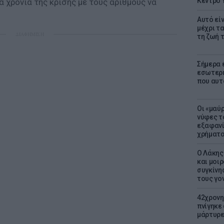
Κέντρο 
α χρόνια της κρίσης με τους αριθμούς να
Αυτό εί
μέχρι τ
ΔΙΑΦΗΜΙΣΗ
τη ζωή 
Σήμερα 
εσωτερι
που αυτ
Οι «μαύ
νύφες τ
εξαφανί
χρήματ
Ο Λάκης
και μοι
συγκίνησ
τους γον
42χρονη
πνίγηκε
μάρτυρε