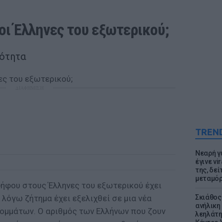
 οι Έλληνες του εξωτερικού;
κότητα
ΔΙΑΦΗΜΙΣΗ
TREN
Νεαρή γ
έγινε vi
της, δε
μεταμό
ψήφου στους Έλληνες του εξωτερικού έχει
ν λόγω ζήτημα έχει εξελιχθεί σε μια νέα
Σκιάθος:
ανήλικη 
κομμάτων. Ο αριθμός των Ελλήνων που ζουν
λεηλάτη