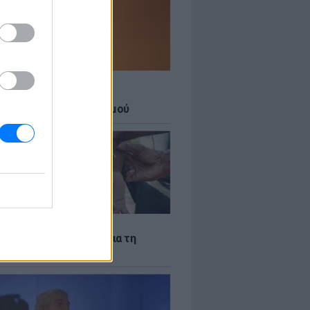
Σ
 27 μεγάλες πόλεις στο
ερο επίπεδο συναγερμού
Σ
ακίστηκε ο Αφγανός για τη
νία της 38χρονης