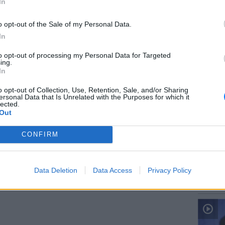
In
; Τα νέα της ημέρας και ότι σου κάνει κλικ!
o opt-out of the Sale of my Personal Data.
In
r και στο Instagram
to opt-out of processing my Personal Data for Targeted
ΔΙΑΦΗΜΙΣΗ
ΕΙΔΗΣΕΙ
ing.
Ιταλία:
In
υψηλότ
o opt-out of Collection, Use, Retention, Sale, and/or Sharing
ersonal Data that Is Unrelated with the Purposes for which it
lected.
Out
CONFIRM
ΕΙΔΗΣΕΙ
Data Deletion
Data Access
Privacy Policy
Προφυλ
δολοφο