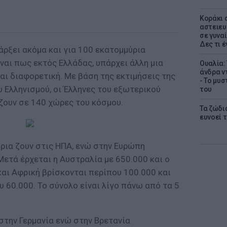
Kοράκι 
αστειευ
σε γυναί
Δες τι έ
άρξει ακόμα και για 100 εκατομμύρια
ίναι πως εκτός Ελλάδας, υπάρχει άλλη μια
Ουαλία:
άνδρα ν
αι διαφορετική. Με βάση της εκτιμήσεις της
- Το μυ
 Ελληνισμού, οι Έλληνες του εξωτερικού
του
 ζουν σε 140 χώρες του κόσμου.
Τα ζώδια
ευνοεί 
ρια ζουν στις ΗΠΑ, ενώ στην Ευρώπη
Μετά έρχεται η Αυστραλία με 650.000 και ο
και Αφρική βρίσκονται περίπου 100.000 και
υ 60.000. Το σύνολο είναι λίγο πάνω από τα 5
στην Γερμανία ενώ στην Βρετανία