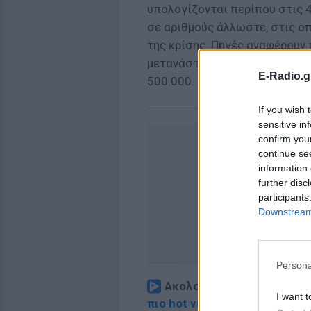
υπολογίζονται περίπου στις 4
σε αριθμούς άλλωστε, στις ο
της κρίσης. Πηγές αναφέρουν
μετανάστευσε στο εξωτερικό α
E-Radio.g
500.000.
If you wish 
sensitive in
confirm you
continue se
information 
further disc
participants
Downstream 
Persona
Ακολουθήστε το E-Radio.
I want t
πιο hot νέα
.