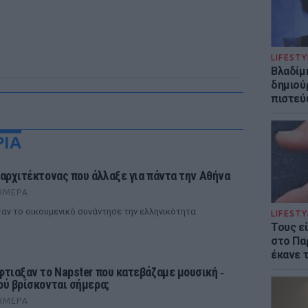
LIFESTY
Βλαδίμη
δημιού
πιστεύ
ΡΙΑ
 αρχιτέκτονας που άλλαξε για πάντα την Αθήνα
ΉΜΕΡΑ
αν το οικουμενικό συνάντησε την ελληνικότητα
LIFESTY
Τους ε
στο Πα
έκανε 
φτιαξαν το Napster που κατεβάζαμε μουσική ‑
ού βρίσκονται σήμερα;
ΉΜΕΡΑ