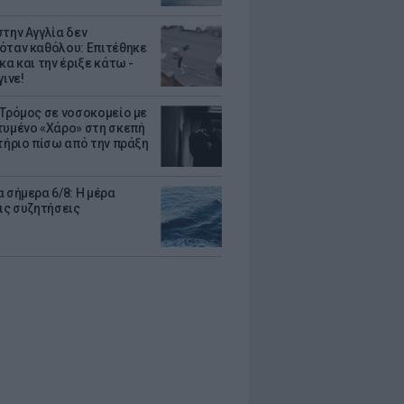
στην Αγγλία δεν
όταν καθόλου: Επιτέθηκε
κα και την έριξε κάτω -
γινε!
 Τρόμος σε νοσοκομείο με
τυμένο «Χάρο» στη σκεπή
στήριο πίσω από την πράξη
 σήμερα 6/8: Η μέρα
τις συζητήσεις