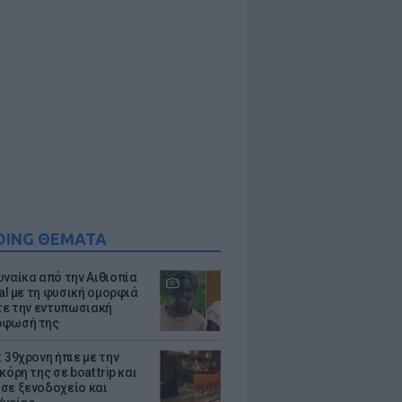
DING ΘΕΜΑΤΑ
υναίκα από την Αιθιοπία
ral με τη φυσική ομορφιά
ίτε την εντυπωσιακή
ρφωσή της
 39χρονη ήπιε με την
κόρη της σε boat trip και
σε ξενοδοχείο και