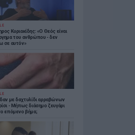
LE
ρος Κυριακίδης: «Ο Θεός είναι
ργημα του ανθρώπου - δεν
ω σε αυτόν»
LE
ίδαν με δαχτυλίδι αρραβώνων
ρίσι - Μήπως διάσημο ζευγάρι
το επόμενο βήμα;