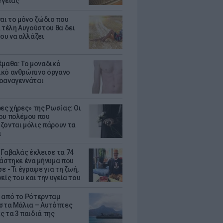
Υγείας
ναι το μόνο ζώδιο που
α τέλη Αυγούστου θα δει
του να αλλάζει
έμαθα: Το μοναδικό
κό ανθρώπινο όργανο
οαναγεννάται
ρες χήρες» της Ρωσίας: Οι
ου πολέμου που
ζονται μόλις πάρουν τα
α
 Γαβαλάς έκλεισε τα 74
ράστηκε ένα μήνυμα που
ε - Τι έγραψε για τη ζωή,
είς του και την υγεία του
 από το Ρότερνταμ
 στα Μάλια – Αυτόπτες
ς τα 3 παιδιά της