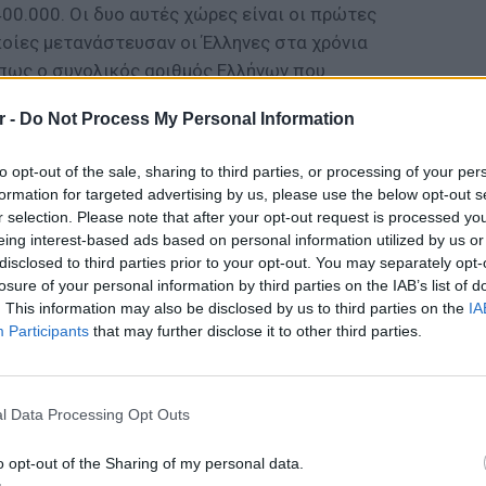
00.000. Οι δυο αυτές χώρες είναι οι πρώτες
ποίες μετανάστευσαν οι Έλληνες στα χρόνια
 πως ο συνολικός αριθμός Ελλήνων που
πό το 2010 μέχρι και το 2016, αγγίζει τις
r -
Do Not Process My Personal Information
ΔΙΑΦΗΜΙΣΗ
to opt-out of the sale, sharing to third parties, or processing of your per
formation for targeted advertising by us, please use the below opt-out s
r selection. Please note that after your opt-out request is processed y
eing interest-based ads based on personal information utilized by us or
disclosed to third parties prior to your opt-out. You may separately opt-
losure of your personal information by third parties on the IAB’s list of
. This information may also be disclosed by us to third parties on the
IA
Participants
that may further disclose it to other third parties.
LIFESTY
O Γιώρ
νοσοκο
l Data Processing Opt Outs
καρκίν
gr στο
Google News
και μάθετε πρώτοι
τα
o opt-out of the Sharing of my personal data.