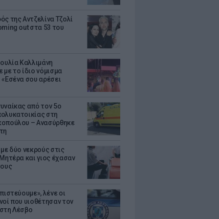
ός της Αντζελίνα Τζολί
oming out στα 53 του
Ιουλία Καλλιμάνη
 με το ίδιο νόμισμα
 «Εσένα σου αρέσει
υναίκας από τον 5ο
ολυκατοικίας στη
οπούλου – Ανασύρθηκε
τη
 με δύο νεκρούς στις
 Μητέρα και γιος έχασαν
τους
πιστεύουμε», λένε οι
νοί που υιοθέτησαν τον
στη Λέσβο