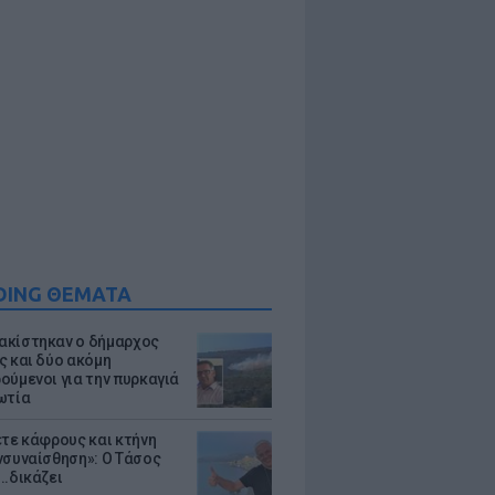
DING ΘΕΜΑΤΑ
κίστηκαν ο δήμαρχος
ς και δύο ακόμη
ούμενοι για την πυρκαγιά
ωτία
ετε κάφρους και κτήνη
νσυναίσθηση»: Ο Τάσος
..δικάζει