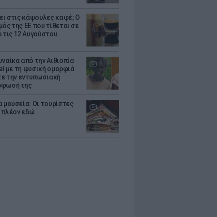
ζει στις κάψουλες καφέ; Ο
μός της ΕΕ που τίθεται σε
ό τις 12 Αυγούστου
υναίκα από την Αιθιοπία
ral με τη φυσική ομορφιά
ίτε την εντυπωσιακή
ρφωσή της
α μουσεία: Οι τουρίστες
 πλέον εδώ