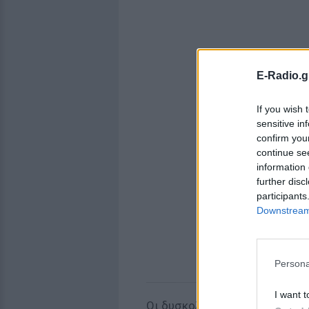
E-Radio.g
If you wish 
sensitive in
confirm you
continue se
information 
further disc
participants
Downstream 
Persona
I want t
Οι δυσκολίες φαίνεται πως π