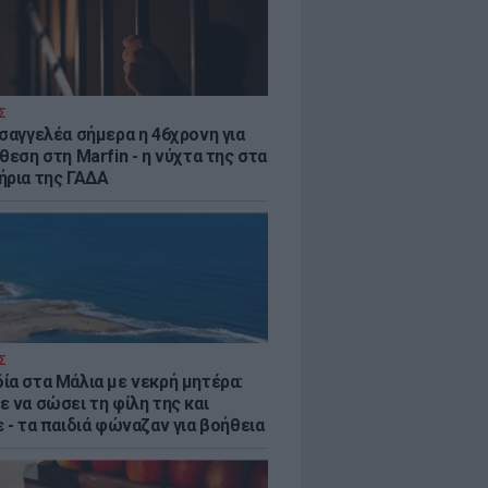
Σ
ισαγγελέα σήμερα η 46χρονη για
θεση στη Marfin - η νύχτα της στα
ήρια της ΓΑΔΑ
Σ
ία στα Μάλια με νεκρή μητέρα:
 να σώσει τη φίλη της και
 - τα παιδιά φώναζαν για βοήθεια