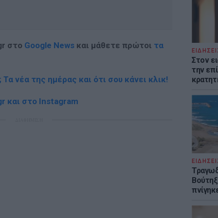
gr στο
Google News
και μάθετε πρώτοι
τα
ΕΙΔΗΣΕΙ
Στον ε
την επί
; Τα νέα της ημέρας και ότι σου κάνει κλικ!
κρατητ
r και στο Instagram
ΔΙΑΦΗΜΙΣΗ
ΕΙΔΗΣΕΙ
Τραγωδ
Βούτηξε
πνίγηκε