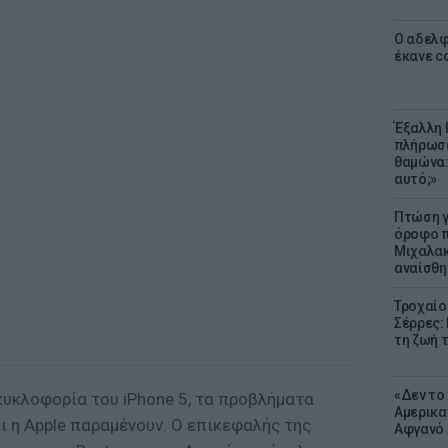
Ο αδελφ
έκανε c
Έξαλλη 
πλήρωσε
θαμώνα:
αυτό;»
Πτώση γ
όροφο π
Μιχαλακ
αναίσθη
Τροχαίο
Σέρρες:
τη ζωή 
«Δεν το 
κυκλοφορία του iPhone 5, τα προβλήματα
Αμερικα
 η Apple παραμένουν. Ο επικεφαλής της
Αφγανό 