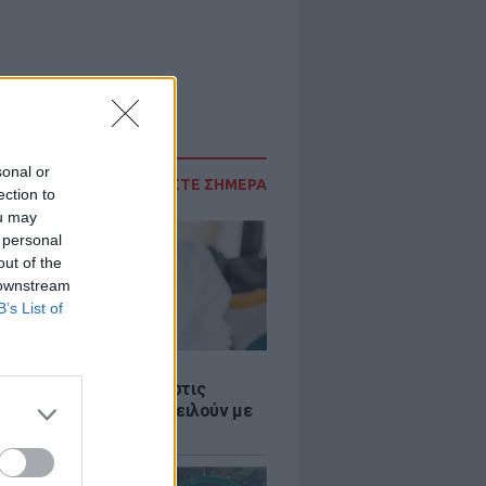
sonal or
ΔΙΑΒΑΣΤΕ ΣΗΜΕΡΑ
ection to
ou may
 personal
out of the
 downstream
B’s List of
Σ
 παροχές: Οι παγίδες στις
ρές χρημάτων που απειλούν με