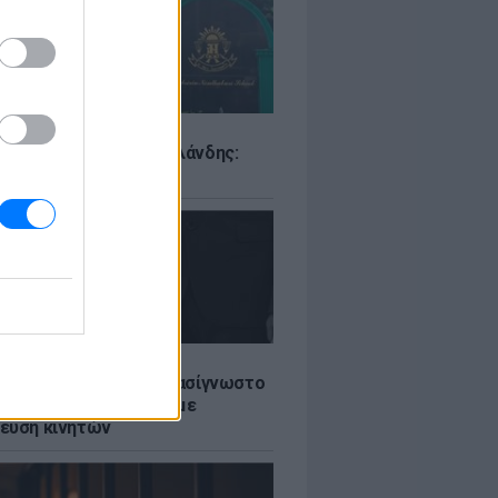
Σ
ιό σε σχολείο της Ταϊλάνδης:
ς άνοιξε πυρ
LE
ή γαμήλια γιορτή για πασίγνωστο
ι σε πολυτελές κτήμα με
ευση κινητών