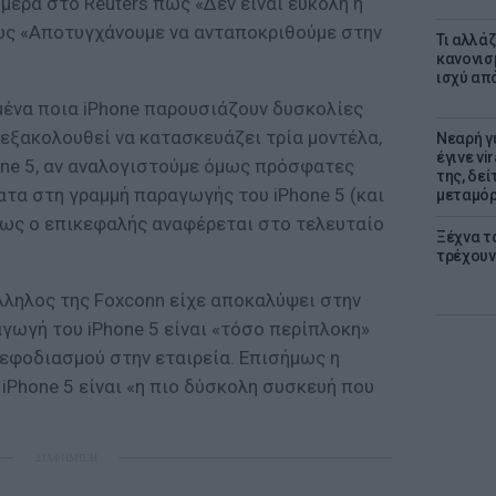
ήμερα στο Reuters πως «Δεν είναι εύκολη η
ως «Αποτυγχάνουμε να ανταποκριθούμε στην
Τι αλλά
κανονισ
ισχύ απ
μένα ποια iPhone παρουσιάζουν δυσκολίες
 εξακολουθεί να κατασκευάζει τρία μοντέλα,
Νεαρή γ
έγινε vi
Phone 5, αν αναλογιστούμε όμως πρόσφατες
της, δε
τα στη γραμμή παραγωγής του iPhone 5 (και
μεταμό
ο πως ο επικεφαλής αναφέρεται στο τελευταίο
Ξέχνα τ
τρέχουν
λληλος της Foxconn είχε αποκαλύψει στην
ραγωγή του iPhone 5 είναι «τόσο περίπλοκη»
εφοδιασμού στην εταιρεία. Επισήμως η
iPhone 5 είναι «η πιο δύσκολη συσκευή που
ΔΙΑΦΗΜΙΣΗ