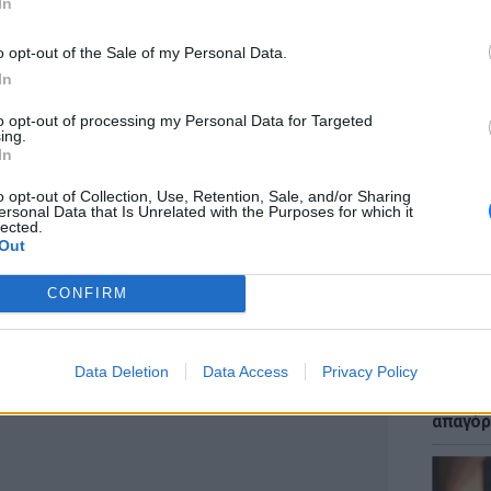
In
πό την ενσωμάτωση νέων τεχνολογιών, όπως
 εργαζόμενοι της Foxconn αντιμετωπίζουν την
o opt-out of the Sale of my Personal Data.
τόσο πολλά στοιχεία μέσα σε ένα αρκετά
In
to opt-out of processing my Personal Data for Targeted
ΕΙΔΗΣΕΙ
ing.
Μακελε
ά ευχαριστημένη είναι από την κατάσταση. Το
In
Μαθητή
ουσιάζει σημαντική έλλειψη στην αγορά, με
o opt-out of Collection, Use, Retention, Sale, and/or Sharing
ρεις με τέσσερις εβδομάδες, τόσο στο
ersonal Data that Is Unrelated with the Purposes for which it
lected.
όσο και στα καταστήματα των παρόχων
Out
CONFIRM
ΔΙΑΦΗΜΙΣΗ
LIFESTY
Data Deletion
Data Access
Privacy Policy
Μυστικ
ζευγάρ
απαγόρ