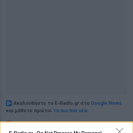
Ακολουθήστε το E-Radio.gr στο
Google News
και μάθετε πρώτοι
τα πιο hot νέα
.
Διαβάστε περισσότερα θέματα για
Μόδα
,
Ομορφιά
,
Σχέσεις
και φυσικά
Celebrities
στο νέο