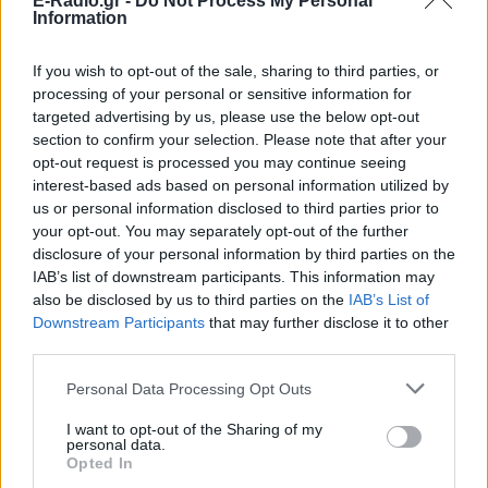
E-Radio.gr -
Do Not Process My Personal
Information
Pink.gr
!
Ακολουθήστε το E-Radio.gr και στο Instagram
If you wish to opt-out of the sale, sharing to third parties, or
processing of your personal or sensitive information for
ΔΙΑΦΗΜΙΣΗ
targeted advertising by us, please use the below opt-out
section to confirm your selection. Please note that after your
opt-out request is processed you may continue seeing
interest-based ads based on personal information utilized by
us or personal information disclosed to third parties prior to
your opt-out. You may separately opt-out of the further
disclosure of your personal information by third parties on the
IAB’s list of downstream participants. This information may
also be disclosed by us to third parties on the
IAB’s List of
Downstream Participants
that may further disclose it to other
third parties.
Personal Data Processing Opt Outs
I want to opt-out of the Sharing of my
personal data.
Opted In