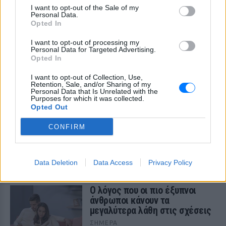
I want to opt-out of the Sale of my
Personal Data.
Opted In
I want to opt-out of processing my
Personal Data for Targeted Advertising.
Opted In
ΔΕΙΤΕ ΕΠΙΣΗΣ
I want to opt-out of Collection, Use,
Retention, Sale, and/or Sharing of my
Personal Data that Is Unrelated with the
ΣΤΗΝ ΙΔΙΑ ΚΑΤΗΓΟΡΙΑ
Purposes for which it was collected.
Opted Out
Γιατί γεμίζουμε σπυράκια στις
CONFIRM
διακοπές και πώς θα τα
προλάβεις
ΣΉΜΕΡΑ
Data Deletion
Data Access
Privacy Policy
Τι πρέπει να αλλάξεις
Ο λόγος που οι πιο έξυπνοι
άνθρωποι κάνουν τα
μεγαλύτερα λάθη στις σχέσεις
ΣΉΜΕΡΑ