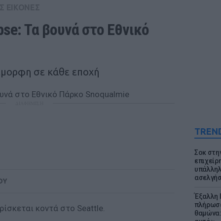
Σ ΕΙΚΟΝΕΣ
se: Τα βουνά στο Εθνικό 
έμορφη σε κάθε εποχή
ΔΙΑΦΗΜΙΣΗ
TREN
Σοκ στη
επιχείρ
υπάλληλ
ασελγήσ
ΟΥ
Έξαλλη 
πλήρωσε
ρίσκεται κοντά στο Seattle.
θαμώνα: