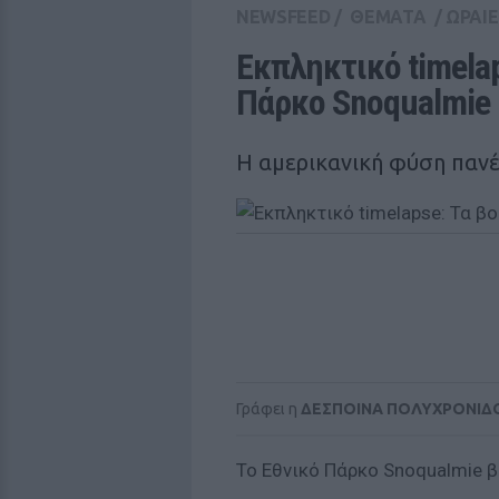
NEWSFEED
/
ΘΕΜΑΤΑ
/
ΩΡΑΙΕ
Εκπληκτικό timelap
Πάρκο Snoqualmie 
H αμερικανική φύση παν
Γράφει η
ΔΕΣΠΟΙΝΑ ΠΟΛΥΧΡΟΝΙΔ
To Εθνικό Πάρκο Snoqualmie β