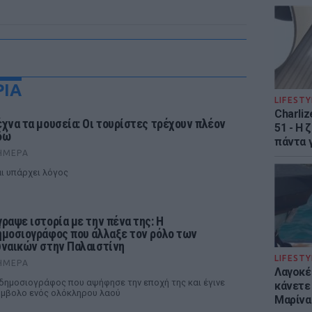
ΡΙΑ
LIFESTY
Charliz
έχνα τα μουσεία: Οι τουρίστες τρέχουν πλέον
51 - H 
δώ
πάντα γ
ΉΜΕΡΑ
ι υπάρχει λόγος
γραψε ιστορία με την πένα της: Η
ημοσιογράφος που άλλαξε τον ρόλο των
υναικών στην Παλαιστίνη
LIFESTY
ΉΜΕΡΑ
Λαγοκέ
δημοσιογράφος που αψήφησε την εποχή της και έγινε
κάνετε 
μβολο ενός ολόκληρου λαού
Μαρίνα