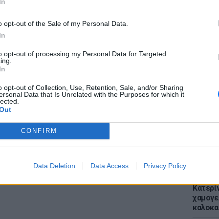
r και στο Instagram
In
ΔΙΑΦΗΜΙΣΗ
o opt-out of the Sale of my Personal Data.
In
to opt-out of processing my Personal Data for Targeted
ΕΙΔΗΣΕΙ
ing.
Απόψε 
In
την επ
προς Κα
o opt-out of Collection, Use, Retention, Sale, and/or Sharing
ersonal Data that Is Unrelated with the Purposes for which it
εισιτήρ
lected.
Out
CONFIRM
Data Deletion
Data Access
Privacy Policy
LIFESTY
Κατερί
χαμογε
καλοκα