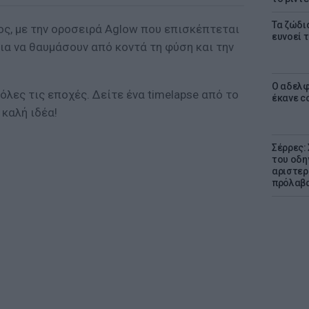
Τα ζώδια
ς, με την οροσειρά Aglow που επισκέπτεται
ευνοεί 
ια να θαυμάσουν από κοντά τη φύση και την
Ο αδελφ
όλες τις εποχές. Δείτε ένα timelapse από το
έκανε c
 καλή ιδέα!
Σέρρες:
του οδη
αριστερ
πρόλαβ