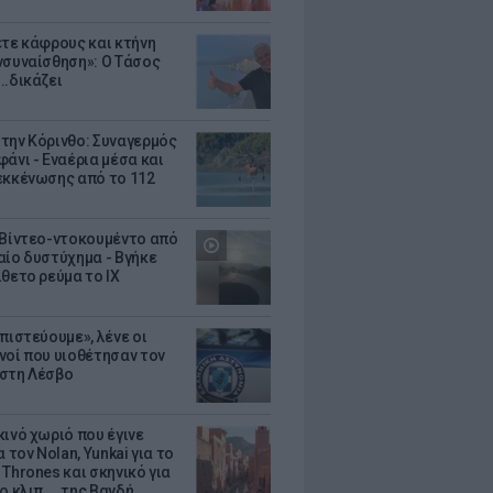
ετε κάφρους και κτήνη
νσυναίσθηση»: Ο Τάσος
..δικάζει
την Κόρινθο: Συναγερμός
άνι - Εναέρια μέσα και
εκκένωσης από το 112
 Βίντεο-ντοκουμέντο από
αίο δυστύχημα - Βγήκε
ίθετο ρεύμα το ΙΧ
πιστεύουμε», λένε οι
νοί που υιοθέτησαν τον
στη Λέσβο
κινό χωριό που έγινε
α τον Nolan, Yunkai για το
Thrones και σκηνικό για
ο κλιπ ... της Βανδή