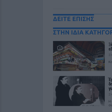
ΔΕΙΤΕ ΕΠΙΣΗΣ
ΣΤΗΝ ΙΔΙΑ ΚΑΤΗΓΟ
Ξ
ε
Σ
Κα
Έ
δ
γ
Σ
Η 
σύ