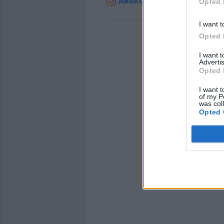
Ακολουθήστε το E-Radio.g
Opted 
I want t
Opted 
I want 
Advertis
Opted 
I want t
of my P
was col
Opted 