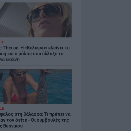
LE
e Theron: Η «Καλυψώ» κλείνει τα
ζωή και ο ρόλος που άλλαξε τα
ια εκείνη
LE
φαλος στη θάλασσα: Τι πρέπει να
αν τον δείτε - Οι συμβουλές της
ς Βερνίκου