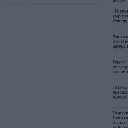
αυτό;»
ΔΙΑΦΗΜΙΣΗ
«Τα κάν
χωρίς ε
Δούσης.
Φωτιά σ
στο Στεφ
μήνυμα 
Σέρρες:
το τροχ
στο αντ
«Δεν το 
Αμερικα
Αφγανό 
Το μαρο
Τροία γι
Game of 
το βίντε