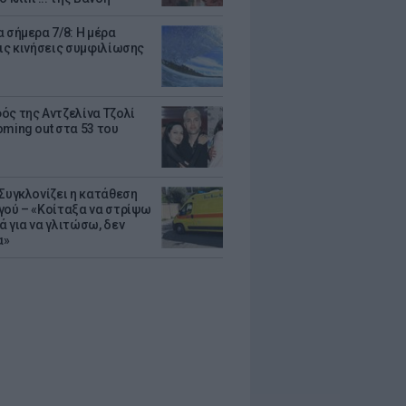
 σήμερα 7/8: Η μέρα
τις κινήσεις συμφιλίωσης
ός της Αντζελίνα Τζολί
oming out στα 53 του
 Συγκλονίζει η κατάθεση
γού – «Κοίταξα να στρίψω
ά για να γλιτώσω, δεν
α»