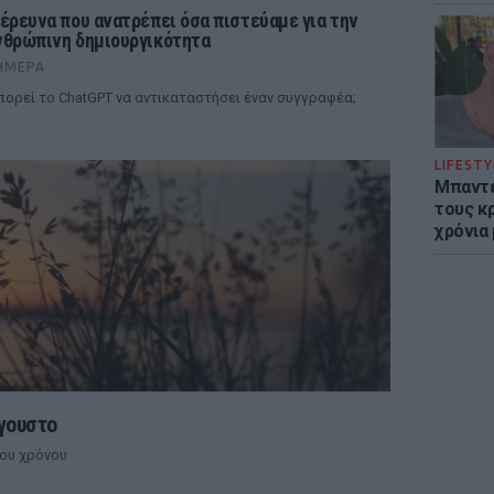
 έρευνα που ανατρέπει όσα πιστεύαμε για την
νθρώπινη δημιουργικότητα
ΉΜΕΡΑ
ορεί το ChatGPT να αντικαταστήσει έναν συγγραφέα;
LIFESTY
Μπαντέ
τους κ
χρόνια
γουστο
του χρόνου