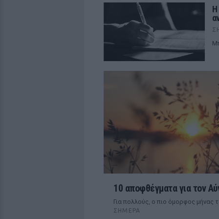
Η
α
Σ
Mπ
10 αποφθέγματα για τον Αύ
Για πολλούς, ο πιο όμορφος μήνας 
ΣΉΜΕΡΑ