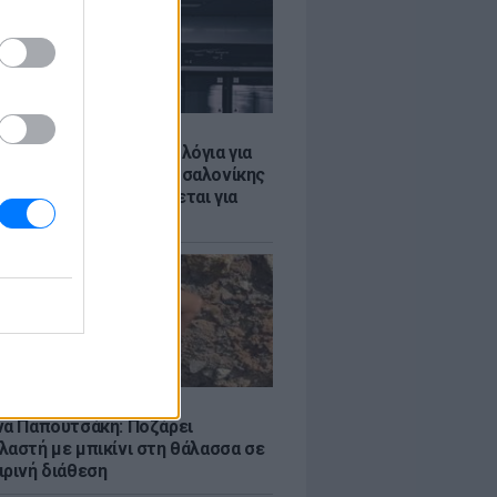
Σ
τα δοκιμαστικά δρομολόγια για
έκταση του Μετρό Θεσσαλονίκης
λαμαριά - Τι προβλέπεται για
ια
LE
να Παπουτσάκη: Ποζάρει
λαστή με μπικίνι στη θάλασσα σε
ιρινή διάθεση