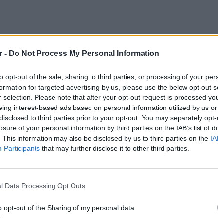
ΔΙΑΦΗΜΙΣΗ
r -
Do Not Process My Personal Information
to opt-out of the sale, sharing to third parties, or processing of your per
formation for targeted advertising by us, please use the below opt-out s
r selection. Please note that after your opt-out request is processed y
eing interest-based ads based on personal information utilized by us or
disclosed to third parties prior to your opt-out. You may separately opt-
losure of your personal information by third parties on the IAB’s list of
. This information may also be disclosed by us to third parties on the
IA
Participants
that may further disclose it to other third parties.
gr στο
Google News
και μάθετε πρώτοι
τα
LIFESTY
Η Τατι
και εν
l Data Processing Opt Outs
καταγά
; Τα νέα της ημέρας και ότι σου κάνει κλικ!
o opt-out of the Sharing of my personal data.