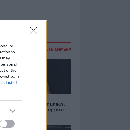
sonal or
ΔΙΑΒΑΣΤΕ ΣΗΜΕΡΑ
ection to
ou may
 personal
out of the
 downstream
B’s List of
LE
άνα Στεφανίδου φόρεσε μπικίνι
τυπωσίασε με το κορμί της στα
λανα νερά του Ιονίου