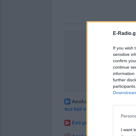
E-Radio.g
If you wish 
sensitive in
confirm you
continue se
information 
further disc
participants
Downstream 
Ακολουθήστε το E-Radio.
πιο hot νέα
.
Persona
Εσύ μπήκες στο E-Daily.gr
I want t