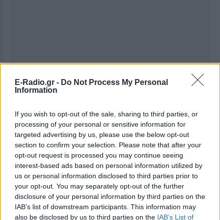
E-Radio.gr -
Do Not Process My Personal
Information
If you wish to opt-out of the sale, sharing to third parties, or
processing of your personal or sensitive information for
targeted advertising by us, please use the below opt-out
section to confirm your selection. Please note that after your
Ακολουθήστε το E-Radio.gr στο
Google News
opt-out request is processed you may continue seeing
και μάθετε πρώτοι
τα πιο hot νέα
.
interest-based ads based on personal information utilized by
us or personal information disclosed to third parties prior to
Εσύ μπήκες στο E-Daily.gr; Τα νέα της ημέρας
your opt-out. You may separately opt-out of the further
και ότι σου κάνει κλικ!
disclosure of your personal information by third parties on the
IAB’s list of downstream participants. This information may
Ακολουθήστε το E-Radio.gr και στο Instagram
also be disclosed by us to third parties on the
IAB’s List of