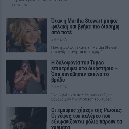
ΣΉΜΕΡΑ
Όταν η Martha Stewart μπήκε
φυλακή και βγήκε πιο διάσημη
από ποτέ
ΣΉΜΕΡΑ
Πώς η φυλακή έκανε τη Martha Stewart
πιο ανθρώπινη και πιο ισχυρή
Η δολοφονία του Tupac
επιστρέφει στο δικαστήριο –
Όσα συνέβησαν εκείνο το
βράδυ
ΣΉΜΕΡΑ
Ένα βιβλίο και παλιές συνεντεύξεις
ξανάνοιξαν την υπόθεση του Tupac
Οι «μαύρες χήρες» της Ρωσίας:
Οι νύφες του πολέμου που
εξαφανίζονται μόλις πάρουν τα
χρήματα