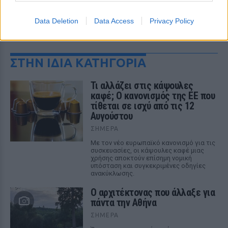
Data Deletion
Data Access
Privacy Policy
ΔΕΙΤΕ ΕΠΙΣΗΣ
ΣΤΗΝ ΙΔΙΑ ΚΑΤΗΓΟΡΙΑ
Τι αλλάζει στις κάψουλες
καφέ; Ο κανονισμός της ΕΕ που
τίθεται σε ισχύ από τις 12
Αυγούστου
ΣΉΜΕΡΑ
Με τον νέο ευρωπαϊκό κανονισμό για τις
συσκευασίες, οι κάψουλες καφέ μιας
χρήσης αποκτούν επίσημη νομική
υπόσταση και συγκεκριμένες οδηγίες
ανακύκλωσης.
Ο αρχιτέκτονας που άλλαξε για
πάντα την Αθήνα
ΣΉΜΕΡΑ