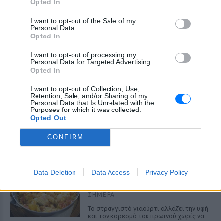
Opted In
I want to opt-out of the Sale of my
Personal Data.
Opted In
I want to opt-out of processing my
Personal Data for Targeted Advertising.
Opted In
I want to opt-out of Collection, Use,
Retention, Sale, and/or Sharing of my
Personal Data that Is Unrelated with the
Purposes for which it was collected.
ΔΕΙΤΕ ΕΠΙΣΗΣ
Opted Out
CONFIRM
ΣΤΗΝ ΙΔΙΑ ΚΑΤΗΓΟΡΙΑ
Ελληνικό γιαούρτι: Μία
κουταλιά και τα scrambled
Data Deletion
Data Access
Privacy Policy
eggs θα απογειωθούν
ΣΉΜΕΡΑ
Το στραγγιστό γιαούρτι αλλάζει την υφή
και τον κορεσμό του πρωινού χωρίς να