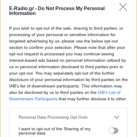
και μάθετε πρώτοι
τα πιο hot νέα
.
E-Radio.gr -
Do Not Process My Personal
Information
Διαβάστε περισσότερα θέματα για
Μόδα
,
Ομορφιά
,
Σχέσεις
και φυσικά
Celebrities
στο νέο
If you wish to opt-out of the sale, sharing to third parties, or
Pink.gr
!
processing of your personal or sensitive information for
targeted advertising by us, please use the below opt-out
section to confirm your selection. Please note that after your
Ακολουθήστε το E-Radio.gr και στο Instagram
opt-out request is processed you may continue seeing
ΔΙΑΦΗΜΙΣΗ
interest-based ads based on personal information utilized by
us or personal information disclosed to third parties prior to
your opt-out. You may separately opt-out of the further
disclosure of your personal information by third parties on the
IAB’s list of downstream participants. This information may
also be disclosed by us to third parties on the
IAB’s List of
Downstream Participants
that may further disclose it to other
third parties.
Personal Data Processing Opt Outs
I want to opt-out of the Sharing of my
personal data.