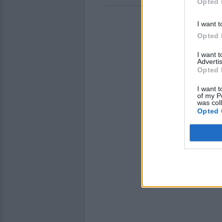
Opted 
I want t
Opted 
I want 
Advertis
Opted 
I want t
of my P
was col
Opted 