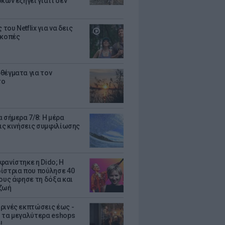
κων εξηγεί γιατί δεν
ς του Netflix για να δεις
ακοπές
θέγματα για τον
το
 σήμερα 7/8: Η μέρα
τις κινήσεις συμφιλίωσης
φανίστηκε η Dido; Η
ίστρια που πούλησε 40
κους άφησε τη δόξα και
ζωή
ρινές εκπτώσεις έως -
 τα μεγαλύτερα eshops
!