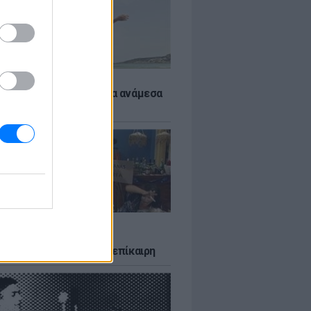
 αποφύγεις το σύγκαμα ανάμεσα
μηρούς
LTURE
δία που σατίρισε τον
υτισμό και παραμένει επίκαιρη