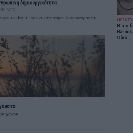
νθρώπινη δημιουργικότητα
ΡΙΝ ΛΊΓΟ
ορεί το ChatGPT να αντικαταστήσει έναν συγγραφέα;
LIFESTY
Η πιο 
Barack
Οίκο
γουστο
του χρόνου