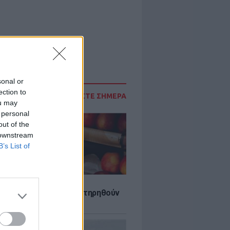
sonal or
ection to
ΔΙΑΒΑΣΤΕ ΣΗΜΕΡΑ
ou may
 personal
out of the
 downstream
B’s List of
τα που μπορουν να διατηρηθούν
ψυγείου το καλοκαίρι