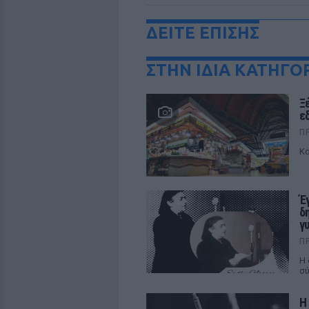
ΔΕΙΤΕ ΕΠΙΣΗΣ
ΣΤΗΝ ΙΔΙΑ ΚΑΤΗΓΟ
Ξ
ε
Π
Κα
Έ
δ
γ
Π
Η 
σύ
Η