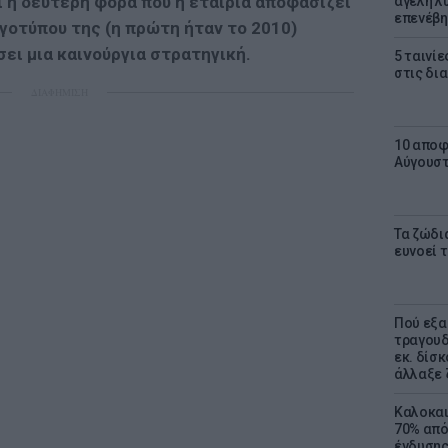
ι η δεύτερη φορά που η εταιρία αποφασίζει
αγέλη λύ
επενέβη
γοτύπου της (η πρώτη ήταν το 2010)
ει μια καινούργια στρατηγική.
5 ταινίε
στις δι
ΔΙΑΦΗΜΙΣΗ
10 αποφ
Αύγουσ
Τα ζώδια
ευνοεί 
Πού εξα
τραγουδ
εκ. δίσ
άλλαξε 
Καλοκαι
70% από
ένδυσης