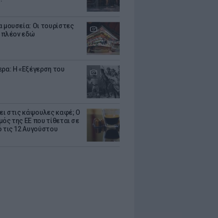
α μουσεία: Οι τουρίστες
 πλέον εδώ
ερα: Η «Εξέγερση του
ζει στις κάψουλες καφέ; Ο
μός της ΕΕ που τίθεται σε
ό τις 12 Αυγούστου