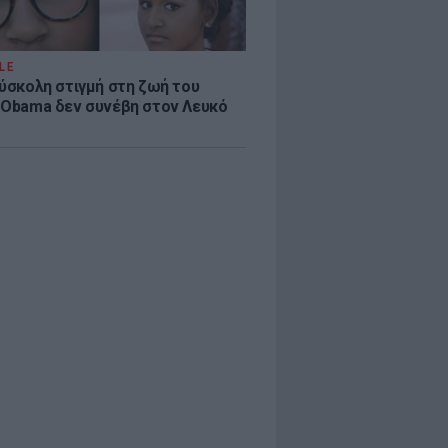
LE
δύσκολη στιγμή στη ζωή του
 Obama δεν συνέβη στον Λευκό