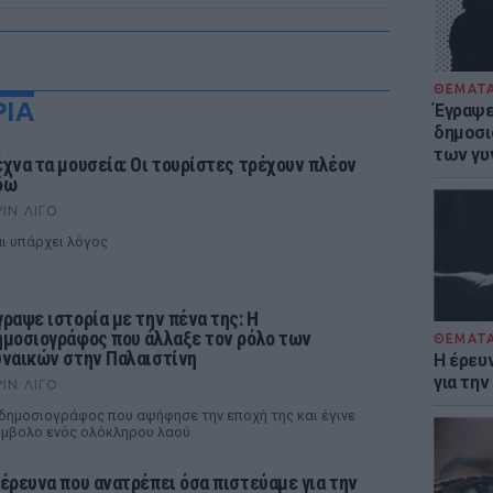
ΘΕΜΑΤ
ΡΙΑ
Έγραψε 
δημοσι
των γυ
έχνα τα μουσεία: Οι τουρίστες τρέχουν πλέον
δώ
ΡΙΝ ΛΊΓΟ
ι υπάρχει λόγος
γραψε ιστορία με την πένα της: Η
ημοσιογράφος που άλλαξε τον ρόλο των
ΘΕΜΑΤ
υναικών στην Παλαιστίνη
Η έρευ
για τη
ΡΙΝ ΛΊΓΟ
δημοσιογράφος που αψήφησε την εποχή της και έγινε
μβολο ενός ολόκληρου λαού
 έρευνα που ανατρέπει όσα πιστεύαμε για την