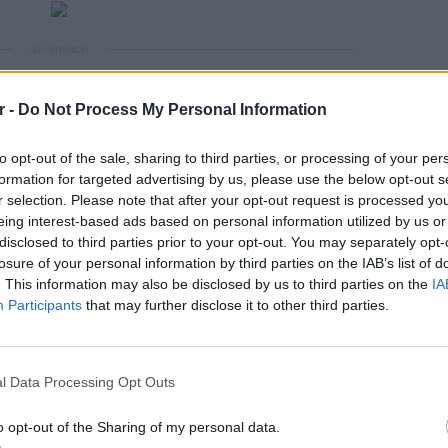
ΔΙΑΦΗΜΙΣΗ
r -
Do Not Process My Personal Information
to opt-out of the sale, sharing to third parties, or processing of your per
formation for targeted advertising by us, please use the below opt-out s
r selection. Please note that after your opt-out request is processed y
eing interest-based ads based on personal information utilized by us or
disclosed to third parties prior to your opt-out. You may separately opt-
losure of your personal information by third parties on the IAB’s list of
. This information may also be disclosed by us to third parties on the
IA
gr στο
Google News
και μάθετε πρώτοι
τα
Participants
that may further disclose it to other third parties.
ΕΥ ΖΗΝ
; Τα νέα της ημέρας και ότι σου κάνει κλικ!
6 φρού
l Data Processing Opt Outs
εκτός 
r και στο Instagram
o opt-out of the Sharing of my personal data.