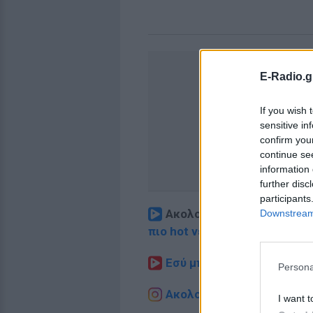
E-Radio.g
If you wish 
sensitive in
confirm you
continue se
information 
further disc
participants
Ακολουθήστε το E-Radio.
Downstream 
πιο hot νέα
.
Εσύ μπήκες στο E-Daily.gr
Persona
Ακολουθήστε το E-Radio.g
I want t