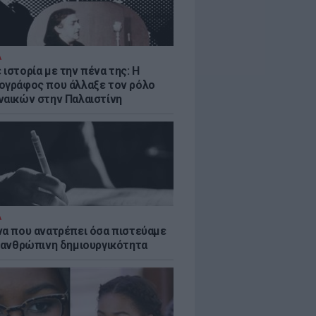
Α
ιστορία με την πένα της: Η
ογράφος που άλλαξε τον ρόλο
ναικών στην Παλαιστίνη
Α
να που ανατρέπει όσα πιστεύαμε
ν ανθρώπινη δημιουργικότητα