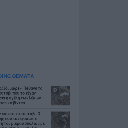
DING ΘΕΜΑΤΑ
ξίδι μικρέ»: Πέθανε το
ουτάβι που το είχαν
σει η αγέλη των λύκων –
ακτικό βίντεο
ν έσωσα το κουτάβι: Ο
ής που κατέγραφε τη
η του μικρού σκυλιού με