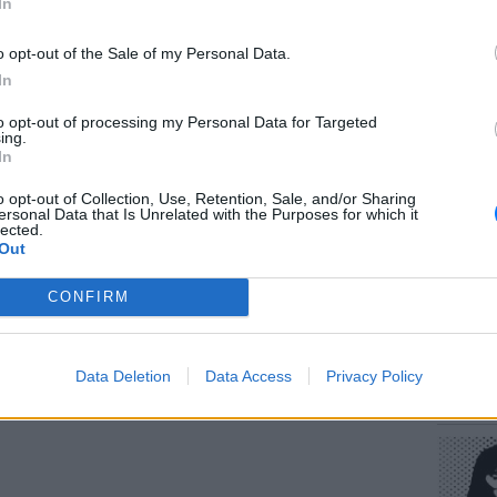
In
ΔΙΑΦΗΜΙΣΗ
o opt-out of the Sale of my Personal Data.
In
to opt-out of processing my Personal Data for Targeted
ΕΥ ΖΗΝ
ing.
Πώς να
In
στους 
o opt-out of Collection, Use, Retention, Sale, and/or Sharing
ersonal Data that Is Unrelated with the Purposes for which it
lected.
Out
CONFIRM
POP CU
Data Deletion
Data Access
Privacy Policy
Η κωμω
νεοπλο