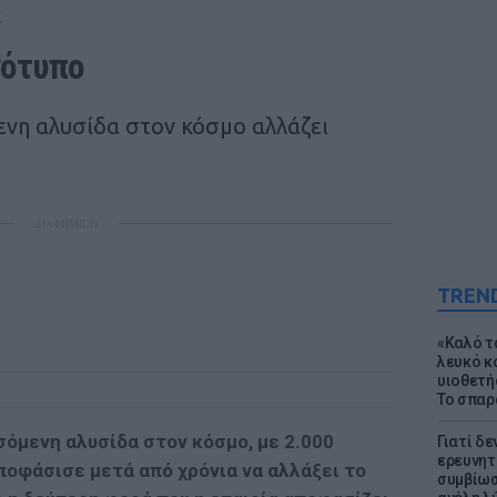
E
γότυπο 
νη αλυσίδα στον κόσμο αλλάζει
ΔΙΑΦΗΜΙΣΗ
TREN
«Καλό τα
λευκό κ
υιοθετή
Το σπαρ
σόμενη αλυσίδα στον κόσμο, με 2.000
Γιατί δε
ερευνητ
οφάσισε μετά από χρόνια να αλλάξει το
συμβίωσ