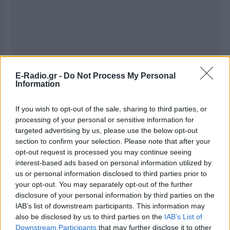
E-Radio.gr -
Do Not Process My Personal
Information
If you wish to opt-out of the sale, sharing to third parties, or
processing of your personal or sensitive information for
Ακολουθήστε το E-Radio.gr στο
Google News
targeted advertising by us, please use the below opt-out
και μάθετε πρώτοι
τα πιο hot νέα
.
section to confirm your selection. Please note that after your
opt-out request is processed you may continue seeing
Εσύ μπήκες στο E-Daily.gr; Τα νέα της ημέρας
interest-based ads based on personal information utilized by
us or personal information disclosed to third parties prior to
και ότι σου κάνει κλικ!
your opt-out. You may separately opt-out of the further
disclosure of your personal information by third parties on the
Ακολουθήστε το E-Radio.gr και στο Instagram
IAB’s list of downstream participants. This information may
also be disclosed by us to third parties on the
IAB’s List of
ΔΙΑΦΗΜΙΣΗ
Downstream Participants
that may further disclose it to other