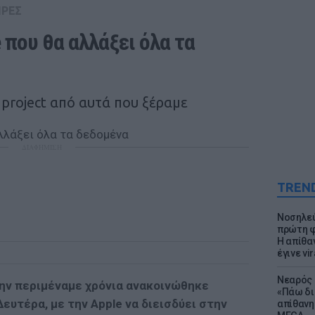
ΙΡΕΣ
 που θα αλλάξει όλα τα 
 project από αυτά που ξέραμε
ΔΙΑΦΗΜΙΣΗ
TREN
Νοσηλεύ
πρώτη φ
Η απίθα
έγινε vir
Νεαρός 
την περιμέναμε χρόνια ανακοινώθηκε
«Πάω δι
ευτέρα, με την Apple να διεισδύει στην
απίθανη