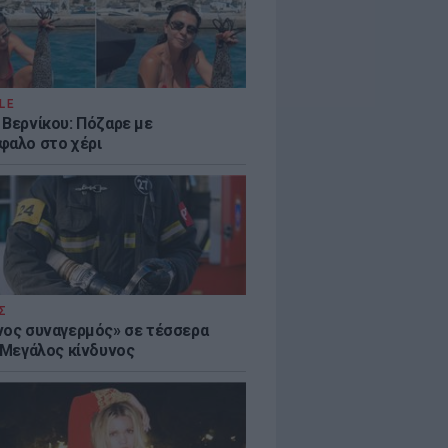
LE
 Βερνίκου: Πόζαρε με
φαλο στο χέρι
Σ
νος συναγερμός» σε τέσσερα
- Μεγάλος κίνδυνος