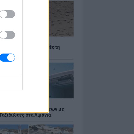
Σ
 Πού θα «χτυπήσει» η ζέστη
Σ
τος: Ρεκόρ Αναχωρήσεων με
Ταξιδιώτες στα Λιμάνια