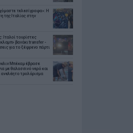
χόμαστε τελεσίγραφα»: Η
η της Ιταλίας στην
: Ιταλοί τουρίστες
κλαμπ» βανάκι transfer -
σεις για το ξέφρενο πάρτι
κλιν Μπέκαμ έβρασε
ια με θαλασσινό νερό και
 ανελέητο τρολάρισμα