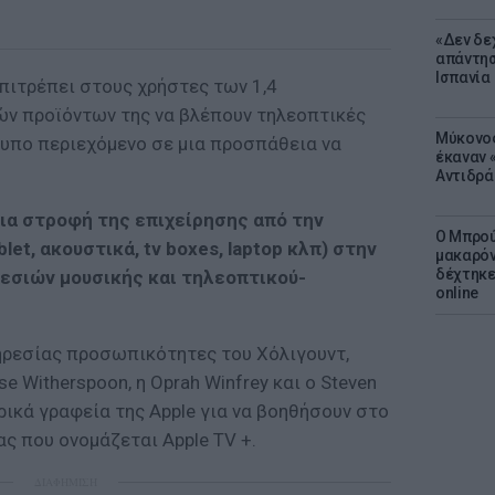
«Δεν δε
απάντησ
Ισπανία
επιτρέπει στους χρήστες των 1,4
ν προϊόντων της να βλέπουν τηλεοπτικές
Μύκονος
τυπο περιεχόμενο σε μια προσπάθεια να
έκαναν «
Αντιδρά
μια στροφή της επιχείρησης από την
Ο Μπρού
let, ακουστικά, tv boxes, laptop κλπ) στην
μακαρόν
δέχτηκε
εσιών μουσικής και τηλεοπτικού-
online
πηρεσίας προσωπικότητες του Χόλιγουντ,
se Witherspoon, η Oprah Winfrey και ο Steven
τρικά γραφεία της Apple για να βοηθήσουν στο
ς που ονομάζεται Apple TV +.
ΔΙΑΦΗΜΙΣΗ