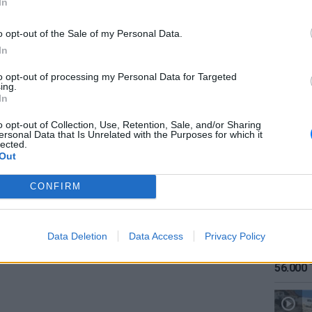
In
ινώσεις οι χρήστες της συνδρομητικής
ράσουν ή να νοικιάσουν ταινίες, να έχουν
o opt-out of the Sale of my Personal Data.
πό δημοφιλή αμερικανικά κανάλια όπως τα
In
ι να βλέπουν πρωτότυπο περιεχόμενο στα
to opt-out of processing my Personal Data for Targeted
ον η υπηρεσία θα είναι διαθέσιμη για αρχή
ing.
ΕΙΔΗΣΕΙ
In
ες και θα υπάρχει δυνατότητα λήψης για
Καιρός:
σήμερα
o opt-out of Collection, Use, Retention, Sale, and/or Sharing
ersonal Data that Is Unrelated with the Purposes for which it
lected.
είναι ενθαρρυντικές η αγορά φαίνεται να
Out
 οι μετοχές της Apple μειώθηκαν κατά
 παρουσίαση της εκδήλωσης, η οποία
CONFIRM
Data Deletion
Data Access
Privacy Policy
ΕΙΔΗΣΕΙ
Αύγουσ
56.000 