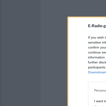
E-Radio.g
If you wish 
sensitive in
confirm you
continue se
information 
further disc
participants
Downstream 
Persona
I want t