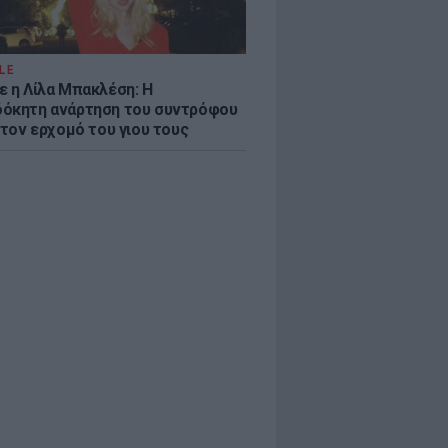
LE
ε η Λίλα Μπακλέση: Η
όκητη ανάρτηση του συντρόφου
 τον ερχομό του γιου τους