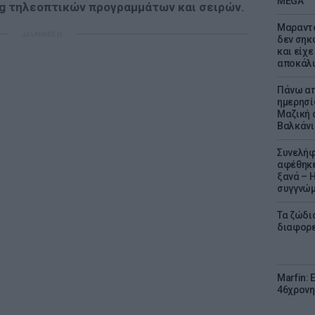
MEGA
ng τηλεοπτικών προγραμμάτων και σειρών.
Μαραντό
ΔΙΑΦΗΜΙΣΗ
δεν σηκ
και είχε
αποκάλυ
Πάνω απ
ημερησί
Μαζική 
Βαλκάνι
Συνελήφ
αφέθηκε
ξανά – 
συγγνώ
Τα ζώδια
διαφορ
Marfin: 
46χρονη