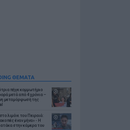
DING ΘΕΜΑΤΑ
τρια πήγε κομμωτήριο
ορά μετά από 4 χρόνια –
νη μεταμόρφωσή της
al
στο λιμάνι του Πειραιά:
ακοπές έναν μήνα» - Η
 ατάκα στην κάμερα του