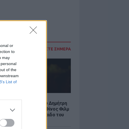
sonal or
ΔΙΑΒΑΣΤΕ ΣΗΜΕΡΑ
ection to
ou may
 personal
out of the
 downstream
B’s List of
LE
νια από τον θάνατο του Δημήτρη
χαήλ: Η ανάρτηση της Φίνος Φιλμ
 «γοητευτικό λεβεντόπαιδο του
κού σινεμά»