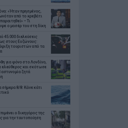
να: «Ήταν πρησμένος,
ωνόταν από το κρεβάτι
 παραιτηθεί» – Τι
ψε ο μασέρ του στη δίκη
ό 45.000 διελεύσεις
ως στους Ευζώνους:
άφιξη τουριστών από τα
α
θη για φόνο στο Λονδίνο,
 ελεύθερος και σκότωσε
Η αστυνομία ζητά
μη
 σήμερα 8/8: Κάνε κάτι
ετικό
Επιμένει ο δικηγόρος της
ς για την ταυτοποίηση