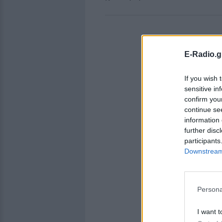
E-Radio.g
If you wish 
sensitive in
confirm you
continue se
information 
further disc
participants
Downstream 
Persona
I want t