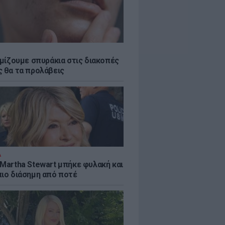
εμίζουμε σπυράκια στις διακοπές
ς θα τα προλάβεις
Α
 Martha Stewart μπήκε φυλακή και
πιο διάσημη από ποτέ