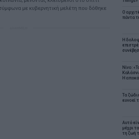
οινωνία, μένοντας κλεισμένοι στο σπίτι
Things»
 σύμφωνα με κυβερνητική μελέτη που δόθηκε
Ο αρχιτ
πάντα τ
ΔΙΑΦΗΜΙΣΗ
Η δολοφ
επιστρέ
συνέβησ
Νίνο: «
Καλάσνι
Η αποκά
Τα ζώδια
ευνοεί 
Αυτό εί
μέχρι τ
τη ζωή 