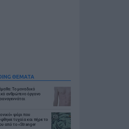
DING ΘΕΜΑΤΑ
έμαθα: Το μοναδικό
κό ανθρώπινο όργανο
οαναγεννάται
μονικό» ψάρι που
φθηκε τυχαία και πήρε το
ου από το «Stranger