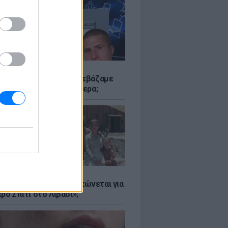
Α
αν το Napster που κατεβάζαμε
 - Πού βρίσκονται σήμερα;
Α
er: Γιατί η Αμερική τσακώνεται για
ρό Σπίτι στο Λιβάδι»;