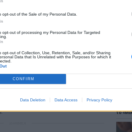
In
o opt-out of the Sale of my Personal Data.
ωπα που ελήφθησαν υπόψη στην έρευνα ήταν
In
ο από επτά χρόνια αναφέρει ΑΠΕ-ΜΠΕ.
to opt-out of processing my Personal Data for Targeted
ing.
ογίσθηκε στο πλαίσιο της έρευνας είναι
ΘΕΜΑΤ
In
κομόρι κάτω των 39 ετών, ο οποίος είχε
Έφτιαξ
μουσική
o opt-out of Collection, Use, Retention, Sale, and/or Sharing
όμοια κυβερνητική έρευνα που είχε δοθεί
ersonal Data that Is Unrelated with the Purposes for which it
lected.
Out
 επαληθεύουν τη δική μας έρευνα σύμφωνα με
CONFIRM
ριθμός πιο ηλικιωμένων προσώπων σ' αυτή
αλλικό Πρακτορείο η Ρίκα Ουέντα, η οποία
ριξης γονιών που έχουν παιδιά χικικομόρι.
Data Deletion
Data Access
Privacy Policy
ΘΕΜΑΤ
 πως υπήρχαν τέτοια πρόσωπα και μεταξύ
Explain
ε.
το «Μικ
ΔΙΑΦΗΜΙΣΗ