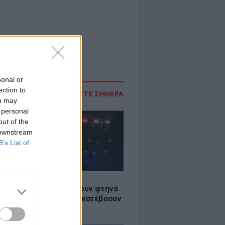
sonal or
ection to
ΔΙΑΒΑΣΤΕ ΣΗΜΕΡΑ
ou may
 personal
out of the
 downstream
B’s List of
LE
αυλίες επιτέλους βγάζουν φτηνά
ια - Ποιοι καλλιτέχνες κατέβασαν
ές