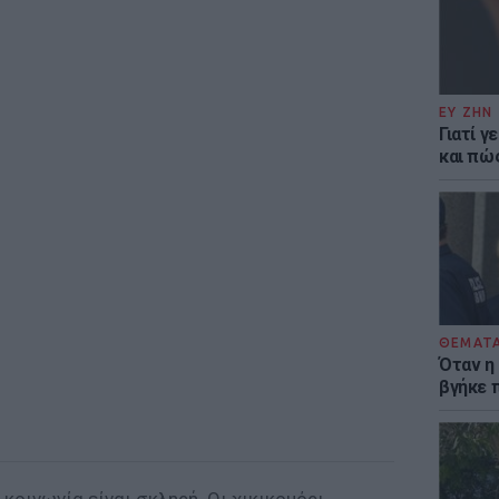
ΕΥ ΖΗΝ
Γιατί γ
και πώ
ΘΕΜΑΤ
Όταν η
βγήκε 