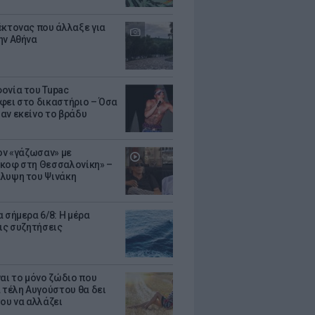
έκτονας που άλλαξε για
ην Αθήνα
ονία του Tupac
φει στο δικαστήριο – Όσα
αν εκείνο το βράδυ
Τον «γάζωσαν» με
κοφ στη Θεσσαλονίκη» –
λυψη του Ψινάκη
 σήμερα 6/8: Η μέρα
τις συζητήσεις
ναι το μόνο ζώδιο που
α τέλη Αυγούστου θα δει
του να αλλάζει