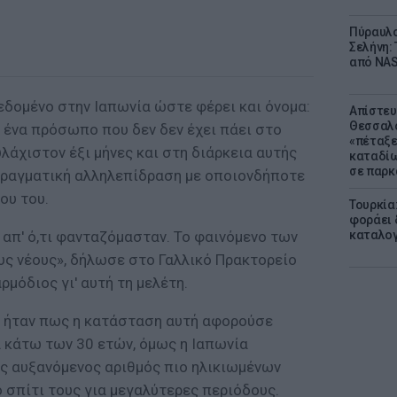
Πύραυλο
Σελήνη: 
από NAS
εδομένο στην Ιαπωνία ώστε φέρει και όνομα:
Απίστευ
Θεσσαλο
ει ένα πρόσωπο που δεν δεν έχει πάει στο
«πέταξε
υλάχιστον έξι μήνες και στη διάρκεια αυτής
καταδίω
σε παρκ
 πραγματική αλληλεπίδραση με οποιονδήποτε
ου του.
Τουρκία
φοράει δ
 απ' ό,τι φανταζόμασταν. Το φαινόμενο των
καταλογ
υς νέους», δήλωσε στο Γαλλικό Πρακτορείο
μόδιος γι' αυτή τη μελέτη.
 ήταν πως η κατάσταση αυτή αφορούσε
 κάτω των 30 ετών, όμως η Ιαπωνία
ς αυξανόμενος αριθμός πιο ηλικιωμένων
ο σπίτι τους για μεγαλύτερες περιόδους.