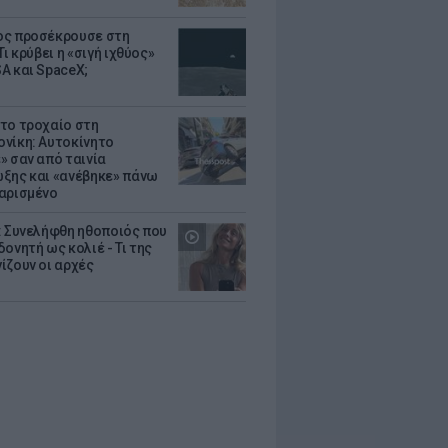
ς προσέκρουσε στη
Τι κρύβει η «σιγή ιχθύος»
A και SpaceX;
το τροχαίο στη
νίκη: Αυτοκίνητο
» σαν από ταινία
ξης και «ανέβηκε» πάνω
αρισμένο
: Συνελήφθη ηθοποιός που
oνητή ως κολιέ - Τι της
ίζουν οι αρχές